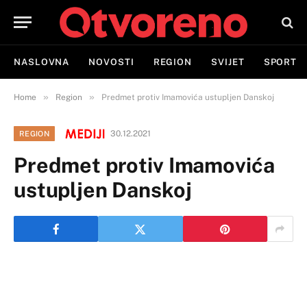
NASLOVNA
NOVOSTI
REGION
SVIJET
SPORT
»
»
Home
Region
Predmet protiv Imamovića ustupljen Danskoj
30.12.2021
REGION
Predmet protiv Imamovića
ustupljen Danskoj