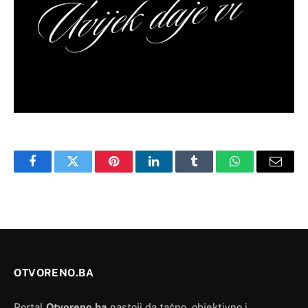
Facebook
Twitter
Pinterest
LinkedIn
Tumblr
WhatsApp
Email
OTVORENO.BA
Portal
Otvoreno.ba
nastoji da tačno, objektivno i