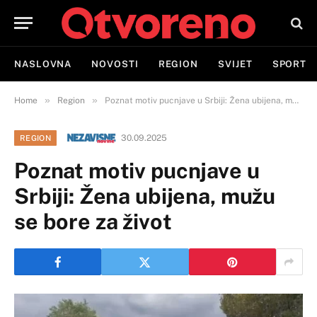
NASLOVNA
NOVOSTI
REGION
SVIJET
SPORT
»
»
Home
Region
Poznat motiv pucnjave u Srbiji: Žena ubijena, mužu se bore za život
30.09.2025
REGION
Poznat motiv pucnjave u
Srbiji: Žena ubijena, mužu
se bore za život