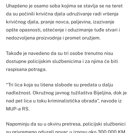
Uhapšeno je osamo soba kojima se stavlja se na teret
da su počinili krivična djela udruživanje radi vršenja
krivičnog djela, pranje novca, paljevina, izazivanje
opšte opasnosti, oštećenje i oduzimanje tuđe stvari i
nedozvoljena proizvodnja i promet oružjem.
Takođe je navedeno da su tri osobe trenutno nisu
dostupne policijskim službenicima i za njima će biti
raspisana potraga.
“Tri lica koja su lišena slobode su predata u dalju
nadležnost. Okružnog javnog tužilaštva Bijeljina, dok je
nad pet lica u toku kriminalistička obrada”, navode iz
MUP-a RS.
Napominju da su u okviru pretresa, policijski službenici
su privremeno oduzeli novac u iznosu oko 300.000 KM,