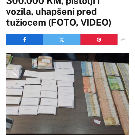
300.000 KM, pištolji i
vozila, uhapšeni pred
tužiocem (FOTO, VIDEO)