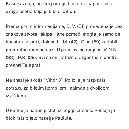
Kako saznaju, bračni par nije bio meta napada već
druga osoba koja je bila u kafiću.
Prema prvim informacijama, D. V. (51) pronađena je bez
znakova života i ekipa Hitne pomoći mogla je samo da
konstatuje smrt, dok su Lj. M. (42) i O. A. (59) zadobili
prostrelne rane na nozi. U pucnjavi su ranjeni još N.N.
(33) i D.R. (29). Svi se oni nalaze u Urgentnom centru,
prenosi Telegraf.
Na snazi je akcija “Vihor 3”. Policija je raspisala
potragu za bijelim kombijem i najmanje dvojicom
izvršilaca.
U kafiću je nađen pištolj iz kog je pucano. Policija je
blokirala cijelo naselje Palilula.