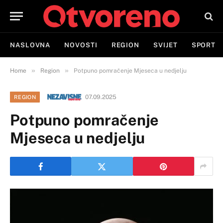
NASLOVNA
NOVOSTI
REGION
SVIJET
SPORT
»
»
Home
Region
Potpuno pomračenje Mjeseca u nedjelju
07.09.2025
REGION
Potpuno pomračenje
Mjeseca u nedjelju