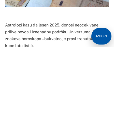
Astrolozi kažu da jesen 2025. donosi neočekivane
prilive novca i iznenadnu podršku Univerzuma. Za neke
IZBORI
znakove horoskopa – bukvalno je pravi trenutak da
kupe loto listić.
Sreća je na vašoj strani više nego ikada, a mali ulog
može da preraste u ozbiljan dobitak.
Bik
Ako ste Bik – ne preskačite kladionicu ili trafiku. Jupiter
upravo prolazi kroz vašu kuću finansija i obećava
iznenadne dobitke. Intuicija će vam proraditi, pa ćete
imati osjećaj koji brojevi “rade”. Mali ulog, veliki
dobitak – baš je vaša priča ove jeseni.