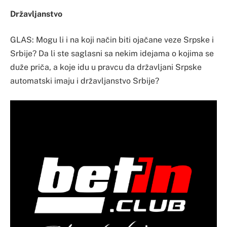
Državljanstvo
GLAS: Mogu li i na koji način biti ojačane veze Srpske i
Srbije? Da li ste saglasni sa nekim idejama o kojima se
duže priča, a koje idu u pravcu da državljani Srpske
automatski imaju i državljanstvo Srbije?