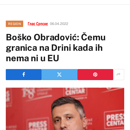
06.04.2022
REGION
Boško Obradović: Čemu
granica na Drini kada ih
nema ni u EU