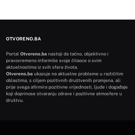
OTVORENO.BA
Portal
Otvoreno.ba
nastoji da tačno, objektivno i
pravovremeno informiše svoje čitaoce o svim
aktuelnostima iz svih sfera života.
Otvoreno.ba
ukazuje na aktuelne probleme u različitim
oblastima, s ciljem pozitivnih društvenih promjena, ali
prije svega afirmira pozitivne vrijednosti, ljude i događaje
koji doprinose stvaranju zdrave i pozitivne atmosfere u
društvu.