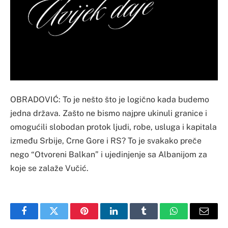
OBRADOVIĆ: To je nešto što je logično kada budemo
jedna država. Zašto ne bismo najpre ukinuli granice i
omogućili slobodan protok ljudi, robe, usluga i kapitala
između Srbije, Crne Gore i RS? To je svakako preče
nego “Otvoreni Balkan” i ujedinjenje sa Albanijom za
koje se zalaže Vučić.
Facebook
Twitter
Pinterest
LinkedIn
Tumblr
WhatsApp
Email