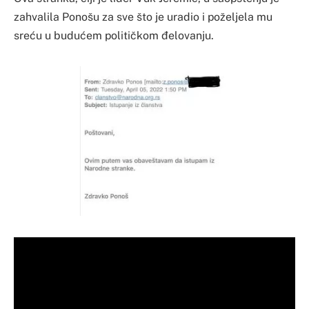
zahvalila Ponošu za sve što je uradio i poželjela mu
sreću u budućem političkom đelovanju.