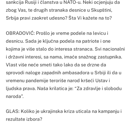
sankcija Rusiji i članstva u NATO-u. Neki ocjenjuju da
zbog Vas, te drugih stranaka desnice u Skupštini,
Srbija pravi zaokret udesno? Šta Vi kažete na to?
OBRADOVIĆ: Prošlo je vreme podele na levicu i
desnicu. Sada je ključna podela na patriote i one
kojima je više stalo do interesa stranaca. Svi nacionalni
i državni interesi, sa nama, imaće snažnog zastupnika.
Vlast više neće smeti tako lako da se drzne da
sprovodi naloge zapadnih ambasadora u Srbiji ili da u
vremenu pandemije teroriše narod kršeći Ustav i
ljudska prava. Naša krilatica je: “Za zdravlje i slobodu
naroda”.
GLAS: Koliko je ukrajinska kriza uticala na kampanju i
rezultate izbora?