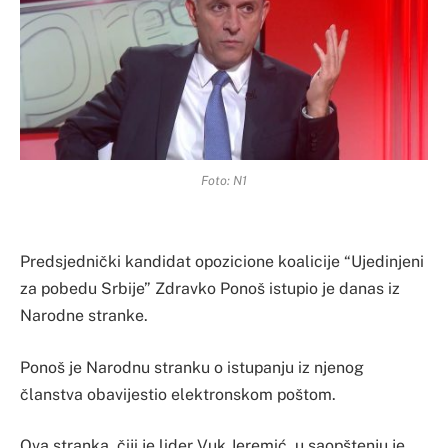
Foto: N1
Predsjednički kandidat opozicione koalicije “Ujedinjeni
za pobedu Srbije” Zdravko Ponoš istupio je danas iz
Narodne stranke.
Ponoš je Narodnu stranku o istupanju iz njenog
članstva obavijestio elektronskom poštom.
Ova stranka, čiji je lider Vuk Jeremić, u saopštenju je