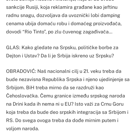
sankcije Rusiji, koja reklamira građane kao jeftinu
radnu snagu, dozvoljava da uvoznički lobi damping
cenama ubija domaću robu i domaćeg proizvođača,
dovodi “Rio Tinto”, po zlu čuvenog zagađivača…
GLAS: Kako gledate na Srpsku, političke borbe za
Dejton i Ustav? Da li je Srbija iskreno uz Srpsku?
OBRADOVIĆ: Naš nacionalni cilj u 21. veku treba da
bude nezavisna Republika Srpska i njeno ujedinjenje sa
Srbijom. BiH treba mirno da se razdruži kao
Čehoslovačka. Čemu granice između srpskog naroda
na Drini kada ih nema ni u EU? Isto važi za Crnu Goru
koja treba da bude deo srpskih integracija sa Srbijom i
RS. Do svega ovoga treba da dođe mirnim putem i
voljom naroda.