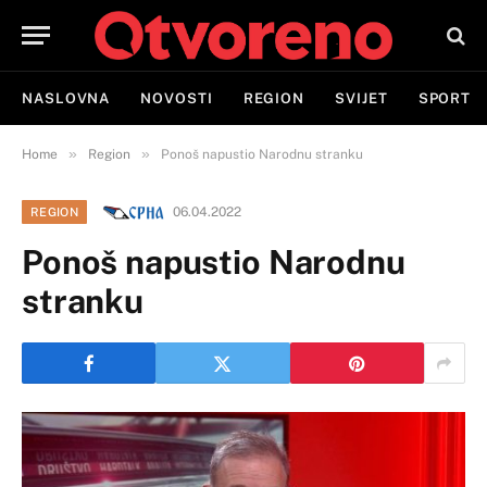
NASLOVNA
NOVOSTI
REGION
SVIJET
SPORT
»
»
Home
Region
Ponoš napustio Narodnu stranku
06.04.2022
REGION
Ponoš napustio Narodnu
stranku