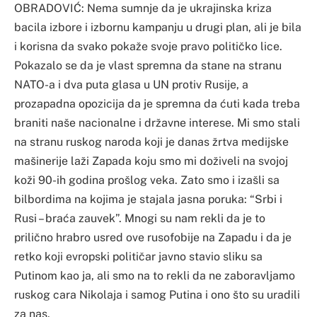
OBRADOVIĆ: Nema sumnje da je ukrajinska kriza
bacila izbore i izbornu kampanju u drugi plan, ali je bila
i korisna da svako pokaže svoje pravo političko lice.
Pokazalo se da je vlast spremna da stane na stranu
NATO-a i dva puta glasa u UN protiv Rusije, a
prozapadna opozicija da je spremna da ćuti kada treba
braniti naše nacionalne i državne interese. Mi smo stali
na stranu ruskog naroda koji je danas žrtva medijske
mašinerije laži Zapada koju smo mi doživeli na svojoj
koži 90-ih godina prošlog veka. Zato smo i izašli sa
bilbordima na kojima je stajala jasna poruka: “Srbi i
Rusi – braća zauvek”. Mnogi su nam rekli da je to
prilično hrabro usred ove rusofobije na Zapadu i da je
retko koji evropski političar javno stavio sliku sa
Putinom kao ja, ali smo na to rekli da ne zaboravljamo
ruskog cara Nikolaja i samog Putina i ono što su uradili
za nas.