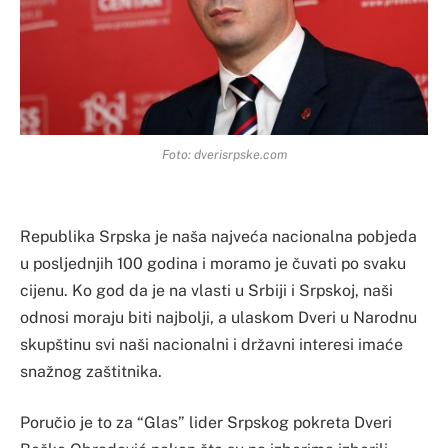
Foto: dverisrpske.com
Republika Srpska je naša najveća nacionalna pobjeda
u posljednjih 100 godina i moramo je čuvati po svaku
cijenu. Ko god da je na vlasti u Srbiji i Srpskoj, naši
odnosi moraju biti najbolji, a ulaskom Dveri u Narodnu
skupštinu svi naši nacionalni i državni interesi imaće
snažnog zaštitnika.
Poručio je to za “Glas” lider Srpskog pokreta Dveri