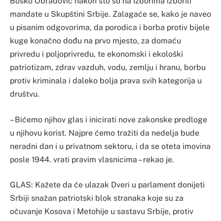
Boško Obradović nakon što su na izborima izborili
mandate u Skupštini Srbije. Zalagaće se, kako je naveo
u pisanim odgovorima, da porodica i borba protiv bijele
kuge konačno dođu na prvo mjesto, za domaću
privredu i poljoprivredu, te ekonomski i ekološki
patriotizam, zdrav vazduh, vodu, zemlju i hranu, borbu
protiv kriminala i daleko bolja prava svih kategorija u
društvu.
– Bićemo njihov glas i inicirati nove zakonske predloge
u njihovu korist. Najpre ćemo tražiti da nedelja bude
neradni dan i u privatnom sektoru, i da se oteta imovina
posle 1944. vrati pravim vlasnicima – rekao je.
GLAS: Kažete da će ulazak Dveri u parlament donijeti
Srbiji snažan patriotski blok stranaka koje su za
očuvanje Kosova i Metohije u sastavu Srbije, protiv