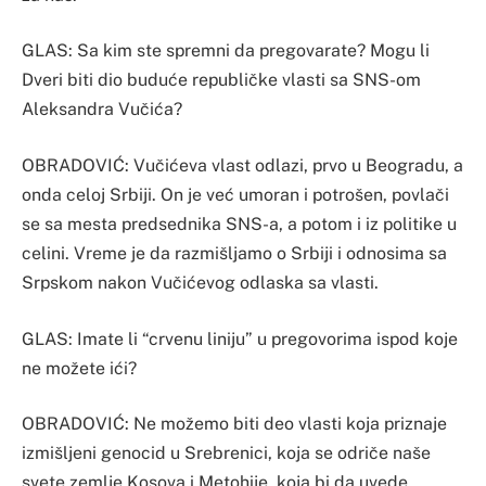
GLAS: Sa kim ste spremni da pregovarate? Mogu li
Dveri biti dio buduće republičke vlasti sa SNS-om
Aleksandra Vučića?
OBRADOVIĆ: Vučićeva vlast odlazi, prvo u Beogradu, a
onda celoj Srbiji. On je već umoran i potrošen, povlači
se sa mesta predsednika SNS-a, a potom i iz politike u
celini. Vreme je da razmišljamo o Srbiji i odnosima sa
Srpskom nakon Vučićevog odlaska sa vlasti.
GLAS: Imate li “crvenu liniju” u pregovorima ispod koje
ne možete ići?
OBRADOVIĆ: Ne možemo biti deo vlasti koja priznaje
izmišljeni genocid u Srebrenici, koja se odriče naše
svete zemlje Kosova i Metohije, koja bi da uvede