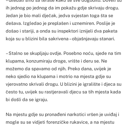
– Gledali smo sa terase kako se sve dogodilo. Doveli su
ih jednog po jednog da im pokažu gdje skrivaju drogu.
Jedan je bio mali dječak, jedva svjestan toga šta se
dešava. Izgledao je preplašen i uznemiren. Poslije je
došao i stariji, a onda su inspektori iznijeli dva paketa
koja su u blizini bila sakrivena – objašnjavaju stanari.
– Stalno se skupljaju ovdje. Posebno noću, sjede na tim
klupama, konzumiraju droge, vrište i deru se. Ne
možemo da spavamo od njih. Preko dana, uvijek je
neko sjedio na klupama i motrio na mjesta gdje su
vjerovatno skrivali drogu. U blizini je igralište i djeca su
često tu, uvijek su rastjeravali djecu sa tih mjesta kada
bi došli da se igraju.
Na mjestu gdje su pronađeni narkotici vršen je uviđaj i
mogle su se vidjeti forenzičke rukavice, a na mjestu