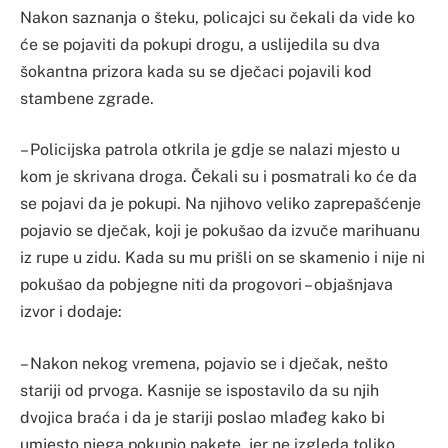
Nakon saznanja o šteku, policajci su čekali da vide ko
će se pojaviti da pokupi drogu, a uslijedila su dva
šokantna prizora kada su se dječaci pojavili kod
stambene zgrade.
– Policijska patrola otkrila je gdje se nalazi mjesto u
kom je skrivana droga. Čekali su i posmatrali ko će da
se pojavi da je pokupi. Na njihovo veliko zaprepašćenje
pojavio se dječak, koji je pokušao da izvuče marihuanu
iz rupe u zidu. Kada su mu prišli on se skamenio i nije ni
pokušao da pobjegne niti da progovori – objašnjava
izvor i dodaje:
– Nakon nekog vremena, pojavio se i dječak, nešto
stariji od prvoga. Kasnije se ispostavilo da su njih
dvojica braća i da je stariji poslao mlađeg kako bi
umjesto njega pokupio pakete, jer ne izgleda toliko