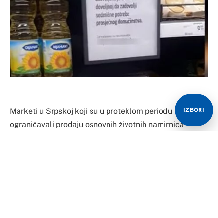
IZBORI
Marketi u Srpskoj koji su u proteklom periodu
ograničavali prodaju osnovnih životnih namirnica
kažnjeni su i moraće da plate 8.400 KM.
U Inspektoratu Srpske objašnjavaju da, prema Zakonu
o zaštiti potrošača u RS, marketi nemaju pravo da
ograničavaju količinu namirnica koje građani potrošači
mogu da kupe.