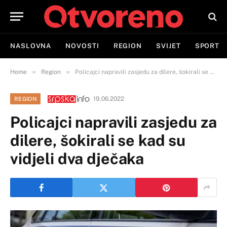
NASLOVNA
NOVOSTI
REGION
SVIJET
SPORT
»
»
Home
Region
Policajci napravili zasjedu za dilere, šokirali se kad su vidjeli dva dječaka
19.06.2022
REGION
Policajci napravili zasjedu za
dilere, šokirali se kad su
vidjeli dva dječaka