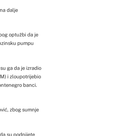
na dalje
zbog optužbi da je
benzinsku pumpu
su ga da je izradio
) i zloupotrijebio
ontenegro banci.
ović, zbog sumnje
 da su podnijete