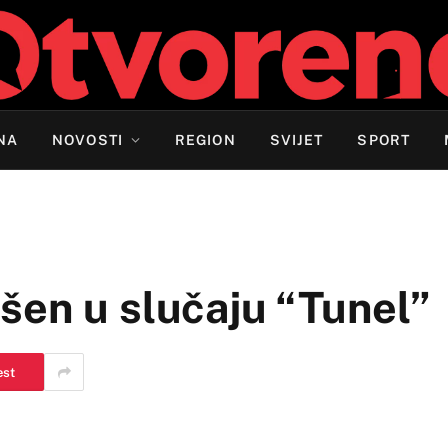
NA
NOVOSTI
REGION
SVIJET
SPORT
šen u slučaju “Tunel”
est