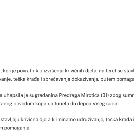
koji je povratnik u izvršenju krivičnih djela, na teret se stavl
vanje, teška krađa i sprečavanje dokazivanja, putem pomaga
ja uhapsila je sugrađanina Predraga Mirotića (31) zbog sumn
iranog povodom kopanja tunela do depoa Višeg suda.
stavljaju krivična djela kriminalno udruživanje, teška krađa 
em pomaganja.