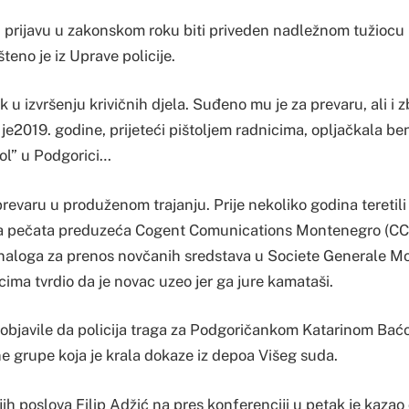
u prijavu u zakonskom roku biti priveden nadležnom tužiocu 
teno je iz Uprave policije.
ik u izvršenju krivičnih djela. Suđeno mu je za prevaru, ali i 
 je2019. godine, prijeteći pištoljem radnicima, opljačkala 
ol” u Podgorici…
evaru u produženom trajanju. Prije nekoliko godina teretili 
ana pečata preduzeća Cogent Comunications Montenegro (CCM
e naloga za prenos novčanih sredstava u Societe Generale M
cima tvrdio da je novac uzeo jer ga jure kamataši.
s objavile da policija traga za Podgoričankom Katarinom Bać
ne grupe koja je krala dokaze iz depoa Višeg suda.
ih poslova Filip Adžić na pres konferenciji u petak je kazao