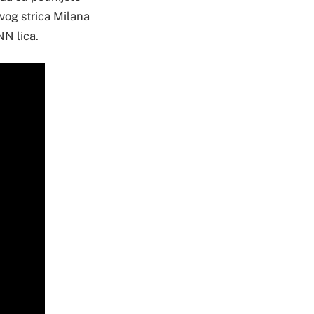
ovog strica Milana
NN lica.