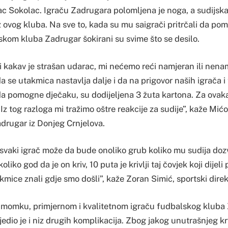
nac Sokolac. Igraču Zadrugara polomljena je noga, a sudijsk
 iz ovog kluba. Na sve to, kada su mu saigrači pritrčali da po
skom kluba Zadrugar šokirani su svime što se desilo.
i kakav je strašan udarac, mi nećemo reći namjeran ili nena
a se utakmica nastavlja dalje i da na prigovor naših igrača i 
 da pomogne dječaku, su dodijeljena 3 žuta kartona. Za ovak
. Iz tog razloga mi tražimo oštre reakcije za sudije”, kaže Mićo
drugar iz Donjeg Crnjelova.
vaki igrač može da bude onoliko grub koliko mu sudija dozvo
koliko god da je on kriv, 10 puta je krivlji taj čovjek koji dije
mice znali gdje smo došli”, kaže Zoran Simić, sportski dire
 momku, primjernom i kvalitetnom igraču fudbalskog kluba
edio je i niz drugih komplikacija. Zbog jakog unutrašnjeg kr