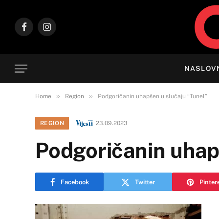
Facebook
Instagram
NASLOV
»
»
Home
Region
Podgoričanin uhapšen u slučaju “Tunel”
REGION
23.09.2023
Podgoričanin uhap
Facebook
Twitter
Pinter