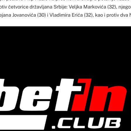
rotiv četvorice državljana Srbije: Veljka Markovića (32), njeg
jana Jovanovića (30) i Vladimira Erića (32), kao i protiv dva 