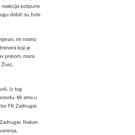
a reakcija potpuno
mogu dobili su žute
mjeran, mi nismo
trenera koji je
av prelom, mora
 Živić,
li. Iz tog
li pravdu. Mi smo u
ktor FK Zadrugar.
 Zadrugar. Nakon
varenja,