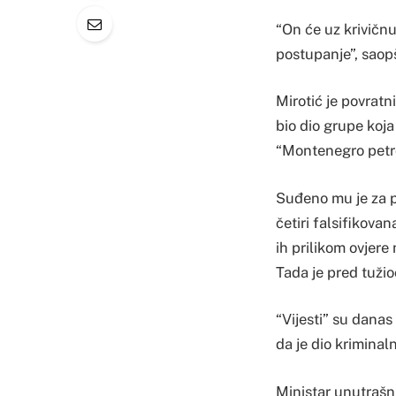
“On će uz krivičn
postupanje”, saopš
Mirotić je povratn
bio dio grupe koja
“Montenegro petr
Suđeno mu je za pr
četiri falsifikov
ih prilikom ovjer
Tada je pred tužio
“Vijesti” su dana
da je dio kriminal
Ministar unutrašnj