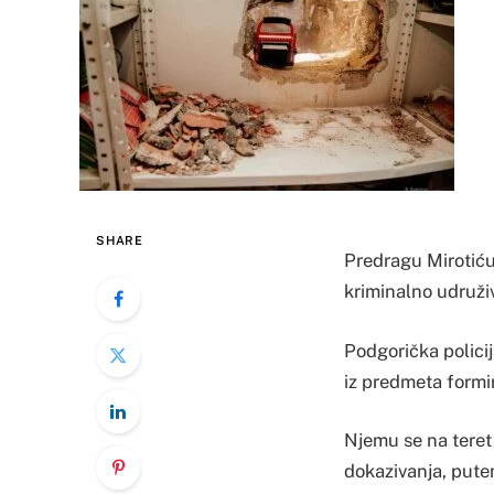
SHARE
Predragu Mirotiću, 
kriminalno udruži
Podgorička polici
iz predmeta form
Njemu se na teret 
dokazivanja, put