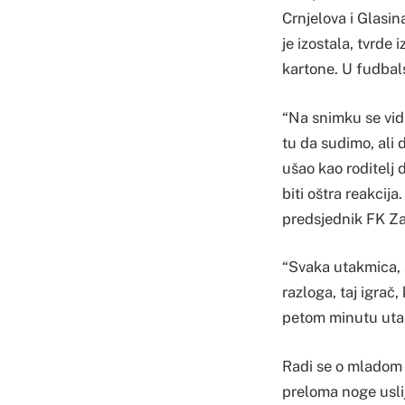
Crnjelova i Glasi
je izostala, tvrde
kartone. U fudbal
“Na snimku se vid
tu da sudimo, ali d
ušao kao roditelj
biti oštra reakcija
predsjednik FK Za
“Svaka utakmica, s
razloga, taj igrač, 
petom minutu utak
Radi se o mladom
preloma noge uslij