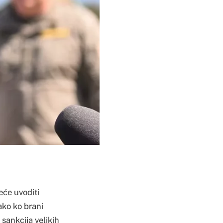
eće uvoditi
ako ko brani
 sankcija velikih