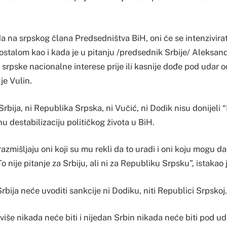
a na srpskog člana Predsedništva BiH, oni će se intenzivirat
talom kao i kada je u pitanju /predsednik Srbije/ Aleksan
 srpske nacionalne interese prije ili kasnije dođe pod udar 
 je Vulin.
Srbija, ni Republika Srpska, ni Vučić, ni Dodik nisu donijeli 
u destabilizaciju političkog života u BiH.
azmišljaju oni koji su mu rekli da to uradi i oni koju mogu d
 nije pitanje za Srbiju, ali ni za Republiku Srpsku”, istakao 
rbija neće uvoditi sankcije ni Dodiku, niti Republici Srpskoj.
više nikada neće biti i nijedan Srbin nikada neće biti pod u