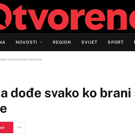
NA
NOVOSTI
REGION
SVIJET
SPORT
rpske nacionalne interese
ila dođe svako ko brani
se
est