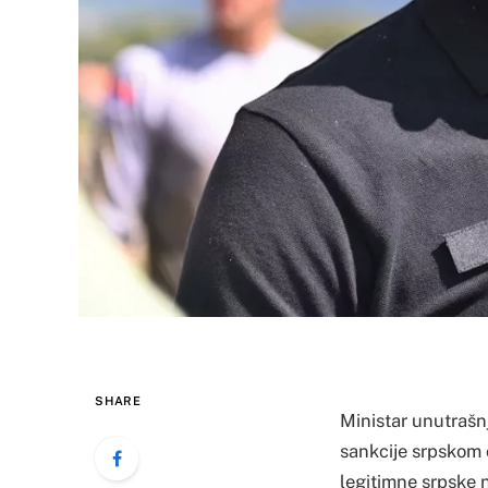
SHARE
Ministar unutrašnj
sankcije srpskom 
legitimne srpske n