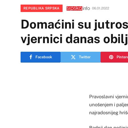
REPUBLIKA SRPSKA
06.01.2022
Domaćini su jutros
vjernici danas obil
Facebook
Twitter
Pinter
Pravoslavni vjerni
unošenjem i palje
najradosnijeg hriš
Badnji dan počinj