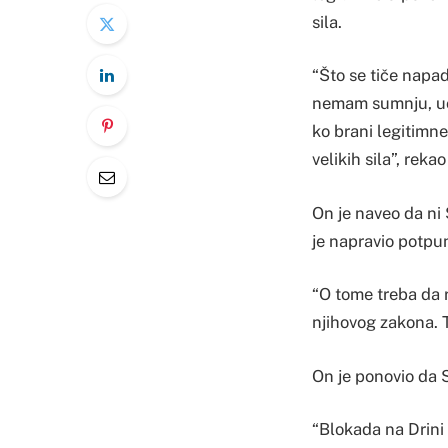
sila.
“Što se tiče napad
nemam sumnju, uos
ko brani legitimne
velikih sila”, rekao
On je naveo da ni 
je napravio potpun
“O tome treba da r
njihovog zakona. To
On je ponovio da S
“Blokada na Drini 