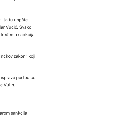
i. Ja tu uopšte
dar Vučić. Svako
određenih sankcija
“Inckov zakon” koji
a isprave posledice
je Vulin.
darom sankcija