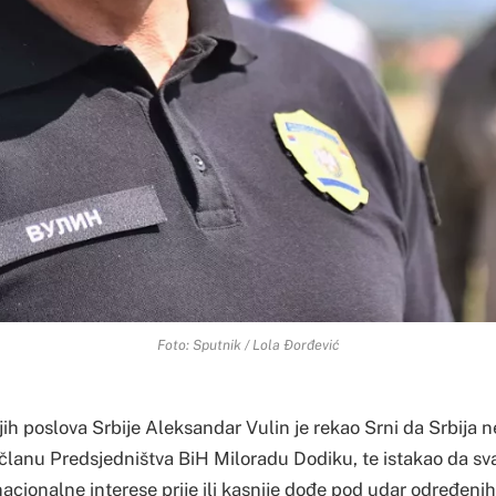
Foto: Sputnik / Lola Đorđević
ih poslova Srbije Aleksandar Vulin je rekao Srni da Srbija n
članu Predsjedništva BiH Miloradu Dodiku, te istakao da sv
acionalne interese prije ili kasnije dođe pod udar određenih