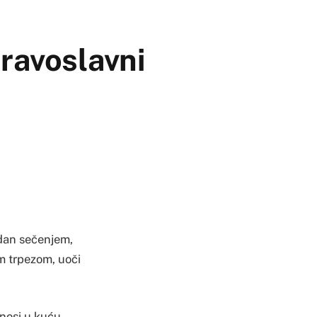
Pravoslavni
 dan sečenjem,
m trpezom, uoči
nosi u kuću.