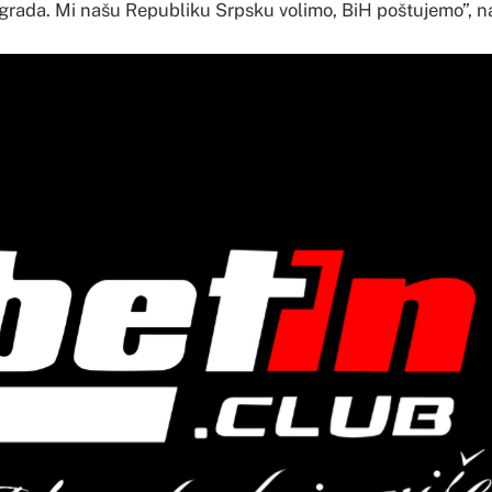
ograda. Mi našu Republiku Srpsku volimo, BiH poštujemo”, na