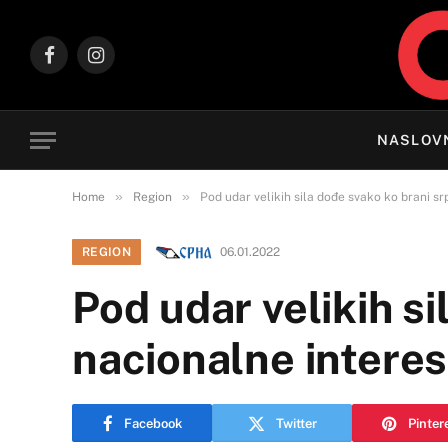
Facebook
Instagram
NASLOV
»
»
Home
Region
Pod udar velikih sila dođe svako ko brani s
REGION
06.01.2022
Pod udar velikih s
nacionalne intere
Facebook
Twitter
Pinter