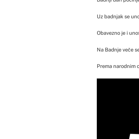
Uz badnjak se unos
Obavezno je i unoš
Na Badnje veče se
Prema narodnim ob