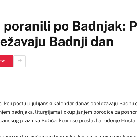
 poranili po Badnjak: 
ježavaju Badnji dan
est
ci koji poštuju julijanski kalendar danas obeležavaju Badnji
njem badnjaka, liturgijama i okupljanjem porodice za posno
ćanskog praznika Božića, kojim se proslavlja rođenje Hrista.
e rano ujutru sječenjem badnjaka, koji se sa prvim mrakom u