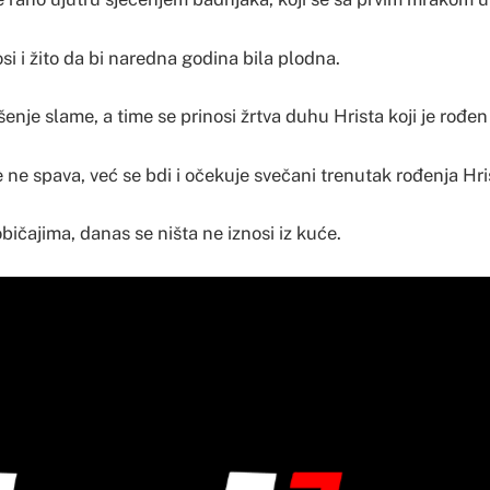
i i žito da bi naredna godina bila plodna.
enje slame, a time se prinosi žrtva duhu Hrista koji je rođen
 ne spava, već se bdi i očekuje svečani trenutak rođenja Hri
ičajima, danas se ništa ne iznosi iz kuće.