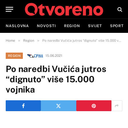
NASLOVNA
NOVOSTI
REGION
SVIJET
SPORT
»
»
Home
Region
Po naredbi Vučića jutros “dignuto” više 15.000 vojnika
15.06.2021
REGION
Po naredbi Vučića jutros
“dignuto” više 15.000
vojnika