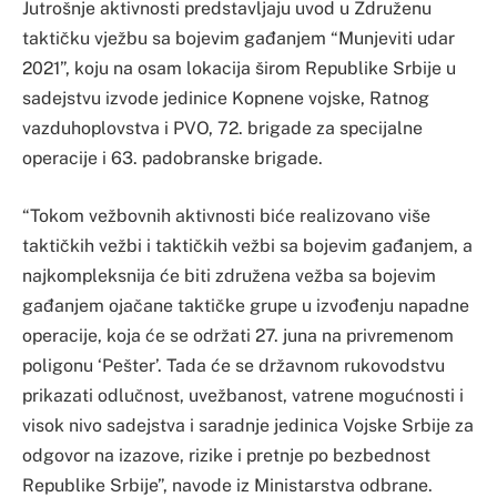
Jutrošnje aktivnosti predstavljaju uvod u Združenu
taktičku vježbu sa bojevim gađanjem “Munjeviti udar
2021”, koju na osam lokacija širom Republike Srbije u
sadejstvu izvode jedinice Kopnene vojske, Ratnog
vazduhoplovstva i PVO, 72. brigade za specijalne
operacije i 63. padobranske brigade.
“Tokom vežbovnih aktivnosti biće realizovano više
taktičkih vežbi i taktičkih vežbi sa bojevim gađanjem, a
najkompleksnija će biti združena vežba sa bojevim
gađanjem ojačane taktičke grupe u izvođenju napadne
operacije, koja će se održati 27. juna na privremenom
poligonu ‘Pešter’. Tada će se državnom rukovodstvu
prikazati odlučnost, uvežbanost, vatrene mogućnosti i
visok nivo sadejstva i saradnje jedinica Vojske Srbije za
odgovor na izazove, rizike i pretnje po bezbednost
Republike Srbije”, navode iz Ministarstva odbrane.