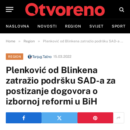
NASLOVNA
NOVOSTI
REGION
SVIJET
SPORT
»
»
Home
Region
Plenković od Blinkena zatražio podršku SAD-a za postizanje dogovora o izbornoj reformi u BiH
15.03.2022
REGION
Plenković od Blinkena
zatražio podršku SAD-a za
postizanje dogovora o
izbornoj reformi u BiH