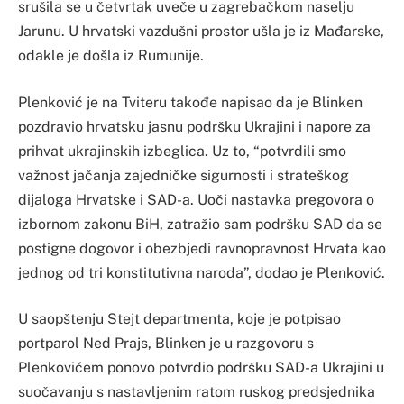
srušila se u četvrtak uveče u zagrebačkom naselju
Jarunu. U hrvatski vazdušni prostor ušla je iz Mađarske,
odakle je došla iz Rumunije.
Plenković je na Tviteru takođe napisao da je Blinken
pozdravio hrvatsku jasnu podršku Ukrajini i napore za
prihvat ukrajinskih izbeglica. Uz to, “potvrdili smo
važnost jačanja zajedničke sigurnosti i strateškog
dijaloga Hrvatske i SAD-a. Uoči nastavka pregovora o
izbornom zakonu BiH, zatražio sam podršku SAD da se
postigne dogovor i obezbjedi ravnopravnost Hrvata kao
jednog od tri konstitutivna naroda”, dodao je Plenković.
U saopštenju Stejt departmenta, koje je potpisao
portparol Ned Prajs, Blinken je u razgovoru s
Plenkovićem ponovo potvrdio podršku SAD-a Ukrajini u
suočavanju s nastavljenim ratom ruskog predsjednika