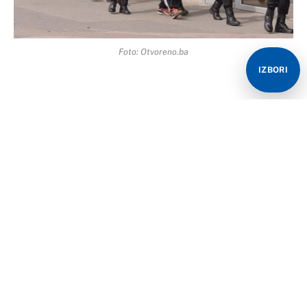
Foto: Otvoreno.ba
IZBORI
U okviru programa obilježavanja Dana policije
Republike Srpske i 30 godina Ministarstva unutrašnjih
poslova Republike Srpske, u srijedu, 16. marta 2022.
godine od 11,00 do 13,00 časova na Trgu kralja Petra I
Кarađorđevića u Bijeljini biće održan taktičko-tehnički
zbor MUP-a i koncert Policijskog orkestra.
Na taktičko-tehničkom zboru građanima će biti
prikazana sredstva, oprema i naoružanje policijskih
službenika MUP-a – Specijalne antiterorističke jedinice,
Žandarmerije i redovne policije.