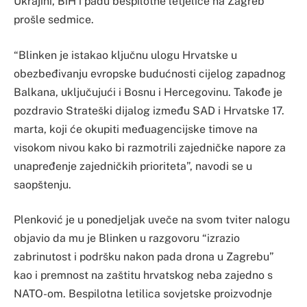
Ukrajini, BiH i padu bespilotne letjelice na Zagreb
prošle sedmice.
“Blinken je istakao ključnu ulogu Hrvatske u
obezbeđivanju evropske budućnosti cijelog zapadnog
Balkana, uključujući i Bosnu i Hercegovinu. Takođe je
pozdravio Strateški dijalog između SAD i Hrvatske 17.
marta, koji će okupiti međuagencijske timove na
visokom nivou kako bi razmotrili zajedničke napore za
unapređenje zajedničkih prioriteta”, navodi se u
saopštenju.
Plenković je u ponedjeljak uveče na svom tviter nalogu
objavio da mu je Blinken u razgovoru “izrazio
zabrinutost i podršku nakon pada drona u Zagrebu”
kao i premnost na zaštitu hrvatskog neba zajedno s
NATO-om. Bespilotna letilica sovjetske proizvodnje