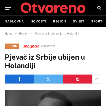
NASLOVNA
NOVOSTI
REGION
SVIJET
SPORT
»
»
Home
Region
Pjevač iz Srbije ubijen u Holandiji
12.06.2022
REGION
Pjevač iz Srbije ubijen u
Holandiji