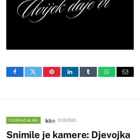
Facebook
Twitter
Pinterest
LinkedIn
Tumblr
WhatsApp
Email
12.06.2022
FEDERACIJA BIH
Snimile je kamere: Djevojka