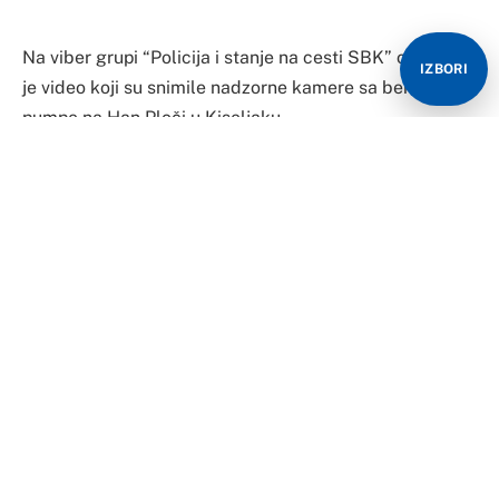
Na viber grupi “Policija i stanje na cesti SBK” objavljen
IZBORI
je video koji su snimile nadzorne kamere sa benzinske
pumpe na Han Ploči u Kiseljaku.
Kako se može vidjeti na videu, mlađa ženska osoba je
tražila od radnika da natoči gorivo, a potom se velikom
brzinom udaljila sa benzinske pumpe.
Kako su rekli uposlenici benzinske pumpe, ona je
natočila goriva u vrijednosti 200 KM, a nakon toga je
pobjegla bez plaćanja računa.
Radnici su dodali da su o svemu obavijestili policiju.