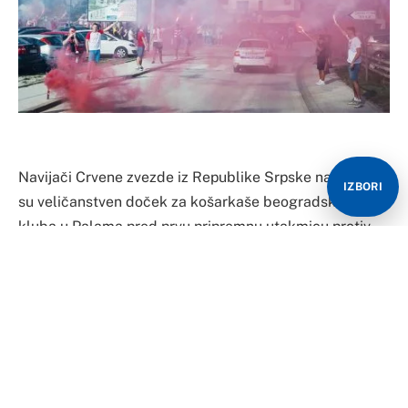
Navijači Crvene zvezde iz Republike Srpske napravili
IZBORI
su veličanstven doček za košarkaše beogradskog
kluba u Palama pred prvu pripremnu utakmicu protiv
KK Jahorina.
“Niko nema Zvezdo, ono što ti imaš!”, stoji kratko u
opisu na zvaničnoj Twitter stranici KK Crvena zvezda uz
video dočeka i bakljadu.