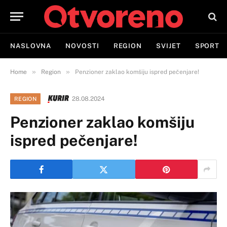
NASLOVNA
NOVOSTI
REGION
SVIJET
SPORT
»
»
Home
Region
Penzioner zaklao komšiju ispred pečenjare!
28.08.2024
REGION
Penzioner zaklao komšiju
ispred pečenjare!