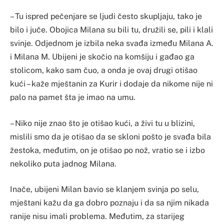
– Tu ispred pečenjare se ljudi često skupljaju, tako je
bilo i juče. Obojica Milana su bili tu, družili se, pili i klali
svinje. Odjednom je izbila neka svađa između Milana A.
i Milana M. Ubijeni je skočio na komšiju i gađao ga
stolicom, kako sam čuo, a onda je ovaj drugi otišao
kući – kaže mještanin za Kurir i dodaje da nikome nije ni
palo na pamet šta je imao na umu.
– Niko nije znao što je otišao kući, a živi tu u blizini,
mislili smo da je otišao da se skloni pošto je svađa bila
žestoka, međutim, on je otišao po nož, vratio se i izbo
nekoliko puta jadnog Milana.
Inače, ubijeni Milan bavio se klanjem svinja po selu,
mještani kažu da ga dobro poznaju i da sa njim nikada
ranije nisu imali problema. Međutim, za starijeg