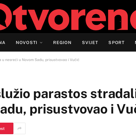
NA
NOVOSTI
REGION
SVIJET
SPORT
a u nesreći u Novom Sadu, prisustvovao i Vučić
 služio parastos strada
adu, prisustvovao i Vuč
est