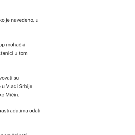
ko je navedeno, u
kop mohački
tanici u tom
vovali su
 u Vladi Srbije
o Mićin.
astradalima odali