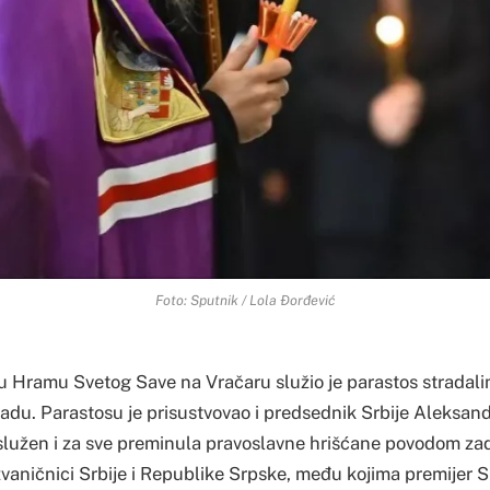
Foto: Sputnik / Lola Đorđević
e u Hramu Svetog Save na Vračaru služio je parastos stradal
adu. Parastosu je prisustvovao i predsednik Srbije Aleksanda
 služen i za sve preminula pravoslavne hrišćane povodom za
 zvaničnici Srbije i Republike Srpske, među kojima premijer 