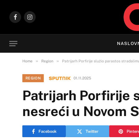
Facebook
Instagram
NASLOV
»
»
Home
Region
Patrijarh Porfirije služio parastos stradalim
REGION
01.11.2025
Patrijarh Porfirije
nesreći u Novom S
Facebook
Twitter
Pinter