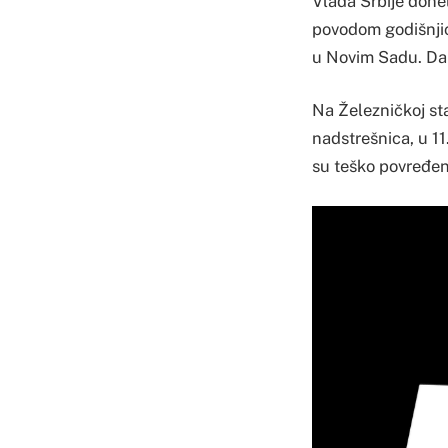
Vlada Srbije done
povodom godišnjic
u Novim Sadu. Dan 
Na Železničkoj st
nadstrešnica, u 11
su teško povređen