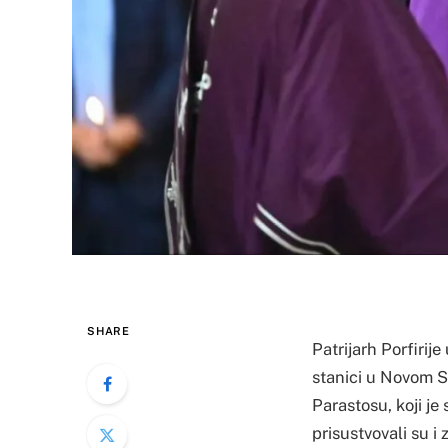
SHARE
Patrijarh Porfirij
stanici u Novom S
Parastosu, koji je
prisustvovali su i