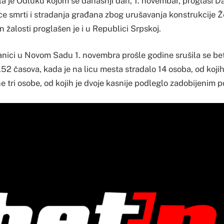
la je Odluku kojom se današnji dan, 1. novembar, proglasi D
e smrti i stradanja građana zbog urušavanja konstrukcije Ž
žalosti proglašen je i u Republici Srpskoj.
anici u Novom Sadu 1. novembra prošle godine srušila se b
.52 časova, kada je na licu mesta stradalo 14 osoba, od kojih
e tri osobe, od kojih je dvoje kasnije podleglo zadobijenim 