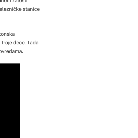
anom žalosti
elezničke stanice
etonska
 troje dece. Tada
povredama.