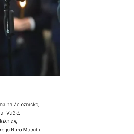
ima na Železničkoj
r Vučić.
dušnica,
Srbije Đuro Macut i