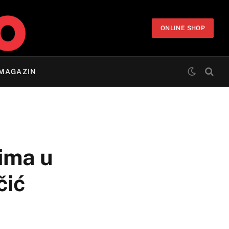
ONLINE SHOP
MAGAZIN
lima u
ić