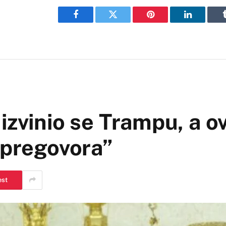
Facebook
Twitter
Pinterest
LinkedIn
izvinio se Trampu, a o
 pregovora”
est