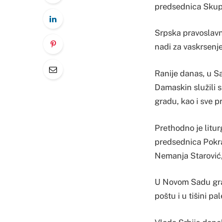
predsednica Skupšt
Srpska pravoslavn
nadi za vaskrsenje 
Ranije danas, u S
Damaskin služili 
gradu, kao i sve 
Prethodno je litur
predsednica Pokraj
Nemanja Starović,
U Novom Sadu građ
poštu i u tišini pal