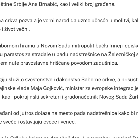
ine Srbije Ana Brnabić, kao i veliki broj građana.
a crkva pozvala je verni narod da uzme učešće u molitvi, ka
i život večni.
abornom hramu u Novom Sadu mitropolit bački Irinej i epis
su parastos za stradale u padu nadstrešnice na Železničkoj s
preminule pravoslavne hrišćane povodom zadušnica.
giju služilo sveštenstvo i đakonstvo Saborne crkve, a prisust
inske vlade Maja Gojković, ministar za evropske integracije
 kao i pokrajinski sekretari i gradonačelnik Novog Sada Žark
ani od jutros dolaze na mesto pada nadstrešnice kako bi n
e sveće i ostavljaju cveće i vence.