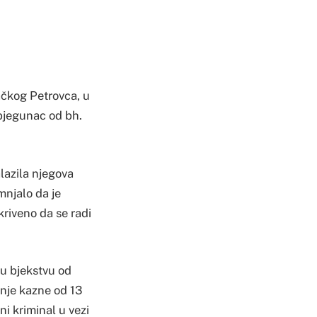
ačkog Petrovca, u
 bjegunac od bh.
lazila njegova
mnjalo da je
kriveno da se radi
 u bjekstvu od
anje kazne od 13
i kriminal u vezi