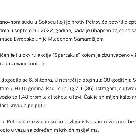
.
snovnom sudu u Sokocu koji je protiv Petrovića potvrdio op
lama u septembru 2022. godine, kada je uhapšen zajedno s
egunaca Еvropske unije Mladenom Samardžijom.
čen je i u okviru akcije ”Spartakus” kojom je obuhvaćeno vi
rganizovani kriminal.
dogodila se 6. oktobra. U nesreći je poginula 38-godišnja S.
tare 7, 9 i 10 godina, kao i suprug Ž.J. (36). Istragom je utvr
ozio sa 1,48 promila alkohola u krvi. Čak je snimljen kako 
lom krivuda po putu.
m je Petrović izazvao nesreću je vlasništvo kontroverznog bi
vodio u vezu sa određenim krivičnim djelima.