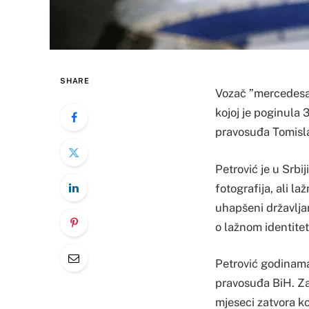
SHARE
Vozač ”mercedesa”
kojoj je poginula 
pravosuđa Tomisla
Petrović je u Srb
fotografija, ali l
uhapšeni državlja
o lažnom identitet
Petrović godinama
pravosuđa BiH. Za 
mjeseci zatvora ko