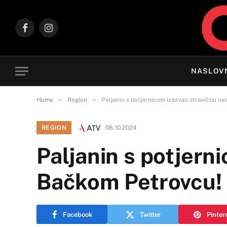
Facebook
Instagram
NASLOV
»
»
Home
Region
Paljanin s potjernicom izazvao stravičnu n
REGION
08.10.2024
Paljanin s potjern
Bačkom Petrovcu!
Facebook
Twitter
Pinter