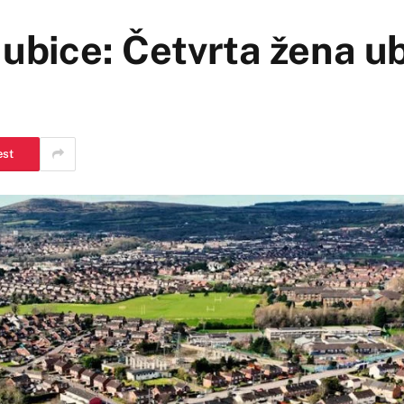
 ubice: Četvrta žena ub
est