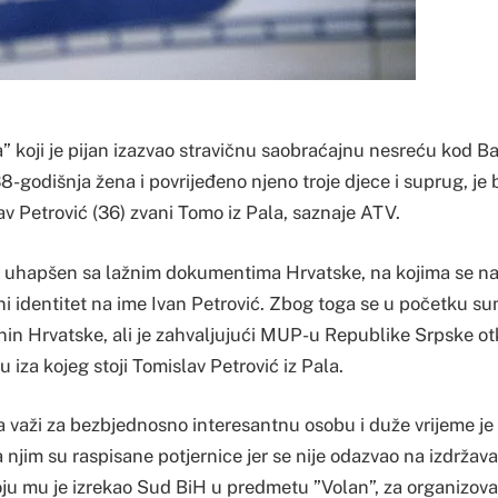
 koji je pijan izazvao stravičnu saobraćajnu nesreću kod B
38-godišnja žena i povrijeđeno njeno troje djece i suprug, je
v Petrović (36) zvani Tomo iz Pala, saznaje ATV.
iji uhapšen sa lažnim dokumentima Hrvatske, na kojima se na
ažni identitet na ime Ivan Petrović. Zbog toga se u početku su
nin Hrvatske, ali je zahvaljujući MUP-u Republike Srpske ot
u iza kojeg stoji Tomislav Petrović iz Pala.
 važi za bezbjednosno interesantnu osobu i duže vrijeme je
njim su raspisane potjernice jer se nije odazvao na izdržav
ju mu je izrekao Sud BiH u predmetu ”Volan”, za organizovan