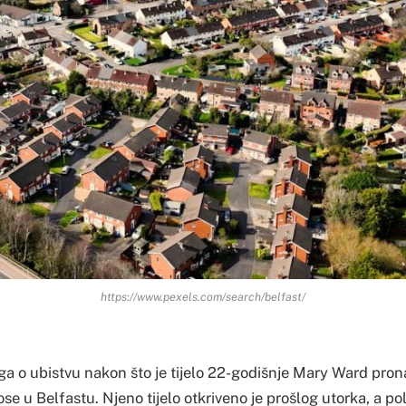
https://www.pexels.com/search/belfast/
aga o ubistvu nakon što je tijelo 22-godišnje Mary Ward pr
se u Belfastu. Njeno tijelo otkriveno je prošlog utorka, a poli