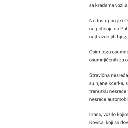
sa krađama vozila
Nedostupan je i O
na policaja na Pa
najtraženijih bj
Osim toga osumnji
osumnjičenih za o
Stravična nesreća 
su njene kćerka, s
trenutku nesreće v
nesreće automobi
Inače, vozilo koji
Kovića, koji se do