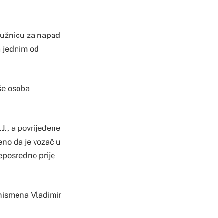
tužnicu za napad
a jednim od
še osoba
J., a povrijeđene
đeno da je vozač u
neposredno prije
znismena Vladimir