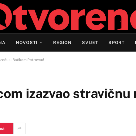
NA
NOVOSTI
REGION
SVIJET
SPORT
esreću u Bačkom Petrovcu!
icom izazvao stravičnu
est