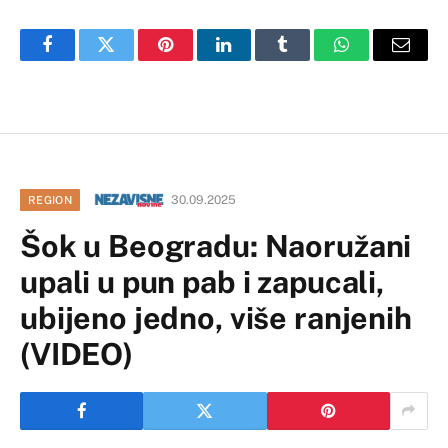
Facebook
Twitter
Pinterest
LinkedIn
Tumblr
WhatsApp
Email
30.09.2025
REGION
Šok u Beogradu: Naoružani
upali u pun pab i zapucali,
ubijeno jedno, više ranjenih
(VIDEO)