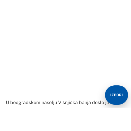
IZBORI
U beogradskom naselju Višnjička banja došlo je do
pucnjave u lokalu na Slanačkom putu, u kojoj je
pogođeno najmanje četvoro ljudi, među njima dvije
žene.