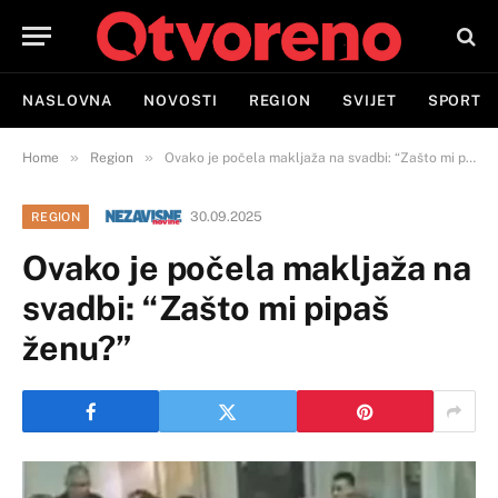
NASLOVNA
NOVOSTI
REGION
SVIJET
SPORT
»
»
Home
Region
Ovako je počela makljaža na svadbi: “Zašto mi pipaš ženu?”
30.09.2025
REGION
Ovako je počela makljaža na
svadbi: “Zašto mi pipaš
ženu?”