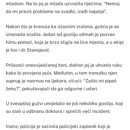
mladom. Na to joj je mlada uzvratila riječima: “Nemoj
da mi praviš probleme na svadbi, izađi napolje”.
Nakon što je krenula ka izlaznim vratima, gošća je se
iznenada srušila. Jedan od gostiju odmah je pozvao
hitnu pomoć, koja je brzo stigla na lice mjesta, a u ekipi
je bio i dr Stanojević.
Prilazeći onesviješćenoj ženi, doktor joj je uhvatio ruku
kako bi provjerio puls. Međutim, u tom trenutku njen
suprug je nasrnuo na ljekara, vičući: “Zašto mi pipaš
ženu?”, pokušavajući da ga odgurne i udari.
U sveopštoj gužvi umiješalo se još nekoliko gostiju, koji
su stali u odbranu doktora i sprečili veći incident.
Inače, policija je sačinila policijski zapisnik koji je