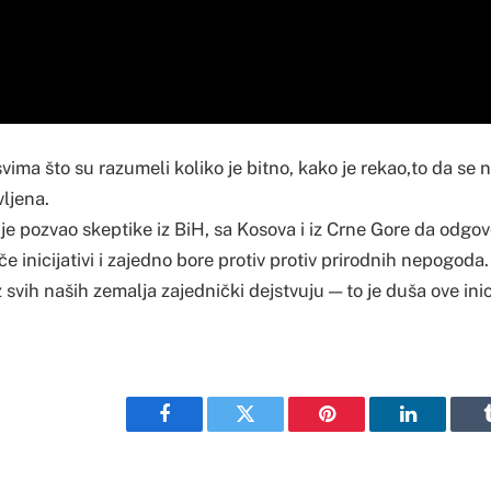
vima što su razumeli koliko je bitno, kako je rekao,to da se 
vljena.
je pozvao skeptike iz BiH, sa Kosova i iz Crne Gore da odgovo
če inicijativi i zajedno bore protiv protiv prirodnih nepogoda.
 svih naših zemalja zajednički dejstvuju — to je duša ove inici
Facebook
Twitter
Pinterest
LinkedIn