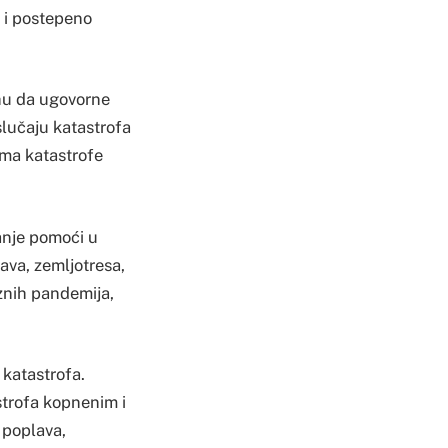
 i postepeno
hu da ugovorne
slučaju katastrofa
cama katastrofe
nje pomoći u
ava, zemljotresa,
aznih pandemija,
 katastrofa.
strofa kopnenim i
 poplava,