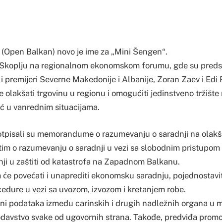
 (Open Balkan) novo je ime za „Mini Šengen“.
u Skoplju na regionalnom ekonomskom forumu, gde su preds
i premijeri Severne Makedonije i Albanije, Zoran Zaev i Edi R
olakšati trgovinu u regionu i omogućiti jedinstveno tržište r
 u vanrednim situacijama.
 potpisali su memorandume o razumevanju o saradnji na olakš
atim o razumevanju o saradnji u vezi sa slobodnim pristupom t
ji u zaštiti od katastrofa na Zapadnom Balkanu.
e povećati i unaprediti ekonomsku saradnju, pojednostaviti
cedure u vezi sa uvozom, izvozom i kretanjem robe.
ni podataka između carinskih i drugih nadležnih organa u me
davstvo svake od ugovornih strana. Takođe, predviđa prom