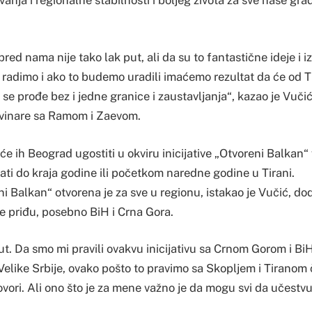
vanja i regionalne stabilnosti i boljeg života za sve naše gra
pred nama nije tako lak put, ali da su to fantastične ideje i i
adimo i ako to budemo uradili imaćemo rezultat da će od T
se prođe bez i jedne granice i zaustavljanja“, kazao je Vučic
ovinare sa Ramom i Zaevom.
 će ih Beograd ugostiti u okviru inicijative „Otvoreni Balkan
stati do kraja godine ili početkom naredne godine u Tirani.
ni Balkan“ otvorena je za sve u regionu, istakao je Vučić, dod
e priđu, posebno BiH i Crna Gora.
ut. Da smo mi pravili ovakvu inicijativu sa Crnom Gorom i BiH
 Velike Srbije, ovako pošto to pravimo sa Skopljem i Tiranom 
vori. Ali ono što je za mene važno je da mogu svi da učestvuju 