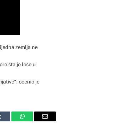
nijedna zemlja ne
re šta je loše u
jative“, ocenio je
Tumblr
WhatsApp
Email