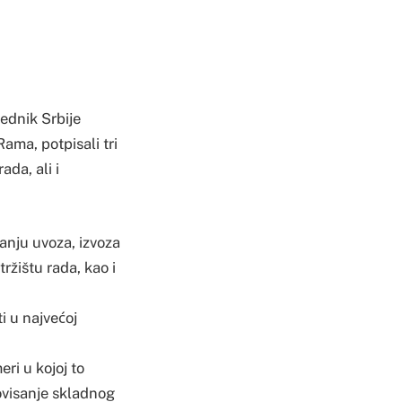
ednik Srbije
ama, potpisali tri
ada, ali i
anju uvoza, izvoza
ržištu rada, kao i
 u najvećoj
ri u kojoj to
ovisanje skladnog