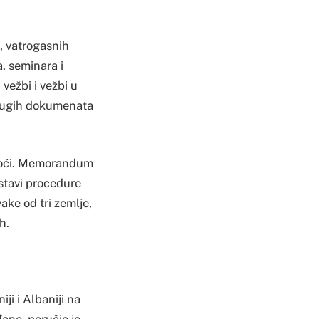
e, vatrogasnih
, seminara i
vežbi i vežbi u
 drugih dokumenata
moći. Memorandum
stavi procedure
ake od tri zemlje,
h.
ji i Albaniji na