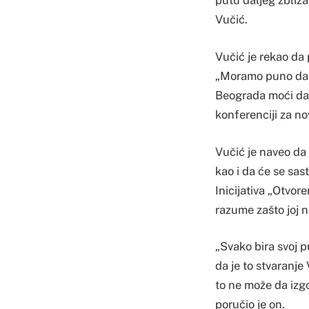
putu daljeg zbliža
Vučić.
Vučić je rekao da 
„Moramo puno da r
Beograda moći da 
konferenciji za n
Vučić je naveo da
kao i da će se sa
Inicijativa „Otvore
razume zašto joj n
„Svako bira svoj p
da je to stvaranje
to ne može da izgo
poručio je on.