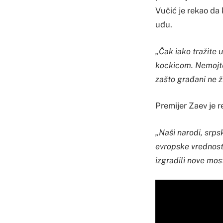
Vučić je rekao da
uđu.
„Čak iako tražite 
kockicom. Nemojte
zašto građani ne ž
Premijer Zaev je 
„Naši narodi, srpsk
evropske vrednost
izgradili nove mos