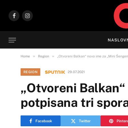
Facebook
Instagram
NASLOV
»
»
Home
Region
„Otvoreni Balkan“ novo ime za „Mini Šengen
REGION
29.07.2021
„Otvoreni Balkan“
potpisana tri spo
Facebook
Twitter
Pinter