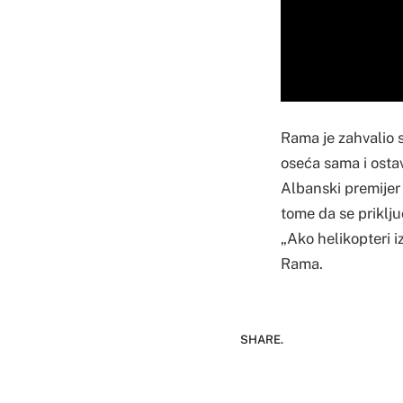
Rama je zahvalio s
oseća sama i osta
Albanski premijer 
tome da se priklju
„Ako helikopteri iz
Rama.
SHARE.