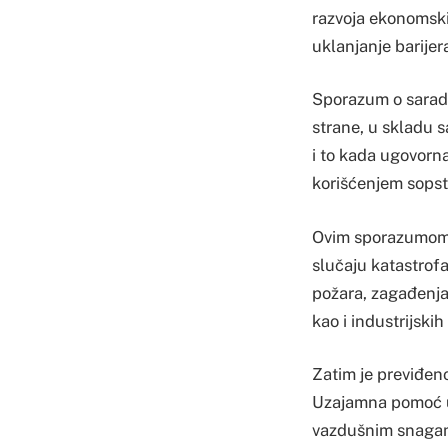
razvoja ekonomski
uklanjanje barijer
Sporazum o saradn
strane, u skladu 
i to kada ugovorna
korišćenjem sopst
Ovim sporazumom u
slučaju katastrofa
požara, zagađenja 
kao i industrijskih
Zatim je previđen
Uzajamna pomoć u
vazdušnim snagama