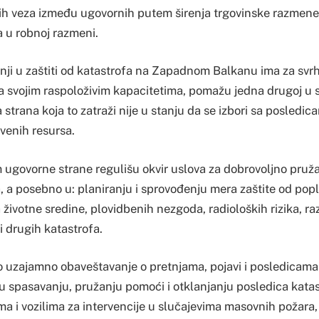
h veza između ugovornih putem širenja trgovinske razmene
a u robnoj razmeni.
ji u zaštiti od katastrofa na Zapadnom Balkanu ima za svr
sa svojim raspoloživim kapacitetima, pomažu jedna drugoj u 
 strana koja to zatraži nije u stanju da se izbori sa posledi
venih resursa.
govorne strane regulišu okvir uslova za dobrovoljno pruža
, a posebno u: planiranju i sprovođenju mera zaštite od popl
životne sredine, plovidbenih nezgoda, radioloških rizika, r
 i drugih katastrofa.
o uzajamno obaveštavanje o pretnjama, pojavi i posledicama
 spasavanju, pružanju pomoći i otklanjanju posledica kata
 i vozilima za intervencije u slučajevima masovnih požara,