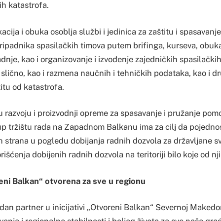
ih katastrofa.
kacija i obuka osoblja službi i jedinica za zaštitu i spasavanj
pripadnika spasilačkih timova putem brifinga, kurseva, obuka
dnje, kao i organizovanje i izvođenje zajedničkih spasilačkih 
i slično, kao i razmena naučnih i tehničkih podataka, kao i
itu od katastrofa.
u razvoju i proizvodnji opreme za spasavanje i pružanje po
up tržištu rada na Zapadnom Balkanu ima za cilj da pojedno
 strana u pogledu dobijanja radnih dozvola za državljane sv
išćenja dobijenih radnih dozvola na teritoriji bilo koje od nji
reni Balkan“ otvorena za sve u regionu
uzdan partner u inicijativi „Otvoreni Balkan“ Severnoj Makedoni