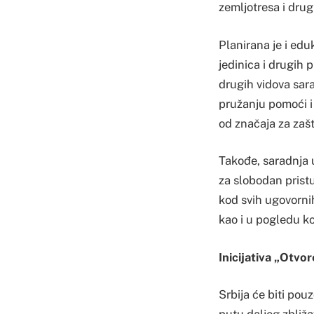
zemljotresa i drug
Planirana je i edu
jedinica i drugih 
drugih vidova sara
pružanju pomoći 
od značaja za zašt
Takođe, saradnja 
za slobodan prist
kod svih ugovornih
kao i u pogledu kor
Inicijativa „Otvo
Srbija će biti po