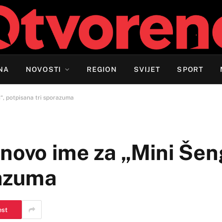
NA
NOVOSTI
REGION
SVIJET
SPORT
“, potpisana tri sporazuma
 novo ime za „Mini Šen
razuma
est