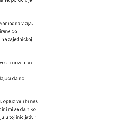
đane, poručio je
zvanredna vizija.
irane do
́ na zajedničkoj
“ već u novembru,
ajući da ne
, optuživali bi nas
čini mi se da niko
u toj inicijativi“,