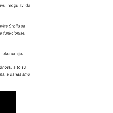
tivu, mogu svi da
vite Srbiju sa
e funkcioniše,
i ekonomije.
dnosti, a to su
ima, a danas smo