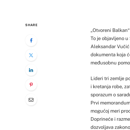
SHARE
„Otvoreni Balkan“
To je objavljeno 
Aleksandar Vučić 
dokumenta koja će 
međusobnu pomoć
Lideri tri zemlje
i kretanja robe, z
sporazum o saradn
Prvi memorandum ć
mogućoj meri pro
Doprineće i razme
dozvoljava zakono