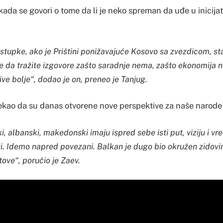
 kada se govori o tome da li je neko spreman da uđe u inicija
ustupke, ako je Prištini ponižavajuće Kosovo sa zvezdicom, sta
 da tražite izgovore zašto saradnje nema, zašto ekonomija n
ive bolje“, dodao je on, preneo je Tanjug.
rekao da su danas otvorene nove perspektive za naše narode 
i, albanski, makedonski imaju ispred sebe isti put, viziju i vre
i. Idemo napred povezani. Balkan je dugo bio okružen zidov
tove“, poručio je Zaev.