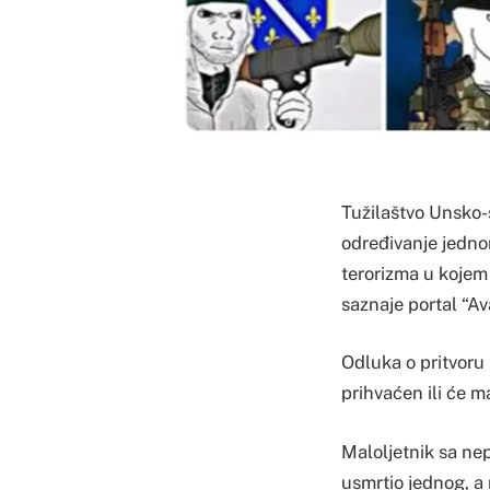
Tužilaštvo Unsko
određivanje jednom
terorizma u kojem
saznaje portal “Av
Odluka o pritvoru b
prihvaćen ili će m
Maloljetnik sa ne
usmrtio jednog, a 