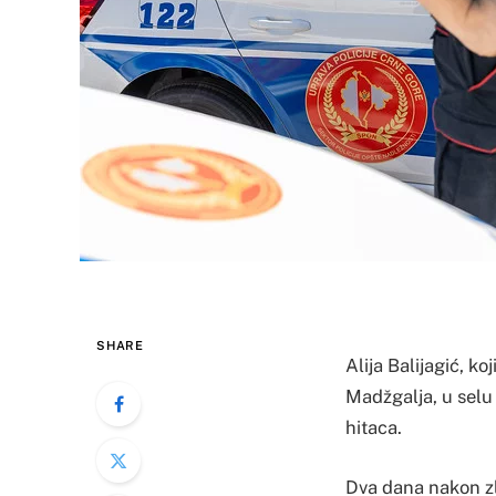
SHARE
Alija Balijagić, ko
Madžgalja, u selu 
hitaca.
Dva dana nakon zlo