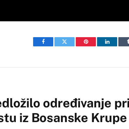
Facebook
Twitter
Pinterest
LinkedIn
dložilo određivanje pr
istu iz Bosanske Krupe