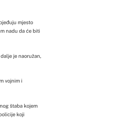
bjeđuju mjesto
im nadu da će biti
 dalje je naoružan,
m vojnim i
vnog štaba kojem
licije koji