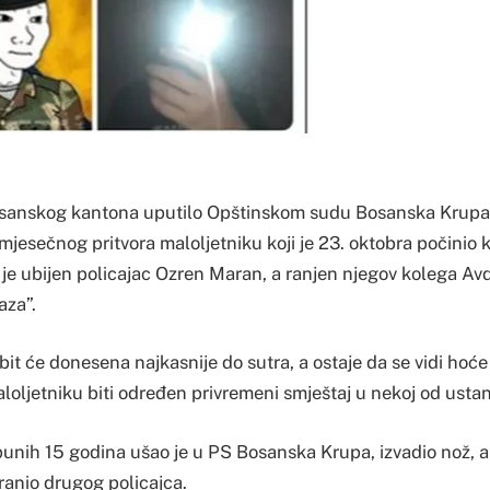
-sanskog kantona uputilo Opštinskom sudu Bosanska Krupa 
jesečnog pritvora maloljetniku koji je 23. oktobra počinio k
 je ubijen policajac Ozren Maran, a ranjen njegov kolega Av
aza”.
it će donesena najkasnije do sutra, a ostaje da se vidi hoće l
aloljetniku biti određen privremeni smještaj u nekoj od usta
punih 15 godina ušao je u PS Bosanska Krupa, izvadio nož, 
ranio drugog policajca.