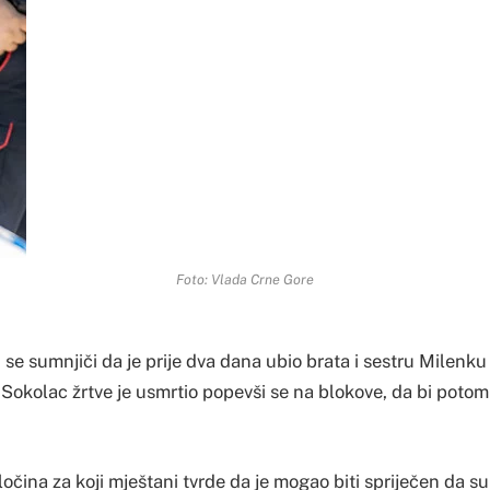
Foto: Vlada Crne Gore
ji se sumnjiči da je prije dva dana ubio brata i sestru Milenku
Sokolac žrtve je usmrtio popevši se na blokove, da bi potom u
čina za koji mještani tvrde da je mogao biti spriječen da s