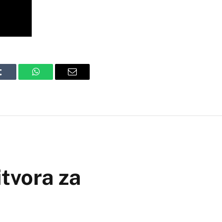
Tumblr
WhatsApp
Email
itvora za