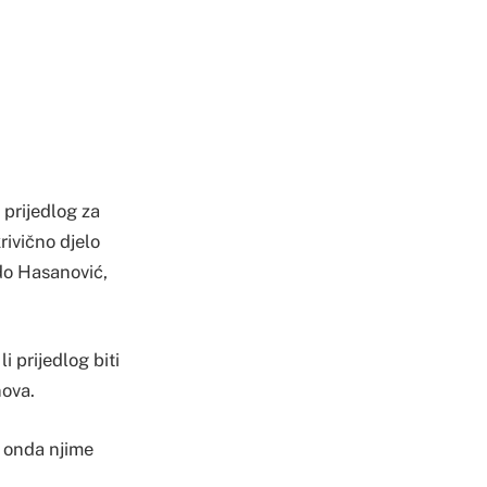
prijedlog za
rivično djelo
do Hasanović,
i prijedlog biti
nova.
a onda njime