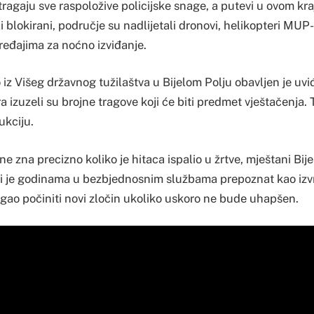
agaju sve raspoložive policijske snage, a putevi u ovom kra
li blokirani, područje su nadlijetali dronovi, helikopteri MUP
ređajima za noćno izviđanje.
iz Višeg državnog tužilaštva u Bijelom Polju obavljen je uviđ
 izuzeli su brojne tragove koji će biti predmet vještačenja. T
ukciju.
 ne zna precizno koliko je hitaca ispalio u žrtve, mještani Bij
koji je godinama u bezbjednosnim službama prepoznat kao izvr
ogao počiniti novi zločin ukoliko uskoro ne bude uhapšen.