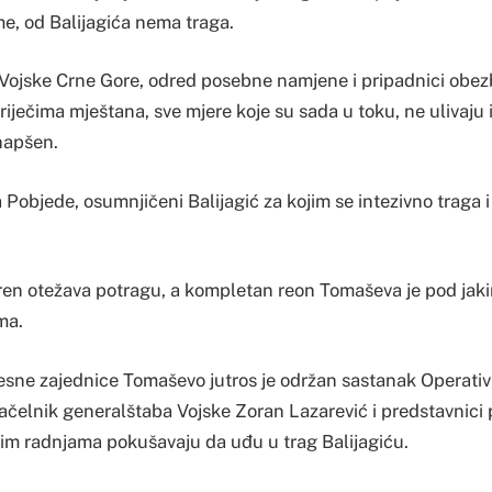
me, od Balijagića nema traga.
Vojske Crne Gore, odred posebne namjene i pripadnici obez
 riječima mještana, sve mjere koje su sada u toku, ne ulivaju 
uhapšen.
objede, osumnjičeni Balijagić za kojim se intezivno traga i
en otežava potragu, a kompletan reon Tomaševa je pod jaki
ma.
esne zajednice Tomaševo jutros je održan sastanak Operati
načelnik generalštaba Vojske Zoran Lazarević i predstavnici po
kim radnjama pokušavaju da uđu u trag Balijagiću.