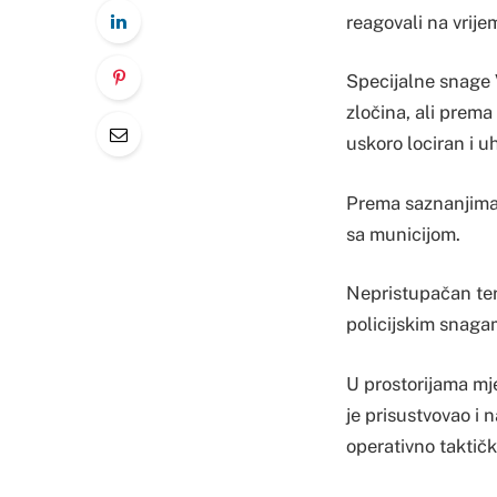
reagovali na vrije
Specijalne snage 
zločina, ali prema
uskoro lociran i 
Prema saznanjima P
sa municijom.
Nepristupačan ter
policijskim snaga
U prostorijama mj
je prisustvovao i 
operativno taktič