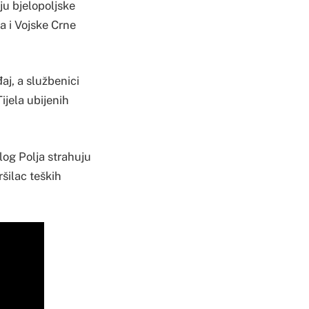
ju bjelopoljske
-a i Vojske Crne
aj, a službenici
ijela ubijenih
elog Polja strahuju
šilac teških