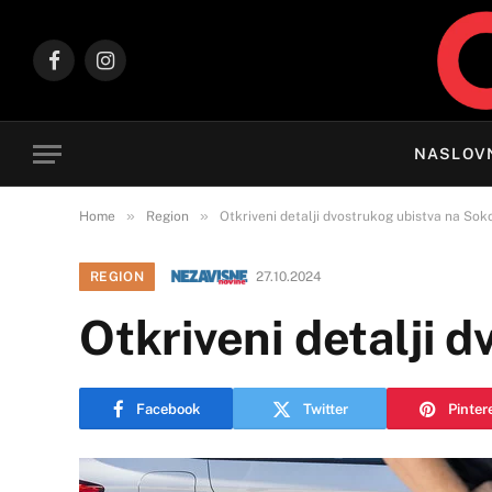
Facebook
Instagram
NASLOV
»
»
Home
Region
Otkriveni detalji dvostrukog ubistva na Sok
REGION
27.10.2024
Otkriveni detalji 
Facebook
Twitter
Pinter