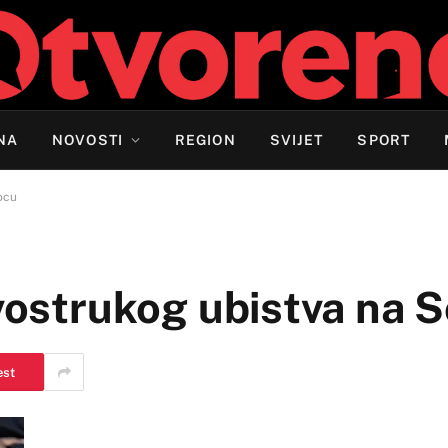
NA
NOVOSTI
REGION
SVIJET
SPORT
ocu
dvostrukog ubistva na 
est