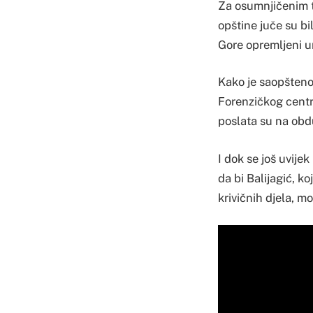
Za osumnjičenim tr
opštine juče su bi
Gore opremljeni u
Kako je saopšteno 
Forenzičkog centra
poslata su na obd
I dok se još uvijek
da bi Balijagić, 
krivičnih djela, m