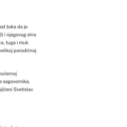
od šoka da je
) i njegovog sina
ca, tuga i muk
velikoj porodičnoj
pularnoj
a sagovornika,
jičeni Svetislav