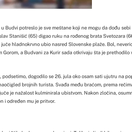
 u Budvi potreslo je sve meštane koji ne mogu da dođu sebi 
slav Stanišić (65) digao ruku na rođenog brata Svetozara (66
e juče hladnokrvno ubio nasred Slovenske plaže. Bol, neveri
 Gorom, a Budvani za Kurir sada otkrivaju šta je prethodilo 
, podsetimo, dogodilo se 26. jula oko osam sati ujutru na po
naočigled brojnih turista. Svađa među braćom, prema rečim
a juče je nažalost kulminirala ubistvom. Nakon zločina, osumn
en i određen mu je pritvor.
e