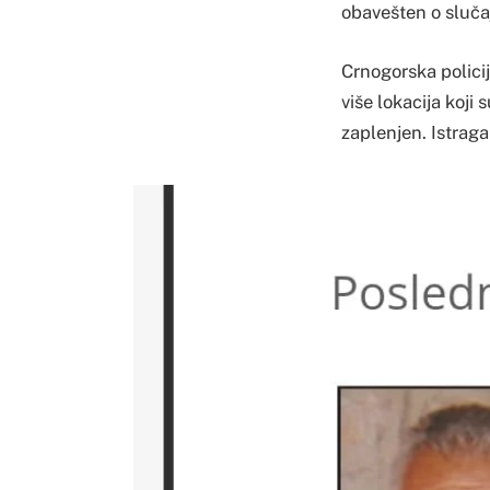
obavešten o sluča
Crnogorska polici
više lokacija koji
zaplenjen. Istraga