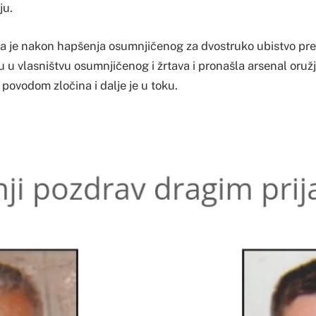
ju.
ja je nakon hapšenja osumnjičenog za dvostruko ubistvo pre
 su u vlasništvu osumnjičenog i žrtava i pronašla arsenal oružj
 povodom zločina i dalje je u toku.