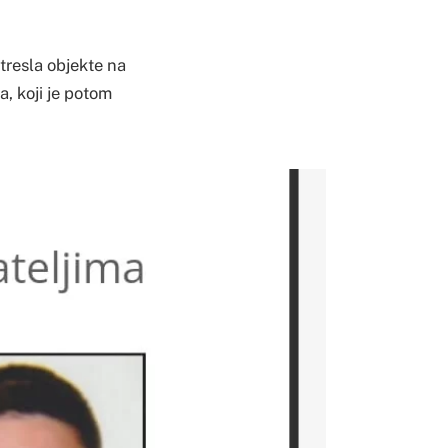
tresla objekte na
a, koji je potom