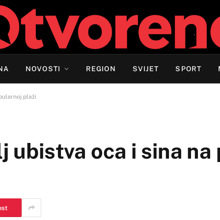
NA
NOVOSTI
REGION
SVIJET
SPORT
pularnoj plaži
j ubistva oca i sina na
est