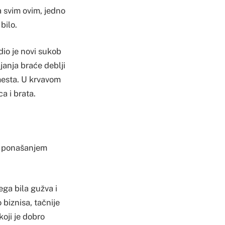
a svim ovim, jedno
bilo.
dio je novi sukob
janja braće deblji
 mesta. U krvavom
a i brata.
im ponašanjem
ega bila gužva i
 biznisa, tačnije
koji je dobro