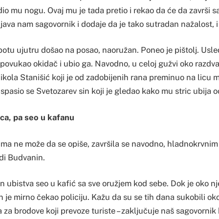
dio mu nogu. Ovaj mu je tada pretio i rekao da će da završi s
java nam sagovornik i dodaje da je tako sutradan nažalost, i 
ubotu ujutru došao na posao, naoružan. Poneo je pištolj. Usle
 povukao okidač i ubio ga. Navodno, u celoj gužvi oko razdva
Nikola Stanišić koji je od zadobijenih rana preminuo na licu
 spasio se Svetozarev sin koji je gledao kako mu stric ubija oc
vca, pa seo u kafanu
čima ne može da se opiše, završila se navodno, hladnokrvn
di Budvanin.
on ubistva seo u kafić sa sve oružjem kod sebe. Dok je oko nj
 je mirno čekao policiju. Kažu da su se tih dana sukobili oko
 za brodove koji prevoze turiste – zaključuje naš sagovornik 