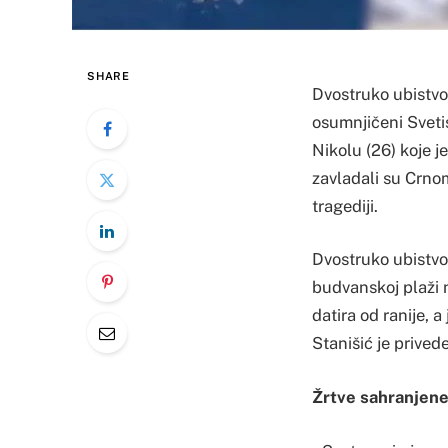
SHARE
Dvostruko ubistvo
osumnjičeni Sveti
Nikolu (26) koje j
zavladali su Crnom
tragediji.
Dvostruko ubistvo
budvanskoj plaži 
datira od ranije, 
Stanišić je prived
Žrtve sahranjen