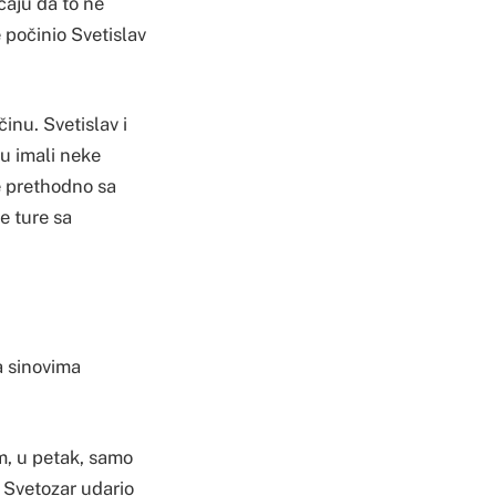
aćaju da to ne
 počinio Svetislav
inu. Svetislav i
su imali neke
e prethodno sa
e ture sa
a sinovima
m, u petak, samo
i Svetozar udario