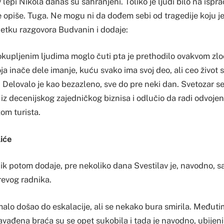
 lepi Nikola danas su sahranjeni. Toliko je ljudi bilo na ispr
 opiše. Tuga. Ne mogu ni da dođem sebi od tragedije koju je
etku razgovora Budvanin i dodaje:
kupljenim ljudima moglo čuti pta je prethodilo ovakvom zloč
ja inače dele imanje, kuću svako ima svoj deo, ali ceo život 
. Delovalo je kao bezazleno, sve do pre neki dan. Svetozar s
z decenijskog zajedničkog biznisa i odlučio da radi odvojen
om turista.
iće
ik potom dodaje, pre nekoliko dana Svestilav je, navodno, s
evog radnika.
malo došao do eskalacije, ali se nekako bura smirila. Međuti
avađena braća su se opet sukobila i tada je navodno, ubijen