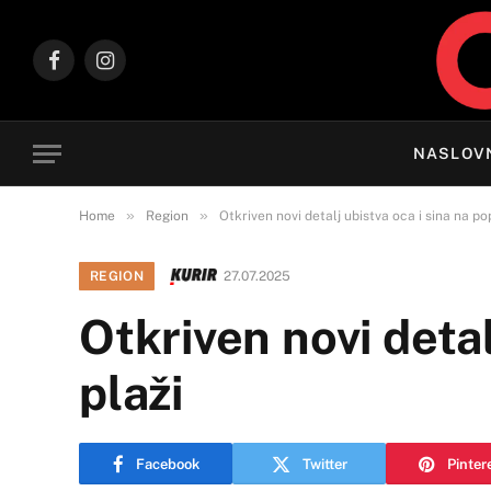
Facebook
Instagram
NASLOV
»
»
Home
Region
Otkriven novi detalj ubistva oca i sina na po
REGION
27.07.2025
Otkriven novi detal
plaži
Facebook
Twitter
Pinter