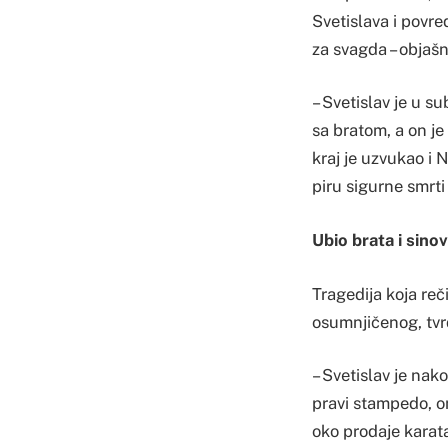
Svetislava i povre
za svagda – objašn
– Svetislav je u s
sa bratom, a on je
kraj je uzvukao i 
piru sigurne smrti
Ubio brata i sino
Tragedija koja re
osumnjičenog, tvr
– Svetislav je nak
pravi stampedo, on
oko prodaje karata