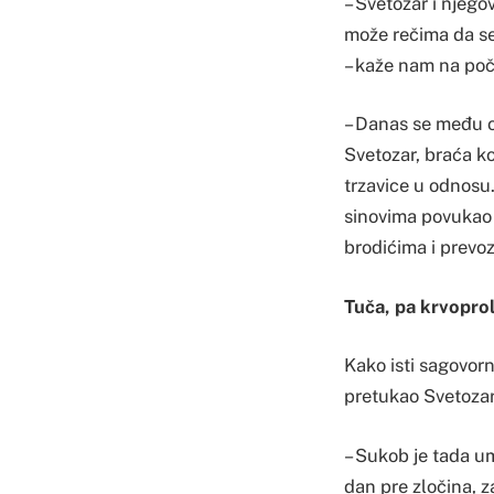
– Svetozar i njegov
može rečima da se
– kaže nam na poč
– Danas se među o
Svetozar, braća ko
trzavice u odnosu
sinovima povukao i
brodićima i prevoz
Tuča, pa krvoprol
Kako isti sagovorn
pretukao Svetozar
– Sukob je tada u
dan pre zločina, z