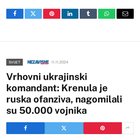
Facebook
Twitter
Pinterest
LinkedIn
Tumblr
WhatsApp
Email
11.11.2024
SVIJET
Vrhovni ukrajinski
komandant: Krenula je
ruska ofanziva, nagomilali
su 50.000 vojnika