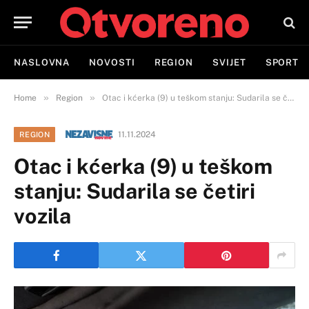
NASLOVNA
NOVOSTI
REGION
SVIJET
SPORT
»
»
Home
Region
Otac i kćerka (9) u teškom stanju: Sudarila se četiri vozila
11.11.2024
REGION
Otac i kćerka (9) u teškom
stanju: Sudarila se četiri
vozila