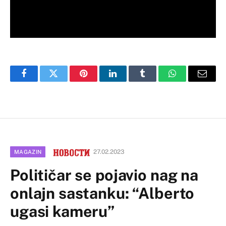
Facebook
Twitter
Pinterest
LinkedIn
Tumblr
WhatsApp
Email
27.02.2023
MAGAZIN
Političar se pojavio nag na
onlajn sastanku: “Alberto
ugasi kameru”