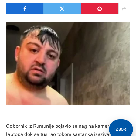
Odbornik iz Rumunije pojavio se nag na kameri svog
IZBORI
laptopa dok se tuširao tokom sastanka izazivajući