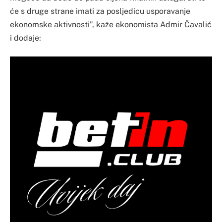
će s druge strane imati za posljedicu usporavanje
ekonomske aktivnosti”, kaže ekonomista Admir Čavalić
i dodaje: