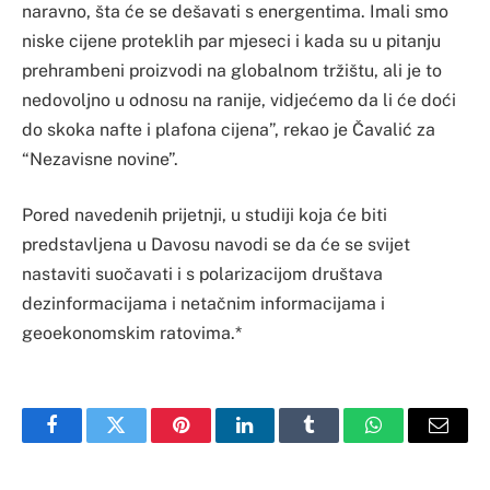
naravno, šta će se dešavati s energentima. Imali smo
niske cijene proteklih par mjeseci i kada su u pitanju
prehrambeni proizvodi na globalnom tržištu, ali je to
nedovoljno u odnosu na ranije, vidjećemo da li će doći
do skoka nafte i plafona cijena”, rekao je Čavalić za
“Nezavisne novine”.
Pored navedenih prijetnji, u studiji koja će biti
predstavljena u Davosu navodi se da će se svijet
nastaviti suočavati i s polarizacijom društava
dezinformacijama i netačnim informacijama i
geoekonomskim ratovima.*
Facebook
Twitter
Pinterest
LinkedIn
Tumblr
WhatsApp
Email