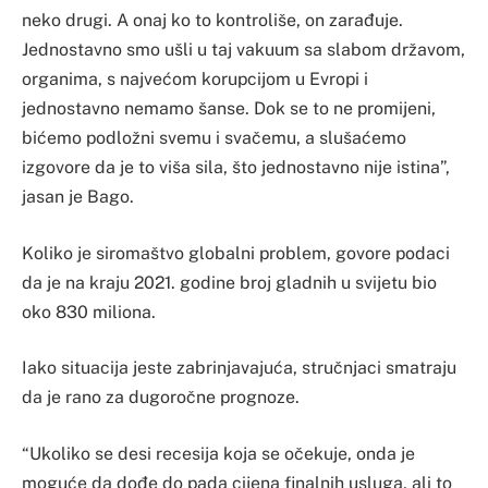
neko drugi. A onaj ko to kontroliše, on zarađuje.
Jednostavno smo ušli u taj vakuum sa slabom državom,
organima, s najvećom korupcijom u Evropi i
jednostavno nemamo šanse. Dok se to ne promijeni,
bićemo podložni svemu i svačemu, a slušaćemo
izgovore da je to viša sila, što jednostavno nije istina”,
jasan je Bago.
Koliko je siromaštvo globalni problem, govore podaci
da je na kraju 2021. godine broj gladnih u svijetu bio
oko 830 miliona.
Iako situacija jeste zabrinjavajuća, stručnjaci smatraju
da je rano za dugoročne prognoze.
“Ukoliko se desi recesija koja se očekuje, onda je
moguće da dođe do pada cijena finalnih usluga, ali to