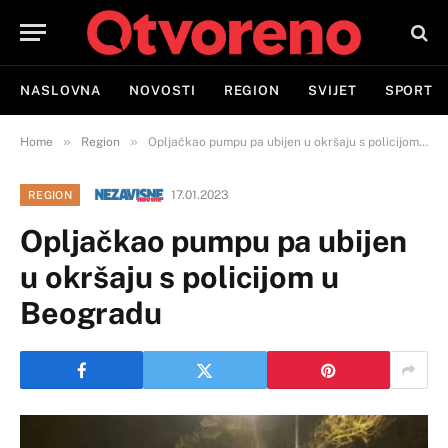
NASLOVNA
NOVOSTI
REGION
SVIJET
SPORT
»
»
Home
Region
Opljačkao pumpu pa ubijen u okršaju s policijom u Beogradu
17.01.2023
REGION
Opljačkao pumpu pa ubijen
u okršaju s policijom u
Beogradu