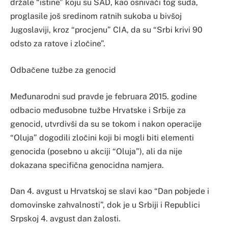
držale “istine” koju su SAD, kao osnivači tog suda,
proglasile još sredinom ratnih sukoba u bivšoj
Jugoslaviji, kroz “procjenu” CIA, da su “Srbi krivi 90
odsto za ratove i zločine”.
Odbačene tužbe za genocid
Međunarodni sud pravde je februara 2015. godine
odbacio međusobne tužbe Hrvatske i Srbije za
genocid, utvrdivši da su se tokom i nakon operacije
“Oluja” dogodili zločini koji bi mogli biti elementi
genocida (posebno u akciji “Oluja”), ali da nije
dokazana specifična genocidna namjera.
Dan 4. avgust u Hrvatskoj se slavi kao “Dan pobjede i
domovinske zahvalnosti”, dok je u Srbiji i Republici
Srpskoj 4. avgust dan žalosti.