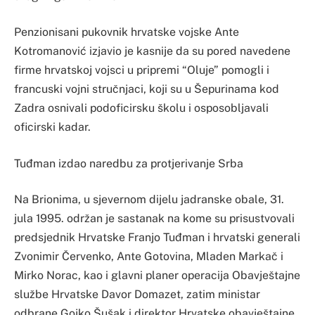
Penzionisani pukovnik hrvatske vojske Ante
Kotromanović izjavio je kasnije da su pored navedene
firme hrvatskoj vojsci u pripremi “Oluje” pomogli i
francuski vojni stručnjaci, koji su u Šepurinama kod
Zadra osnivali podoficirsku školu i osposobljavali
oficirski kadar.
Tuđman izdao naredbu za protjerivanje Srba
Na Brionima, u sjevernom dijelu jadranske obale, 31.
jula 1995. održan je sastanak na kome su prisustvovali
predsjednik Hrvatske Franjo Tuđman i hrvatski generali
Zvonimir Červenko, Ante Gotovina, Mladen Markač i
Mirko Norac, kao i glavni planer operacija Obavještajne
službe Hrvatske Davor Domazet, zatim ministar
odbrane Gojko Šušak i direktor Hrvatske obavještajne