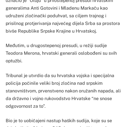
označio je “Oluju” u prvostepenoj presudi hrvatskim
generalima Anti Gotovini i Mladenu Markaču kao
udruženi zločinački poduhvat, sa ciljem trajnog i
prisilnog protjerivanja najvećeg dijela Srba sa prostora
bivše Republike Srpske Krajine u Hrvatskoj.
Međutim, u drugostepenoj presudi, u režiji sudije
Teodora Merona, hrvatski generali oslobođeni su svih
optužbi.
Tribunal je utvrdio da su hrvatska vojska i specijalna
policija počinile veliki broj zločina nad srpskim
stanovništvom, prvenstveno nakon oružanih napada, ali
da državno i vojno rukovodstvo Hrvatske “ne snose
odgovornost za to”.
Bio je to uobičajeni nastup haških sudija, koje su se