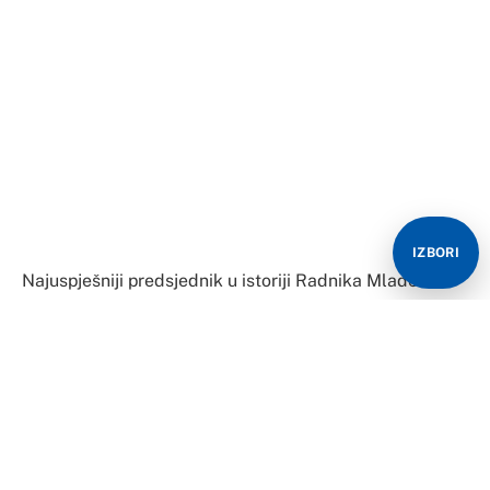
IZBORI
Najuspješniji predsjednik u istoriji Radnika Mladen
Krstajić vratiće se koliko danas ili sutra u klub, baš kao
i Nebojša Tomić, njegov prvi saradnik iz vremena kada
su Bijeljinci igrali na evropskoj sceni.
To će biti prvi korak u spasavanju bijeljinskog
premijerligaša koji već mjesecima, pa i cijelu godinu
nije na nivou na kome je bio u prethodnom periodu.