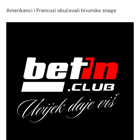
Amerikanci i Francuzi obučavali hrvatske snage