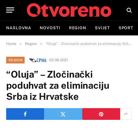
NASLOVNA
NOVOSTI
REGION
SVIJET
SPORT
»
»
Home
Region
“Oluja” – Zločinački poduhvat za eliminaciju Srba iz Hrvatske
03.08.2021
REGION
“Oluja” – Zločinački
poduhvat za eliminaciju
Srba iz Hrvatske