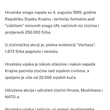
Hrvatske snage napale su 4. avgusta 1995. godine
Republiku Srpsku Krajinu – teritoriju formalno pod
“zaštitom” mirovnih snaga UN, načinivši niz zločina i
protjeravši 250.000 Srba.
U zločinačkoj akciji je, prema evidenciji “Veritasa”,
1.872 Srba poginulo i nestalo.
Hrvatska vojska je tokom ofanzive i nakon napada
Krajine počinila zločine nad srpskim civilima, a
spaljeno je više od 22.000 srpskih kuća.
Udružena akcija i udruženi zločini Hrvata, Muslimana i
NATO-a
Hrvatska vojska i policija, uz pomoć muslimanske