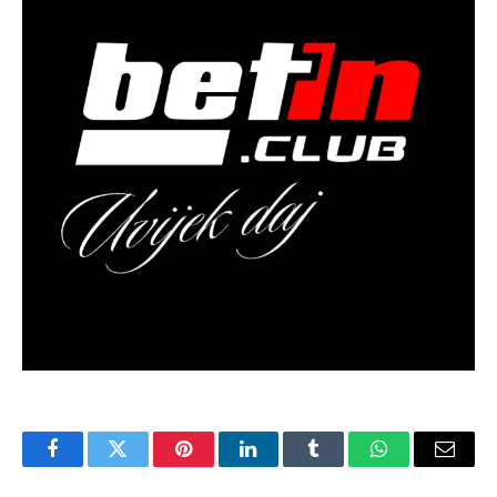
Facebook
Twitter
Pinterest
LinkedIn
Tumblr
WhatsApp
Email