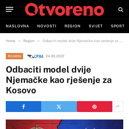
NASLOVNA
NOVOSTI
REGION
SVIJET
SPORT
»
»
Home
Region
Odbaciti model dvije Njemačke kao rješenje za Kosovo
24.09.2022
REGION
Odbaciti model dvije
Njemačke kao rješenje za
Kosovo