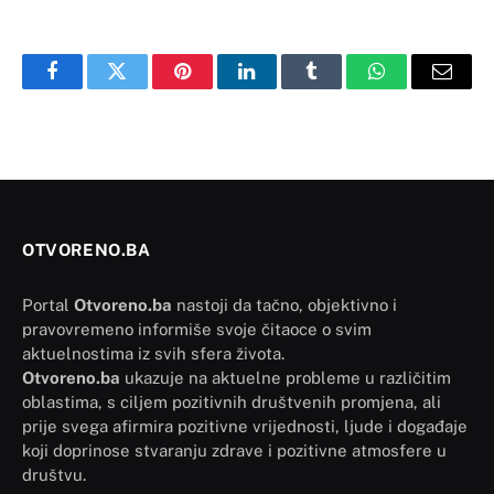
Facebook
Twitter
Pinterest
LinkedIn
Tumblr
WhatsApp
Email
OTVORENO.BA
Portal
Otvoreno.ba
nastoji da tačno, objektivno i
pravovremeno informiše svoje čitaoce o svim
aktuelnostima iz svih sfera života.
Otvoreno.ba
ukazuje na aktuelne probleme u različitim
oblastima, s ciljem pozitivnih društvenih promjena, ali
prije svega afirmira pozitivne vrijednosti, ljude i događaje
koji doprinose stvaranju zdrave i pozitivne atmosfere u
društvu.