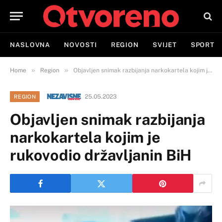
NASLOVNA
NOVOSTI
REGION
SVIJET
SPORT
»
»
Home
Region
Objavljen snimak razbijanja narkokartela kojim je rukovodio državljanin BiH
25.05.2023
REGION
Objavljen snimak razbijanja
narkokartela kojim je
rukovodio državljanin BiH