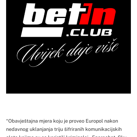
“Obavještajna mjera koju je proveo Europol nakon
nedavnog uklanjanja triju šifriranih komunikacijskih