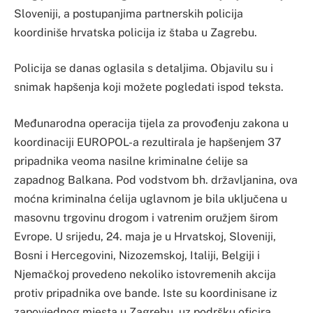
Sloveniji, a postupanjima partnerskih policija
koordiniše hrvatska policija iz štaba u Zagrebu.
Policija se danas oglasila s detaljima. Objavilu su i
snimak hapšenja koji možete pogledati ispod teksta.
Međunarodna operacija tijela za provođenju zakona u
koordinaciji EUROPOL-a rezultirala je hapšenjem 37
pripadnika veoma nasilne kriminalne ćelije sa
zapadnog Balkana. Pod vodstvom bh. državljanina, ova
moćna kriminalna ćelija uglavnom je bila uključena u
masovnu trgovinu drogom i vatrenim oružjem širom
Evrope. U srijedu, 24. maja je u Hrvatskoj, Sloveniji,
Bosni i Hercegovini, Nizozemskoj, Italiji, Belgiji i
Njemačkoj provedeno nekoliko istovremenih akcija
protiv pripadnika ove bande. Iste su koordinisane iz
zapovjednog mjesta u Zagrebu, uz podršku oficira