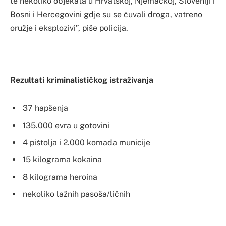
te nekoliko objekata u Hrvatskoj, Njemačkoj, Sloveniji i
Bosni i Hercegovini gdje su se čuvali droga, vatreno
oružje i eksplozivi”, piše policija.
Rezultati kriminalističkog istraživanja
37 hapšenja
135.000 evra u gotovini
4 pištolja i 2.000 komada municije
15 kilograma kokaina
8 kilograma heroina
nekoliko lažnih pasoša/ličnih