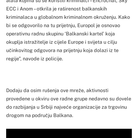
alata kojima su se koristili kriminalci – Encrochat, Sky
ECC i Anom – otkrila je raširenost balkanskih
kriminalaca u globalnom kriminalnom okruženju. Kako
bi se odgovorilo na tu prijetnju, Europol je osnovao
operativnu radnu skupinu ‘Balkanski kartel’ koja
okuplja istražitelje iz cijele Europe i svijeta u cilju
učinkovitog odgovora na prijetnju koja dolazi iz te
regije”, navode iz policije.
Dodaju da osim rušenja ove mreže, aktivnosti
provedene u okviru ove radne grupe nedavno su dovele
do razbijanja u Srbiji najveće organizacije za trgovinu
drogom na području Balkana.