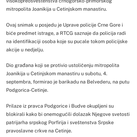
visokopreosveštenstva crnogorsko-primorskog
mitropolita Joanikija u Cetinjskom manastiru.
Ovaj snimak u posjedu je Uprave policije Crne Gore i
biće predmet istrage, a RTCG saznaje da policija radi
na identifikaciji osoba koje su pucale tokom policijske
akcije u nedjelju.
Dio građana koji se protivio ustoličenju mitropolita
Joanikija u Cetinjskom manastiru u subotu, 4.
septembra, formirao je barikadu na Belvederu, na putu
Podgorica-Cetinje.
Prilaze iz pravca Podgorice i Budve okupljeni su
blokirali kako bi onemogućili dolazak Njegove svetosti
patrijarha srpskog Porfirija i sveštenstva Srpske
pravoslavne crkve na Cetinje.