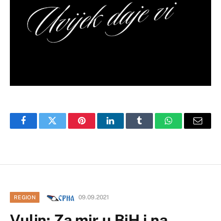
Facebook
Twitter
Pinterest
LinkedIn
Tumblr
WhatsApp
Email
09.09.2021
REGION
Vulin: Za mir u BiH i na