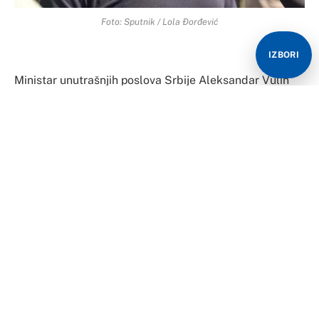
Foto: Sputnik / Lola Đorđević
IZBORI
Ministar unutrašnjih poslova Srbije Aleksandar Vulin
rekao je da je faktor stabilnosti na Balkanu moćna
Srbija i da se moraju poštovati Srbi i slušati njihovo
mišljenje ako se želi mir i stabilnost u BiH i na Balkanu.
Podsjetivši da je bošnjački član Predsjedništva BiH
Šefik Džaferović tražio od Kristijana Šmita, koga
Republika Srpska ne priznaje za visokog predstavnika
BiH, da srpski član Predsjedništva Milorad Dodik bude
smijenjen i uhapšen, Vulin je istakao da je veoma važno
što niko nije poslušao tu budalaštinu i glupost.
“Hoćete mir u BiH, onda poštujte Srbe. Možete da se