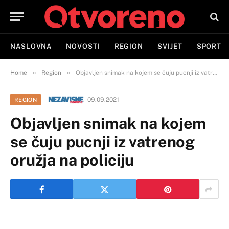
NASLOVNA
NOVOSTI
REGION
SVIJET
SPORT
»
»
Home
Region
Objavljen snimak na kojem se čuju pucnji iz vatrenog oružja na policiju
09.09.2021
REGION
Objavljen snimak na kojem
se čuju pucnji iz vatrenog
oružja na policiju