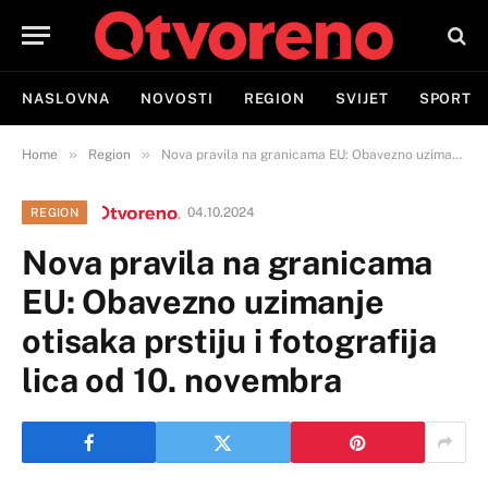
NASLOVNA
NOVOSTI
REGION
SVIJET
SPORT
»
»
Home
Region
Nova pravila na granicama EU: Obavezno uzimanje otisaka prstiju i fotografija lica od 10. novembra
04.10.2024
REGION
Nova pravila na granicama
EU: Obavezno uzimanje
otisaka prstiju i fotografija
lica od 10. novembra