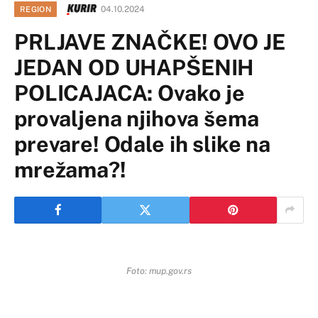
04.10.2024
REGION
PRLJAVE ZNAČKE! OVO JE
JEDAN OD UHAPŠENIH
POLICAJACA: Ovako je
provaljena njihova šema
prevare! Odale ih slike na
mrežama?!
Foto: mup.gov.rs