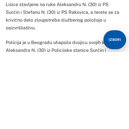
Lisice stavljene na ruke Aleksandru N. (30) iz PS
Surčin i Stefanu N. (30) iz PS Rakovica, a terete se za
krivično delo zloupotreba službenog položoja u
saizvršilaštvu.
IZBORI
Policija je u Beogradu uhapsila dvojicu svojih kolega,
Aleksandra N. (30) iz Policijske stanice Surčin i
Stefana N. (30) iz Policijske stanice Rakovica, zbog
sumnje da su van radnog vremena “radili” kao
presretrači na auto-putu, kažnjavali vozače i novac od
“kazni” zadržavali za sebe!
Kako su juče saopštili iz Višeg javnog tužilaštva u
Beogradu, dvojica policijskih službenika saslušana su u
Posebnom odeljenju za suzbijanje korupcije zbog
sumnje da su 18. avgusta počinili produženo krivično
delo zloupotreba službenog položaja u saizvršilaštvu.