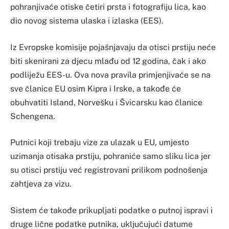
pohranjivaće otiske četiri prsta i fotografiju lica, kao
dio novog sistema ulaska i izlaska (EES).
Iz Evropske komisije pojašnjavaju da otisci prstiju neće
biti skenirani za djecu mlađu od 12 godina, čak i ako
podliježu EES-u. Ova nova pravila primjenjivaće se na
sve članice EU osim Kipra i Irske, a takođe će
obuhvatiti Island, Norvešku i Švicarsku kao članice
Schengena.
Putnici koji trebaju vize za ulazak u EU, umjesto
uzimanja otisaka prstiju, pohraniće samo sliku lica jer
su otisci prstiju već registrovani prilikom podnošenja
zahtjeva za vizu.
Sistem će takođe prikupljati podatke o putnoj ispravi i
druge lične podatke putnika, uključujući datume