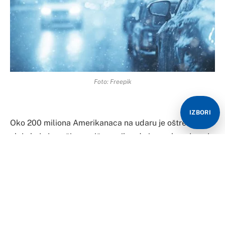
Foto: Freepik
IZBORI
Oko 200 miliona Amerikanaca na udaru je oštre zimske
oluje koja je uoči prazničnog vikenda izazvala najmanje
12 smrtnih slučajeva.
Više od 1,5 miliona ljudi je ostalo bez struje, a u petak
su otkazane hiljade letova, prenosi CNN.
Zbog oluje je u Americi u petak otkazano više od 5.700