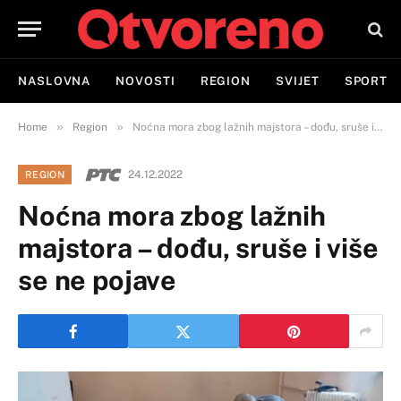
NASLOVNA
NOVOSTI
REGION
SVIJET
SPORT
»
»
Home
Region
Noćna mora zbog lažnih majstora – dođu, sruše i više se ne pojave
24.12.2022
REGION
Noćna mora zbog lažnih
majstora – dođu, sruše i više
se ne pojave