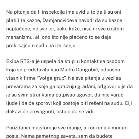
Na pitanje da li inspekcija ima uvid u to da li su oni
platili te kazne, Damjanovićeva navodi da su kazne
naplaćene, ne sve jer, kako kaže, nisu ni sve u istom
mehanizmu, ali ono što nije plaćeno to se daje
prekršajnom sudu na izvršenje.
Ekipa RTS-a je uspela da stupi u kontakt sa osobom
koja se predstavila kao Marko Dangubić, odnosno
vlasnik firme “Volga grup”. Na sva pitanja u vezi sa
prevarama za koje ga optužuju građani, odgovorio je da
je sa svim strankama potpisao ugovor, da nije varao
ljude i da će sporovi koji postoje biti rešeni na sudu. Čiji
dokazi će prevagnuti, ostaje da se vidi.
Pouzdanih majstora je sve manje, a i oni imaju mnogo
posla. Nema pametnog saveta, sem da budete