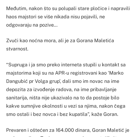
Međutim, nakon što su polupali stare pločice i napravili
haos majstori se više nikada nisu pojavili, ne
odgovaraju na pozive…
Zvuči kao noćna mora, ali je za Gorana Maletića
stvarnost.
“Supruga i ja smo preko interneta stupili u kontakt sa
majstorima koji su na APR-u registrovani kao ‘Marko
Dangubić pr Volga grup’, dali smo im novac na ime
depozita za izvođenje radova, na ime pribavljanje
sanitarija, ništa nije ukazivalo na to da postoje bilo
kakve sumnjive okolnosti u vezi sa njima, nakon čega
smo ostali i bez novca i bez kupatila”, kaže Goran.
Prevaren i oštećen za 164.000 dinara, Goran Maletić je