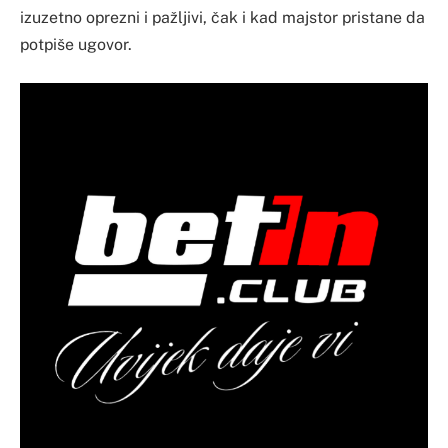
izuzetno oprezni i pažljivi, čak i kad majstor pristane da
potpiše ugovor.