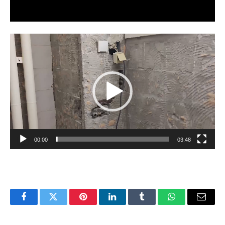
Video
Player
00:00
03:48
Facebook
Twitter
Pinterest
LinkedIn
Tumblr
WhatsApp
Email