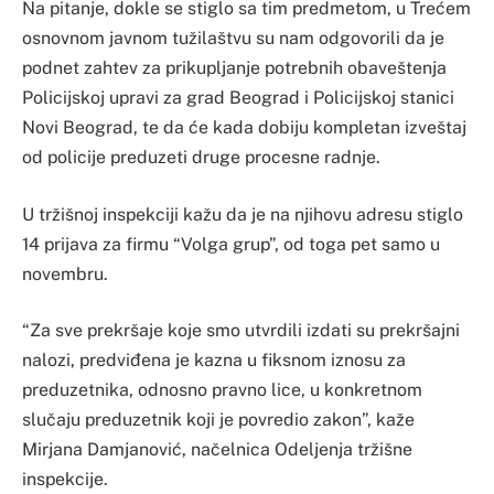
Na pitanje, dokle se stiglo sa tim predmetom, u Trećem
osnovnom javnom tužilaštvu su nam odgovorili da je
podnet zahtev za prikupljanje potrebnih obaveštenja
Policijskoj upravi za grad Beograd i Policijskoj stanici
Novi Beograd, te da će kada dobiju kompletan izveštaj
od policije preduzeti druge procesne radnje.
U tržišnoj inspekciji kažu da je na njihovu adresu stiglo
14 prijava za firmu “Volga grup”, od toga pet samo u
novembru.
“Za sve prekršaje koje smo utvrdili izdati su prekršajni
nalozi, predviđena je kazna u fiksnom iznosu za
preduzetnika, odnosno pravno lice, u konkretnom
slučaju preduzetnik koji je povredio zakon”, kaže
Mirjana Damjanović, načelnica Odeljenja tržišne
inspekcije.