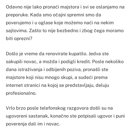
Odavno nije lako pronaći majstora i svi se oslanjamo na
preporuke. Kada smo očajni spremni smo da
poverujemo i u oglase koje možemo naći na nekim
sajtovima. Zašto to nije bezbedno i zbog čega moramo
biti oprezni?
Došlo je vreme da renovirate kupatilo. Jedva ste
sakupili novac, a možda i podigli kredit. Posle nekoliko
dana istraživanja i odbijenih poziva, pronašli ste
majstore koji nisu mnogo skupi, a sudeći prema
internet stranici na kojoj se predstavljaju, deluju
profesionalno.
Vrlo brzo posle telefonskog razgovora došli su na
ugovoreni sastanak, konačno ste potpisali ugovor i puni
poverenja dali im i novac.