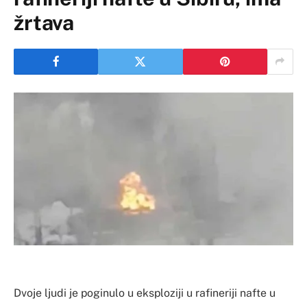
žrtava
Dvoje ljudi je poginulo u eksploziji u rafineriji nafte u