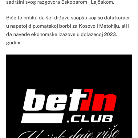
sadržini svog razgovora Eskobarom i Lajčakom.
Biće to prilika da šef države saopšti koji su dalji koraci
u napetoj diplomatskoj borbi za Kosovo i Metohiju, ali i
da navede ekonomske izazove u dolazećoj 2023.
godini.