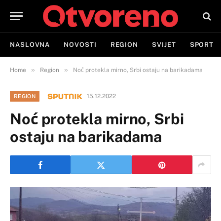
NASLOVNA
NOVOSTI
REGION
SVIJET
SPORT
»
»
Home
Region
Noć protekla mirno, Srbi ostaju na barikadama
15.12.2022
REGION
Noć protekla mirno, Srbi
ostaju na barikadama