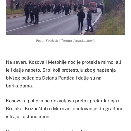
Foto: Sputnik / Teodor Anastasijević
Na severu Kosova i Metohije noć je protekla mirno, ali
je i dalje napeto. Srbi koji protestuju zbog hapšenja
bivšeg policajca Dejana Pantića i dalje su na
barikadama.
Kosovska policija ne dozvoljava prelaz preko Jarinja i
Brnjaka. Krizni štab u Mitrovici apelovao je da građani
istraju i ostanu mirni.