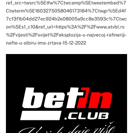
ref_src=twsrc%5Etfw%7Ctwcamp%5Etweetembed%7
Ctwterm%5E1603275058046173184%7Ctwgr%5Ed4f
7cf3f1b04dd27ec924b2e08005a9cc8e3593c%7Ctwc
on%5Es1_c10&ref_url=https%3A%2F%2Fwww.atvbl.rs
%2Fvijesti%2Fsvijet%2Feksplozija-u-najvecoj-rafineriji-
nafte-u-sibiru-ima-zrtava-15-12-2022