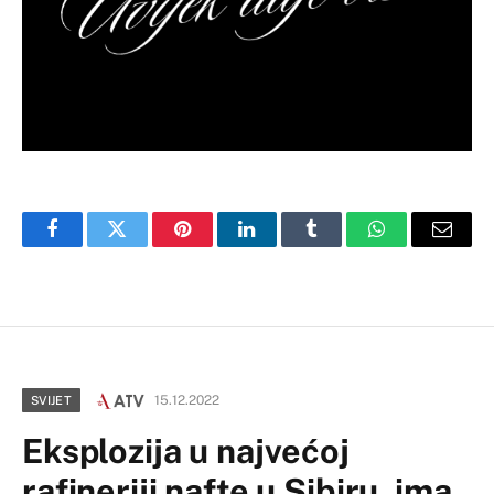
Facebook
Twitter
Pinterest
LinkedIn
Tumblr
WhatsApp
Email
15.12.2022
SVIJET
Eksplozija u najvećoj
rafineriji nafte u Sibiru, ima