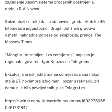
zagađenje gasom sistema procesnih postrojenja,
dodaju RIA Novosti.
Seizmolozi su rekli da su stanovnici grada Irkutska 45
kilometara jugoistočno i drugih obližnjih gradova
oshetili naknadne potrese od eksplozije, prenosi The
Moscow Times.
“Mnogi su to zamijenili za zemljotres”, napisao je
regionalni guverner Igor Kobzev na Telegramu.
Eksplozija je uslijedila manje od mjesec dana nakon
što je 27. novembra izbio manji požar u rafineriji, pri
čemu nije bilo povrijeđenih, piše Telegraf.rs.
https://twitter.com/Ukrwartribune/status/1603275058
046173184?