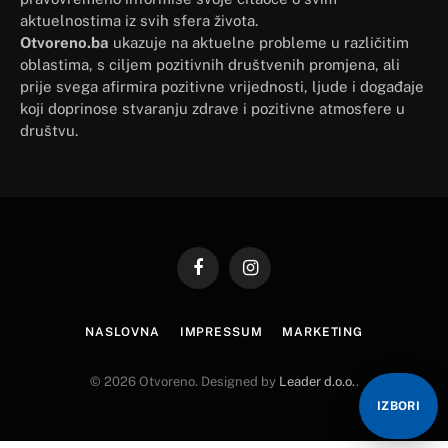
aktuelnostima iz svih sfera života.
Otvoreno.ba
ukazuje na aktuelne probleme u različitim
oblastima, s ciljem pozitivnih društvenih promjena, ali
prije svega afirmira pozitivne vrijednosti, ljude i događaje
koji doprinose stvaranju zdrave i pozitivne atmosfere u
društvu.
Facebook
Instagram
NASLOVNA
IMPRESSUM
MARKETING
© 2026 Otvoreno. Designed by
Leader d.o.o.
.
IZBORI