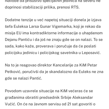
Navode da prisustvo specijalnih jedinica na severu ne
doprinosi stabilizaciji prilika, prenosi RTS.
Dodatne tenzije u već napetoj situaciji donela je izjava
šefa Euleksa Larsa Gunar Vigemarka, koji je rekao da
misija EU ima kontradiktorne informacije o uhapšenom
Dejanu Pantiću i da još ne znaju gde se on nalazi. To se
sada, kako kaže, proverava i poručuje da će poslati
policijsku jedinicu i policijskog savetnika u Leposavić.
Na to je reagovao direktor Kancelarije za KiM Petar
Petković, poručivši da je skandalozno da Euleks ne zna
gde se nalazi Pantić.
Povodom uzavrele situacije na KiM većeras će se
građanima obratiti predsednik Srbije Aleksandar
Vučić. On će na Javnom servisu od 21 sat govoriti o