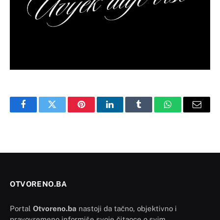
Facebook
Twitter
Pinterest
LinkedIn
Tumblr
WhatsApp
Email
OTVORENO.BA
Portal
Otvoreno.ba
nastoji da tačno, objektivno i
pravovremeno informiše svoje čitaoce o svim