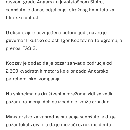
ruskom gradu Angarsk u jugoistočnom Sibiru,
saopštilo je danas odjeljenje Istražnog komiteta za
Irkutsku oblast.
U eksoloziji je povrijeđeno petoro ljudi, naveo je
guverner Irkutske oblasti Igor Kobzev na Telegramu, a
prenosi TAS S.
Kobzev je dodao da je požar zahvatio područje od
2.500 kvadratnih metara koje pripada Angarskoj
petrohemijskoj kompaniji.
Na snimcima na društvenim mrežama vidi se veliki
požar u rafineriji, dok se iznad nje izdiže crni dim.
Ministarstvo za vanredne situacije saopštilo je da je
požar lokalizovan, a da je mogući uzrok incidenta