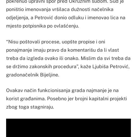
pokrenuo upravni spor pred Okružnim sudom. Sud je
poništio imenovanja vršilaca dužnosti načelnika
odjeljenja, a Petrović donio odluku i imenovao lica na
mjesto potpisnika po ovlašćenju.
“Nisu poštovali procese, uopšte propise i oni
ponajmanje imaju pravo da komentarišu da li vlast
treba da izgleda ovako ili onako. Mislim da svi treba da
se držimo zakonskih procedura”, kaže Ljubiša Petrović,
gradonačelnik Bijeljine.
Ovakav način funkcionisanja grada najmanje je na
korist građanima. Posebno jer brojni kapitalni projekti
zbog toga stagniraju.