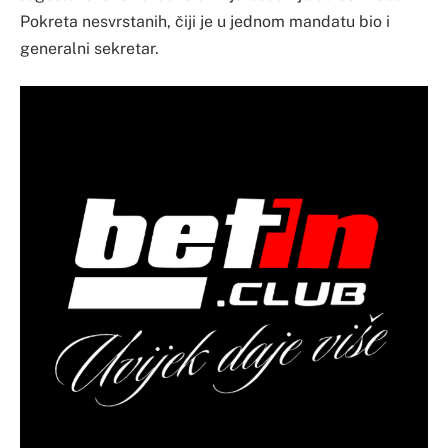
Pokreta nesvrstanih, čiji je u jednom mandatu bio i
generalni sekretar.