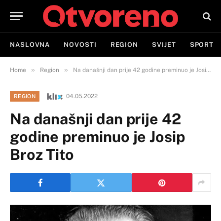
NASLOVNA
NOVOSTI
REGION
SVIJET
SPORT
»
»
Home
Region
Na današnji dan prije 42 godine preminuo je Josip Broz Tito
04.05.2022
REGION
Na današnji dan prije 42
godine preminuo je Josip
Broz Tito