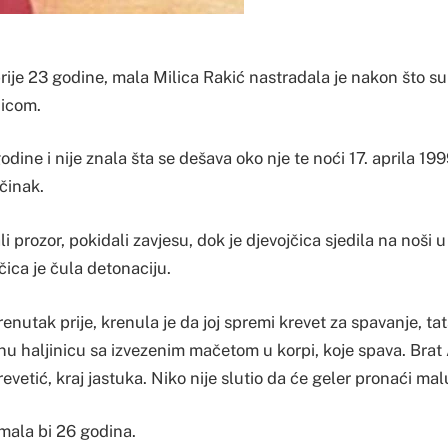
rije 23 godine, mala Milica Rakić nastradala je nakon što
nicom.
godine i nije znala šta se dešava oko nje te noći 17. aprila 19
očinak.
li prozor, pokidali zavjesu, dok je djevojčica sjedila na noši 
ica je čula detonaciju.
renutak prije, krenula je da joj spremi krevet za spavanje, t
enu haljinicu sa izvezenim mačetom u korpi, koje spava. Brat
revetić, kraj jastuka. Niko nije slutio da će geler pronaći mal
imala bi 26 godina.