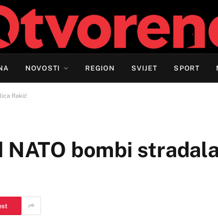
NA
NOVOSTI
REGION
SVIJET
SPORT
lica Rakić
d NATO bombi stradala
est