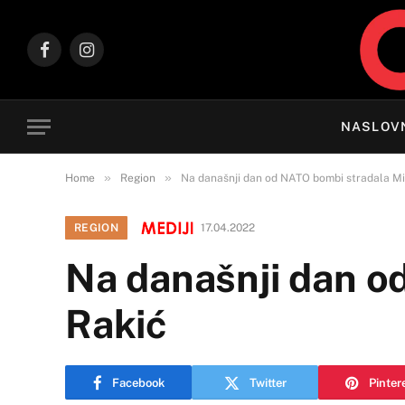
Facebook
Instagram
NASLOV
»
»
Home
Region
Na današnji dan od NATO bombi stradala Mi
REGION
17.04.2022
Na današnji dan o
Rakić
Facebook
Twitter
Pinter