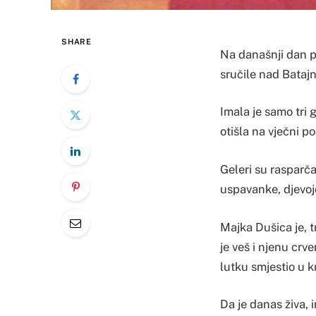
SHARE
Na današnji dan p
sručile nad Bataj
Imala je samo tri 
otišla na vječni p
Geleri su rasparča
uspavanke, djevojč
Majka Dušica je, t
je veš i njenu crv
lutku smjestio u k
Da je danas živa, 