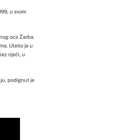
1999, u svom
jenog oca Žarka.
ma. Uletio je u
ez riječi, u
ju, podignut je