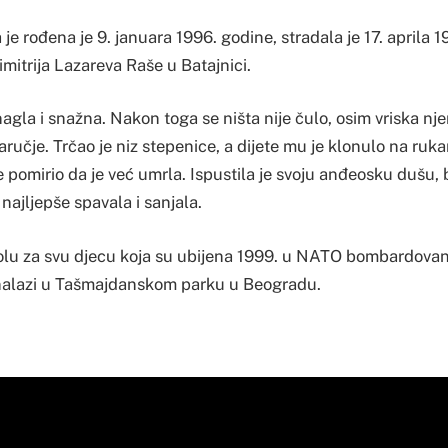
 je rođena je 9. januara 1996. godine, stradala je 17. aprila 
Dimitrija Lazareva Raše u Batajnici.
 nagla i snažna. Nakon toga se ništa nije čulo, osim vriska n
aručje. Trčao je niz stepenice, a dijete mu je klonulo na ruka
se pomirio da je već umrla. Ispustila je svoju anđeosku dušu, b
najljepše spavala i sanjala.
bolu za svu djecu koja su ubijena 1999. u NATO bombardovan
 nalazi u Tašmajdanskom parku u Beogradu.