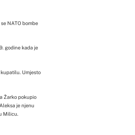
 su se NATO bombe
99. godine kada je
u kupatilu. Umjesto
ata Žarko pokupio
 Aleksa je njenu
u Milicu.