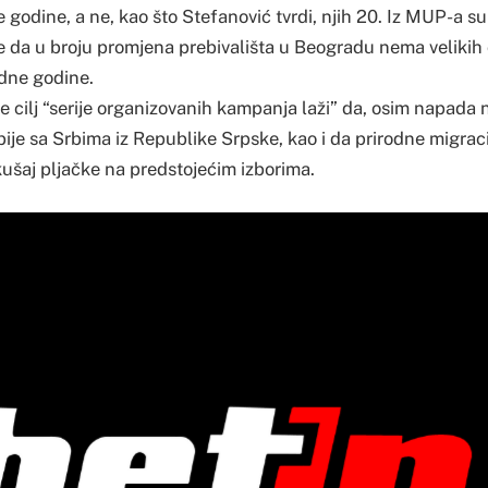
ve godine, a ne, kao što Stefanović tvrdi, njih 20. Iz MUP-a su
je da u broju promjena prebivališta u Beogradu nema velikih
dne godine.
 je cilj “serije organizovanih kampanja laži” da, osim napada
ije sa Srbima iz Republike Srpske, kao i da prirodne migrac
ušaj pljačke na predstojećim izborima.