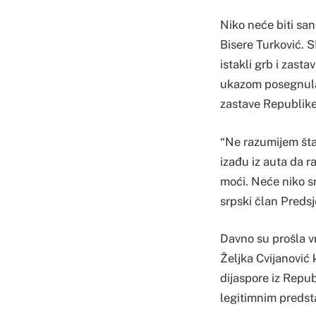
Niko neće biti san
Bisere Turković. 
istakli grb i zast
ukazom posegnula 
zastave Republike
“Ne razumijem šta
izađu iz auta da r
moći. Neće niko sn
srpski član Predsj
Davno su prošla v
Željka Cvijanović
dijaspore iz Repub
legitimnim predsta