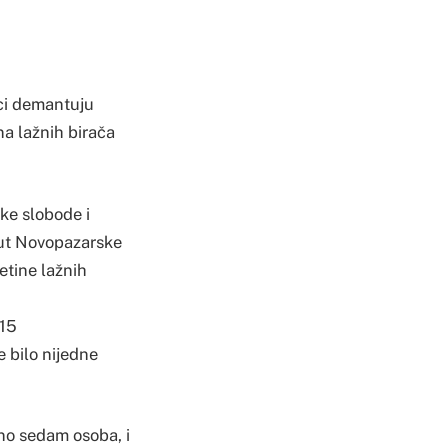
aci demantuju
na lažnih birača
ke slobode i
put Novopazarske
setine lažnih
 15
e bilo nijedne
pno sedam osoba, i