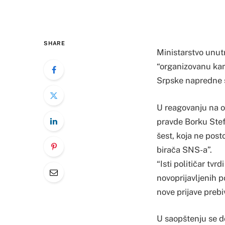
SHARE
Ministarstvo unutr
“organizovanu kamp
Srpske napredne 
U reagovanju na o
pravde Borku Stef
šest, koja ne posto
birača SNS-a”.
“Isti političar t
novoprijavljenih p
nove prijave prebiv
U saopštenju se d