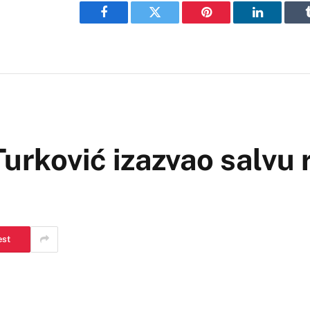
Facebook
Twitter
Pinterest
LinkedIn
urković izazvao salvu r
est