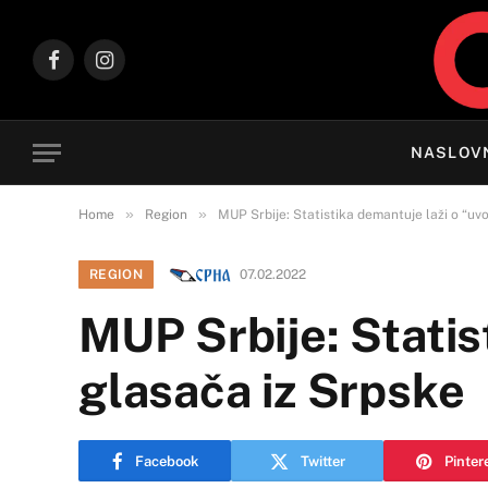
Facebook
Instagram
NASLOV
»
»
Home
Region
MUP Srbije: Statistika demantuje laži o “uv
REGION
07.02.2022
MUP Srbije: Statis
glasača iz Srpske
Facebook
Twitter
Pinter