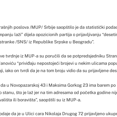
ašnjih poslova /MUP/ Srbije saopštilo je da statistički pod
anju laži” dijela opozicionih partija o prijavljivanju “deseti
stranke /SNS/ iz Republike Srpske u Beogradu”.
ve tvrdnje iz MUP-a su poručili da se potpredsjedniku Stran
anoviću “priviđaju nepostojeći brojevi u nekim ulicama po
ji, iako on tvrdi da je na tom broju vidio da su prijavljene de
vrdi da u Novopazarskoj 43 i Maksima Gorkog 23 ima barem po
o stanu, što je laž jer na tim adresama od početka godine nij
ališta ili boravišta”, saopštili su iz MUP-a.
odaje da je u Ulici cara Nikolaja Drugog 72 prijavljeno uku