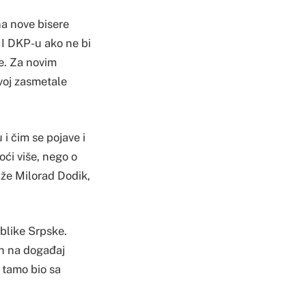
na nove bisere
 I DKP-u ako ne bi
ve. Za novim
voj zasmetale
i čim se pojave i
oći više, nego o
aže Milorad Dodik,
blike Srpske.
an na događaj
e tamo bio sa