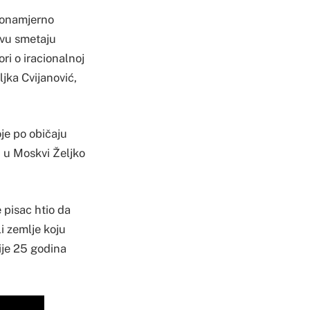
lonamjerno
jevu smetaju
ri o iracionalnoj
jka Cvijanović,
je po običaju
H u Moskvi Željko
 pisac htio da
i zemlje koju
ije 25 godina