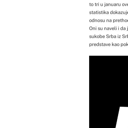
to tri u januaru o
statistika dokazu
odnosu na pretho
Oni su naveli i da
sukobe Srba iz Srb
predstave kao pok