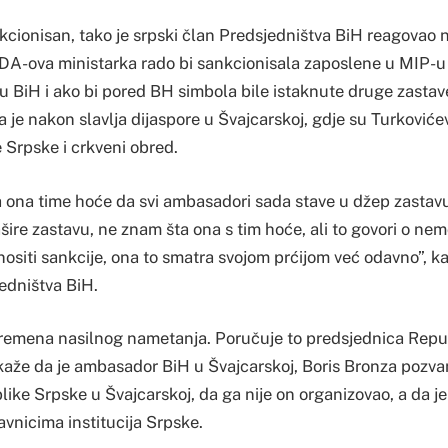
kcionisan, tako je srpski član Predsjedništva BiH reagovao 
SDA-ova ministarka rado bi sankcionisala zaposlene u MIP-u
avu BiH i ako bi pored BH simbola bile istaknute druge zasta
je nakon slavlja dijaspore u Švajcarskoj, gdje su Turkoviće
 Srpske i crkveni obred.
 ona time hoće da svi ambasadori sada stave u džep zastavu 
ašire zastavu, ne znam šta ona s tim hoće, ali to govori o nem
ositi sankcije, ona to smatra svojom prćijom već odavno”, k
edništva BiH.
remena nasilnog nametanja. Poručuje to predsjednica Repu
 kaže da je ambasador BiH u Švajcarskoj, Boris Bronza pozv
like Srpske u Švajcarskoj, da ga nije on organizovao, a da j
vnicima institucija Srpske.