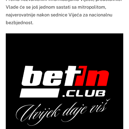
Vlade će se još jednom sastati sa mitropolitom,
najverovatnije nakon sednice Vijeća za nacionalnu
bezbjednost.