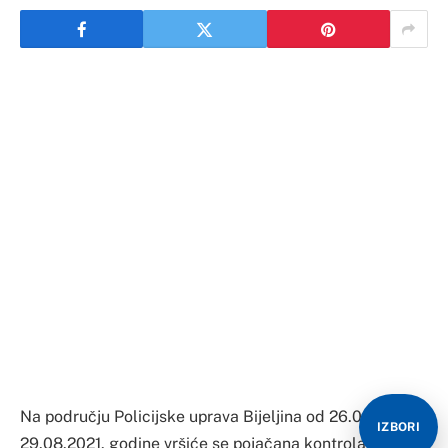
Na području Policijske uprava Bijeljina od 26.08. do
29.08.2021. godine vršiće se pojačana kontrola
saobraćaja usmjerena na kontrolu vozača pod
dejstvom alkohola, opijata ili psihoativnih supstanci i
kontrolu vozača „dvotočkaša“.
IZBORI