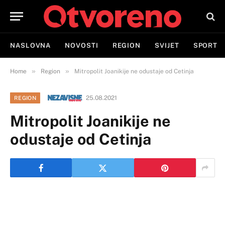
NASLOVNA
NOVOSTI
REGION
SVIJET
SPORT
»
»
Home
Region
Mitropolit Joanikije ne odustaje od Cetinja
25.08.2021
REGION
Mitropolit Joanikije ne
odustaje od Cetinja