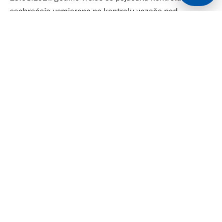
Facebook
Twitter
Pinterest
LinkedIn
Tumblr
WhatsApp
Email