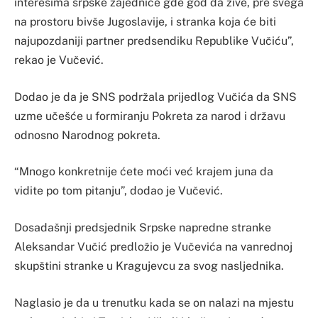
interesima srpske zajednice gde god da žive, pre svega
na prostoru bivše Jugoslavije, i stranka koja će biti
najupozdaniji partner predsendiku Republike Vučiću”,
rekao je Vučević.
Dodao je da je SNS podržala prijedlog Vučića da SNS
uzme učešće u formiranju Pokreta za narod i državu
odnosno Narodnog pokreta.
“Mnogo konkretnije ćete moći već krajem juna da
vidite po tom pitanju”, dodao je Vučević.
Dosadašnji predsjednik Srpske napredne stranke
Aleksandar Vučić predložio je Vučevića na vanrednoj
skupštini stranke u Kragujevcu za svog nasljednika.
Naglasio je da u trenutku kada se on nalazi na mjestu