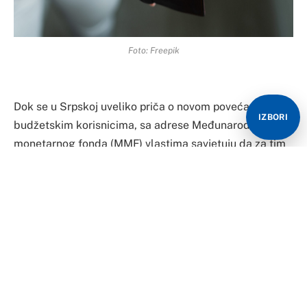
Foto: Freepik
Dok se u Srpskoj uveliko priča o novom povećanju plata
IZBORI
budžetskim korisnicima, sa adrese Međunarodnog
monetarnog fonda (MMF) vlastima savjetuju da za tim
ne posežu, ali i da, ako se inflatorni pritisci nastave,
razmotre vraćanje nedavno povećanih primanja na
prethodni nivo.
U Srpskoj je formirana radna grupa za praćenje
sporazuma koji su predstavnici više sindikata potpisali
sa Vladom RS još polovinom prošle godine. Na osnovu
toga sporazuma definisano je da će nakon prvog