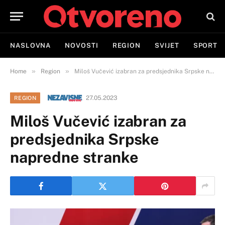
NASLOVNA
NOVOSTI
REGION
SVIJET
SPORT
»
»
Home
Region
Miloš Vučević izabran za predsjednika Srpske napredne stranke
27.05.2023
REGION
Miloš Vučević izabran za
predsjednika Srpske
napredne stranke