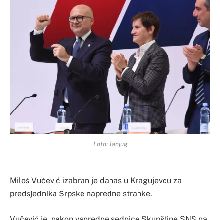
Foto: Tanjug
Miloš Vučević izabran je danas u Kragujevcu za
predsjednika Srpske napredne stranke.
Vučević je, nakon vanredne sednice Skupštine SNS na