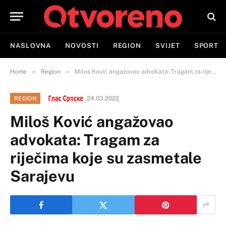
NASLOVNA
NOVOSTI
REGION
SVIJET
SPORT
»
»
Home
Region
Miloš Ković angažovao advokata: Tragam za riječima koje su zasmetale Sarajevu
24.03.2022
REGION
Miloš Ković angažovao
advokata: Tragam za
riječima koje su zasmetale
Sarajevu