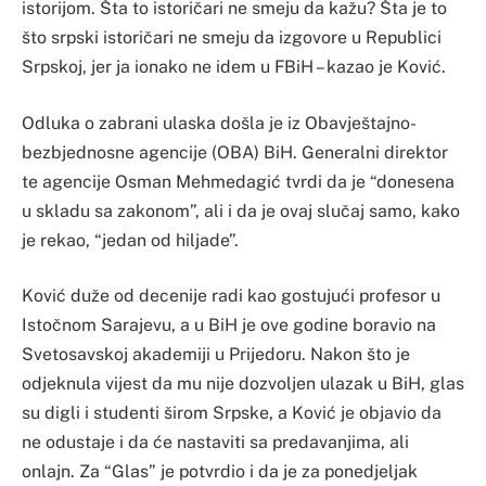
istorijom. Šta to istoričari ne smeju da kažu? Šta je to
što srpski istoričari ne smeju da izgovore u Republici
Srpskoj, jer ja ionako ne idem u FBiH – kazao je Ković.
Odluka o zabrani ulaska došla je iz Obavještajno-
bezbjednosne agencije (OBA) BiH. Generalni direktor
te agencije Osman Mehmedagić tvrdi da je “donesena
u skladu sa zakonom”, ali i da je ovaj slučaj samo, kako
je rekao, “jedan od hiljade”.
Ković duže od decenije radi kao gostujući profesor u
Istočnom Sarajevu, a u BiH je ove godine boravio na
Svetosavskoj akademiji u Prijedoru. Nakon što je
odjeknula vijest da mu nije dozvoljen ulazak u BiH, glas
su digli i studenti širom Srpske, a Ković je objavio da
ne odustaje i da će nastaviti sa predavanjima, ali
onlajn. Za “Glas” je potvrdio i da je za ponedjeljak