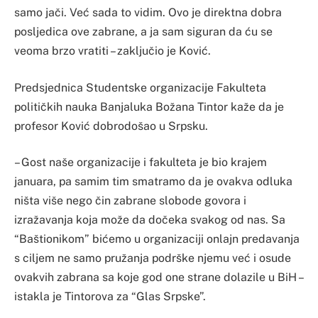
samo jači. Već sada to vidim. Ovo je direktna dobra
posljedica ove zabrane, a ja sam siguran da ću se
veoma brzo vratiti – zaključio je Ković.
Predsjednica Studentske organizacije Fakulteta
političkih nauka Banjaluka Božana Tintor kaže da je
profesor Ković dobrodošao u Srpsku.
– Gost naše organizacije i fakulteta je bio krajem
januara, pa samim tim smatramo da je ovakva odluka
ništa više nego čin zabrane slobode govora i
izražavanja koja može da dočeka svakog od nas. Sa
“Baštionikom” bićemo u organizaciji onlajn predavanja
s ciljem ne samo pružanja podrške njemu već i osude
ovakvih zabrana sa koje god one strane dolazile u BiH –
istakla je Tintorova za “Glas Srpske”.