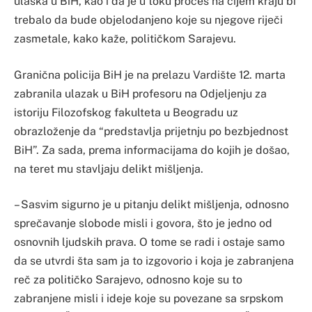
ulaska u BiH, kao i da je u toku proces na čijem kraju bi
trebalo da bude objelodanjeno koje su njegove riječi
zasmetale, kako kaže, političkom Sarajevu.
Granična policija BiH je na prelazu Vardište 12. marta
zabranila ulazak u BiH profesoru na Odjeljenju za
istoriju Filozofskog fakulteta u Beogradu uz
obrazloženje da “predstavlja prijetnju po bezbjednost
BiH”. Za sada, prema informacijama do kojih je došao,
na teret mu stavljaju delikt mišljenja.
– Sasvim sigurno je u pitanju delikt mišljenja, odnosno
sprečavanje slobode misli i govora, što je jedno od
osnovnih ljudskih prava. O tome se radi i ostaje samo
da se utvrdi šta sam ja to izgovorio i koja je zabranjena
reč za političko Sarajevo, odnosno koje su to
zabranjene misli i ideje koje su povezane sa srpskom