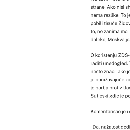
strane. Ako nisi s
nema razlike. To je
pobili tisuće Žido
to, ne zanima me. 
daleko, Moskva još
O korištenju ZDS-
raditi unedogled.
nešto znači, ako 
je ponižavajuće za 
je borba protiv tl
Sutjeski gdje je p
Komentarisao je i
“Da, nažalost dodi