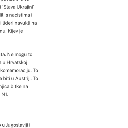
 ‘Slava Ukrajini’
li s nacistima i
 lideri navukli na
u. Kijev je
ata. Ne mogu to
a u Hrvatskoj
a komemoraciju. To
biti u Austriji. To
njica bitke na
 N1.
u Jugoslaviji i