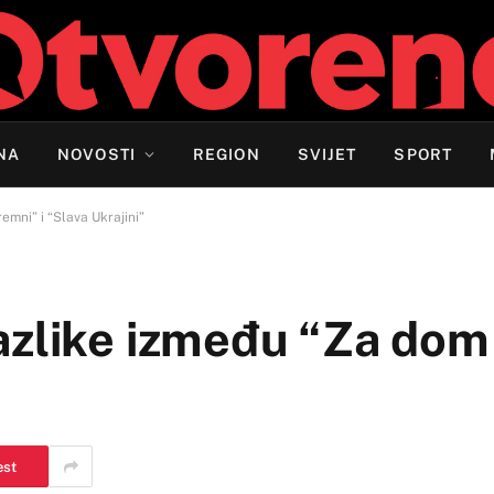
NA
NOVOSTI
REGION
SVIJET
SPORT
mni” i “Slava Ukrajini”
azlike između “Za dom
est