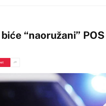
j biće “naoružani” POS
est