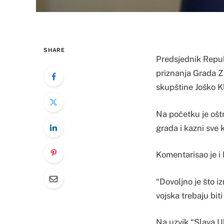
SHARE
Predsjednik Repub
priznanja Grada Z
skupštine Joško K
Na početku je ošt
grada i kazni sve k
Komentarisao je i
“Dovoljno je što i
vojska trebaju bit
Na uzvik “Slava U