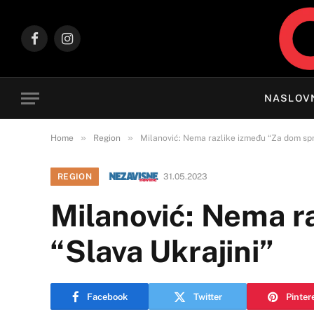
Facebook
Instagram
NASLOV
»
»
Home
Region
Milanović: Nema razlike između “Za dom spre
REGION
31.05.2023
Milanović: Nema r
“Slava Ukrajini”
Facebook
Twitter
Pinter