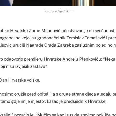
Foto: predsjednik.hr
like Hrvatske Zoran Milanović učestvovao je na svečanosti 
agreba, na kojoj su gradonačelnik Tomislav Tomašević i pr
lisović uručili Nagrade Grada Zagreba zaslužnim pojedincima
ro odgovorio premijeru Hrvatske Andreju Plenkoviću: “Neka
oji nisu izvjesili zastavu”.
 Dan Hrvatske vojske.
znosimo oružje pred obitelji, a s druge strane djeca gledaju o
i tamo gdje im je mjesto”, kazao je predsjednik Hrvatske.
krajini” poručio je: “Mučim se kao Isus da stavimo pokliče 