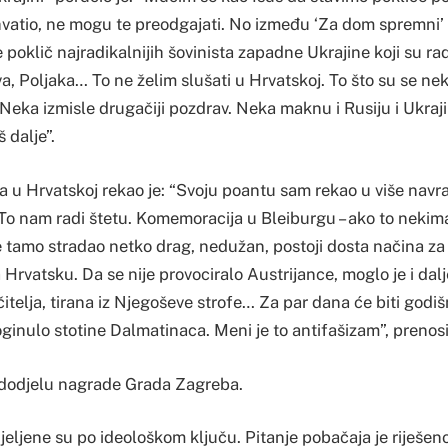
hvatio, ne mogu te preodgajati. No između ‘Za dom spremni’ i
 poklič najradikalnijih šovinista zapadne Ukrajine koji su radi
va, Poljaka… To ne želim slušati u Hrvatskoj. To što su se neki
Neka izmisle drugačiji pozdrav. Neka maknu i Rusiju i Ukrajin
 dalje”.
a u Hrvatskoj rekao je: “Svoju poantu sam rekao u više navr
 To nam radi štetu. Komemoracija u Bleiburgu – ako to nekim
je tamo stradao netko drag, nedužan, postoji dosta načina z
Hrvatsku. Da se nije provociralo Austrijance, moglo je i dalje 
ačitelja, tirana iz Njegoševe strofe… Za par dana će biti godiš
oginulo stotine Dalmatinaca. Meni je to antifašizam”, prenosi
 dodjelu nagrade Grada Zagreba.
jeljene su po ideološkom ključu. Pitanje pobačaja je riješeno 