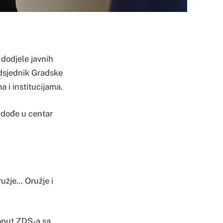
dodjele javnih
edsjednik Gradske
 i institucijama.
 dođe u centar
ružje… Oružje i
poput ZDS-a sa