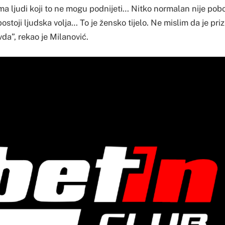
Ima ljudi koji to ne mogu podnijeti… Nitko normalan nije pobo
postoji ljudska volja… To je žensko tijelo. Ne mislim da je priz
da”, rekao je Milanović.