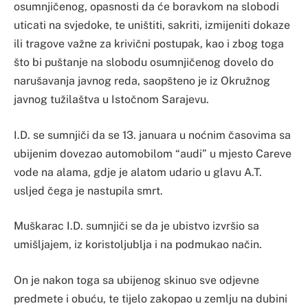
osumnjičenog, opasnosti da će boravkom na slobodi
uticati na svjedoke, te uništiti, sakriti, izmijeniti dokaze
ili tragove važne za krivični postupak, kao i zbog toga
što bi puštanje na slobodu osumnjičenog dovelo do
narušavanja javnog reda, saopšteno je iz Okružnog
javnog tužilaštva u Istočnom Sarajevu.
I.D. se sumnjiči da se 13. januara u noćnim časovima sa
ubijenim dovezao automobilom “audi” u mjesto Careve
vode na alama, gdje je alatom udario u glavu A.T.
usljed čega je nastupila smrt.
Muškarac I.D. sumnjiči se da je ubistvo izvršio sa
umišljajem, iz koristoljublja i na podmukao način.
On je nakon toga sa ubijenog skinuo sve odjevne
predmete i obuću, te tijelo zakopao u zemlju na dubini