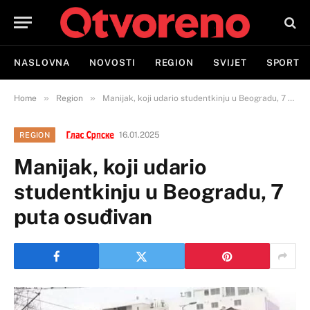
NASLOVNA
NOVOSTI
REGION
SVIJET
SPORT
»
»
Home
Region
Manijak, koji udario studentkinju u Beogradu, 7 puta osuđivan
16.01.2025
REGION
Manijak, koji udario
studentkinju u Beogradu, 7
puta osuđivan