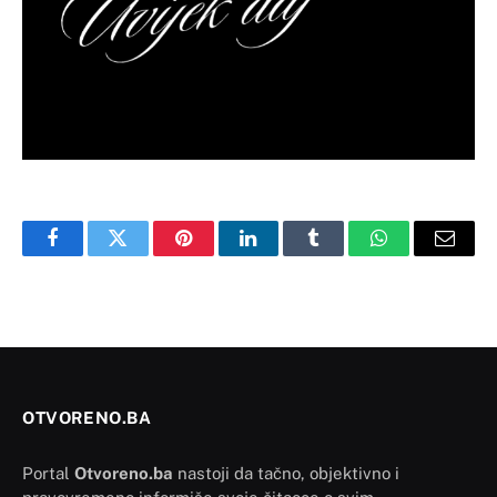
Facebook
Twitter
Pinterest
LinkedIn
Tumblr
WhatsApp
Email
OTVORENO.BA
Portal
Otvoreno.ba
nastoji da tačno, objektivno i