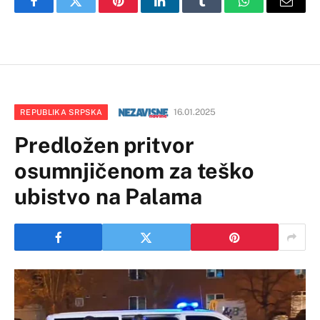
Facebook
Twitter
Pinterest
LinkedIn
Tumblr
WhatsApp
Email
16.01.2025
REPUBLIKA SRPSKA
Predložen pritvor
osumnjičenom za teško
ubistvo na Palama