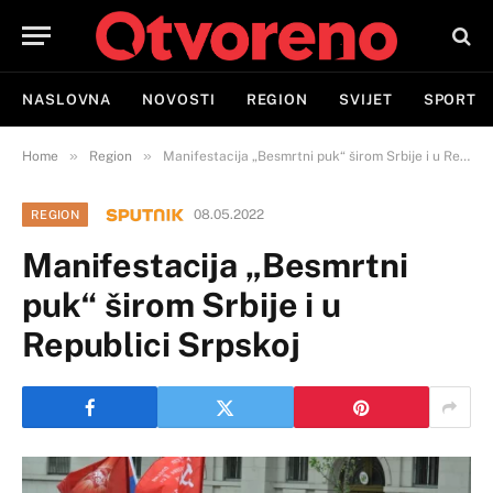
NASLOVNA
NOVOSTI
REGION
SVIJET
SPORT
»
»
Home
Region
Manifestacija „Besmrtni puk“ širom Srbije i u Republici Srpskoj
08.05.2022
REGION
Manifestacija „Besmrtni
puk“ širom Srbije i u
Republici Srpskoj