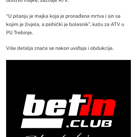
ubistvo majke, saznaje ATV.
“U pitanju je majka koja je pronađena mrtva i sin sa
kojim je živjela, a psihički je bolesnik”, kažu za ATV u
PU Trebinje.
Više detalja znaće se nakon uviđaja i obdukcije.