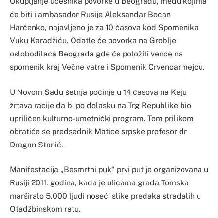
Okupljanje učesnika povorke u Beogradu, među kojima
će biti i ambasador Rusije Aleksandar Bocan
Harčenko, najavljeno je za 10 časova kod Spomenika
Vuku Karadžiću. Odatle će povorka na Groblje
oslobodilaca Beograda gde će položiti vence na
spomenik kraj Večne vatre i Spomenik Crvenoarmejcu.
U Novom Sadu šetnja počinje u 14 časova na Keju
žrtava racije da bi po dolasku na Trg Republike bio
upriličen kulturno-umetnički program. Tom prilikom
obratiće se predsednik Matice srpske profesor dr
Dragan Stanić.
Manifestacija „Besmrtni puk“ prvi put je organizovana u
Rusiji 2011. godina, kada je ulicama grada Tomska
marširalo 5.000 ljudi noseći slike predaka stradalih u
Otadžbinskom ratu.