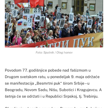
Foto: Sputnik / Oleg Ivanov
Povodom 77. godišnjice pobede nad fašizmom u
Drugom svetskom ratu, u ponedeljak 9. maja održaće
se manifestacija „Besmrtni puk“ širom Srbije – u
Beogradu, Novom Sadu, Nišu, Subotici i Kragujevcu. A
šetnja će se održati i u Republici Srpskoj, tj. Trebinju.