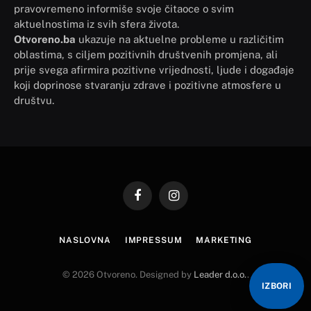
pravovremeno informiše svoje čitaoce o svim
aktuelnostima iz svih sfera života.
Otvoreno.ba
ukazuje na aktuelne probleme u različitim
oblastima, s ciljem pozitivnih društvenih promjena, ali
prije svega afirmira pozitivne vrijednosti, ljude i događaje
koji doprinose stvaranju zdrave i pozitivne atmosfere u
društvu.
Facebook
Instagram
NASLOVNA
IMPRESSUM
MARKETING
© 2026 Otvoreno. Designed by
Leader d.o.o.
.
IZBORI