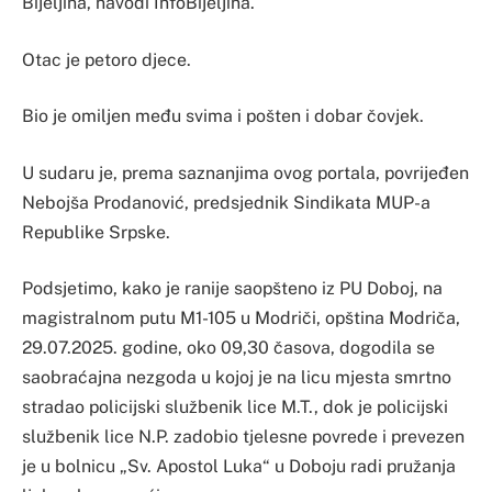
Bijeljina, navodi InfoBijeljina.
Otac je petoro djece.
Bio je omiljen među svima i pošten i dobar čovjek.
U sudaru je, prema saznanjima ovog portala, povrijeđen
Nebojša Prodanović, predsjednik Sindikata MUP-a
Republike Srpske.
Podsjetimo, kako je ranije saopšteno iz PU Doboj, na
magistralnom putu M1-105 u Modriči, opština Modriča,
29.07.2025. godine, oko 09,30 časova, dogodila se
saobraćajna nezgoda u kojoj je na licu mjesta smrtno
stradao policijski službenik lice M.T., dok je policijski
službenik lice N.P. zadobio tjelesne povrede i prevezen
je u bolnicu „Sv. Apostol Luka“ u Doboju radi pružanja