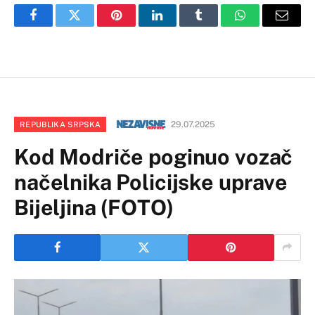
Facebook
Twitter
Pinterest
LinkedIn
Tumblr
WhatsApp
Email
29.07.2025
REPUBLIKA SRPSKA
Kod Modriče poginuo vozač
načelnika Policijske uprave
Bijeljina (FOTO)