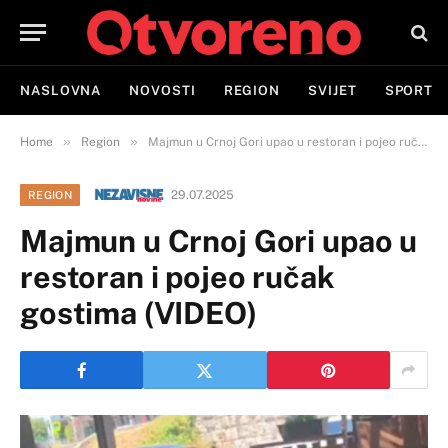
NASLOVNA
NOVOSTI
REGION
SVIJET
SPORT
»
»
Home
Region
Majmun u Crnoj Gori upao u restoran i pojeo ručak gostima (VIDEO)
29.07.2025
REGION
Majmun u Crnoj Gori upao u
restoran i pojeo ručak
gostima (VIDEO)