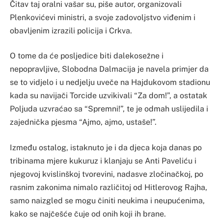
Čitav taj oralni vašar su, piše autor, organizovali
Plenkovićevi ministri, a svoje zadovoljstvo viđenim i
obavljenim izrazili policija i Crkva.
O tome da će posljedice biti dalekosežne i
nepopravljive, Slobodna Dalmacija je navela primjer da
se to vidjelo i u nedjelju uveče na Hajdukovom stadionu
kada su navijači Torcide uzvikivali “Za dom!”, a ostatak
Poljuda uzvraćao sa “Spremni!”, te je odmah uslijedila i
zajednička pjesma “Ajmo, ajmo, ustaše!”.
Između ostalog, istaknuto je i da djeca koja danas po
tribinama mjere kukuruz i klanjaju se Anti Paveliću i
njegovoj kvislinškoj tvorevini, nadasve zločinačkoj, po
rasnim zakonima nimalo različitoj od Hitlerovog Rajha,
samo naizgled se mogu činiti neukima i neupućenima,
kako se najčešće čuje od onih koji ih brane.