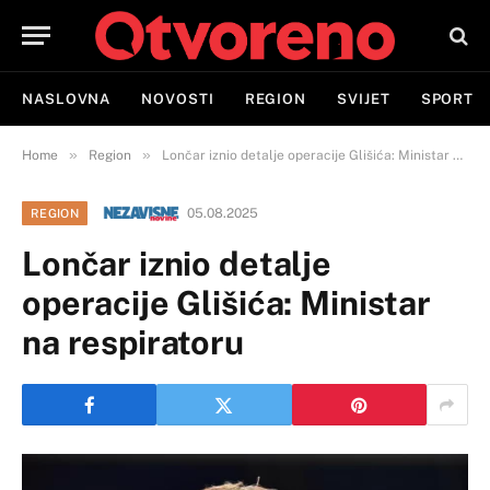
NASLOVNA
NOVOSTI
REGION
SVIJET
SPORT
»
»
Home
Region
Lončar iznio detalje operacije Glišića: Ministar na respiratoru
05.08.2025
REGION
Lončar iznio detalje
operacije Glišića: Ministar
na respiratoru