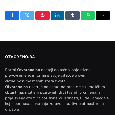
Facebook
Twitter
Pinterest
LinkedIn
Tumblr
WhatsApp
Email
OTVORENO.BA
Portal
Otvoreno.ba
nastoji da tačno, objektivno i
pravovremeno informiše svoje čitaoce o svim
aktuelnostima iz svih sfera života.
Otvoreno.ba
ukazuje na aktuelne probleme u različitim
oblastima, s ciljem pozitivnih društvenih promjena, ali
prije svega afirmira pozitivne vrijednosti, ljude i događaje
koji doprinose stvaranju zdrave i pozitivne atmosfere u
društvu.