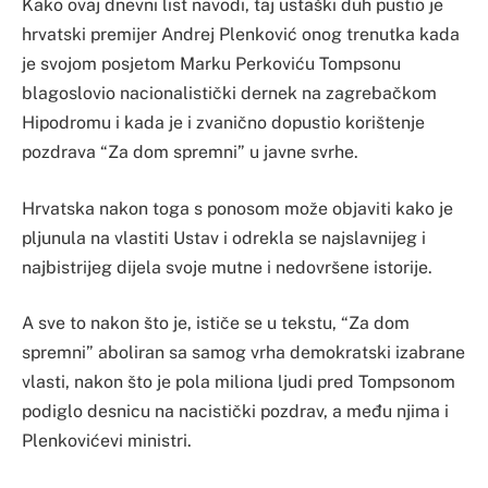
Kako ovaj dnevni list navodi, taj ustaški duh pustio je
hrvatski premijer Andrej Plenković onog trenutka kada
je svojom posjetom Marku Perkoviću Tompsonu
blagoslovio nacionalistički dernek na zagrebačkom
Hipodromu i kada je i zvanično dopustio korištenje
pozdrava “Za dom spremni” u javne svrhe.
Hrvatska nakon toga s ponosom može objaviti kako je
pljunula na vlastiti Ustav i odrekla se najslavnijeg i
najbistrijeg dijela svoje mutne i nedovršene istorije.
A sve to nakon što je, ističe se u tekstu, “Za dom
spremni” aboliran sa samog vrha demokratski izabrane
vlasti, nakon što je pola miliona ljudi pred Tompsonom
podiglo desnicu na nacistički pozdrav, a među njima i
Plenkovićevi ministri.