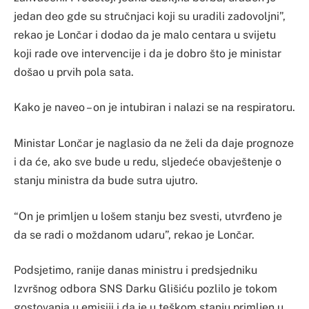
jedan deo gde su stručnjaci koji su uradili zadovoljni”,
rekao je Lončar i dodao da je malo centara u svijetu
koji rade ove intervencije i da je dobro što je ministar
došao u prvih pola sata.
Kako je naveo – on je intubiran i nalazi se na respiratoru.
Ministar Lončar je naglasio da ne želi da daje prognoze
i da će, ako sve bude u redu, sljedeće obavještenje o
stanju ministra da bude sutra ujutro.
“On je primljen u lošem stanju bez svesti, utvrđeno je
da se radi o moždanom udaru”, rekao je Lončar.
Podsjetimo, ranije danas ministru i predsjedniku
Izvršnog odbora SNS Darku Glišiću pozlilo je tokom
gostovanja u emisiji i da je u teškom stanju primljen u