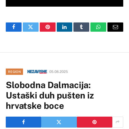
Facebook
Twitter
Pinterest
LinkedIn
Tumblr
WhatsApp
Email
05.08.2025
REGION
Slobodna Dalmacija:
Ustaški duh pušten iz
hrvatske boce