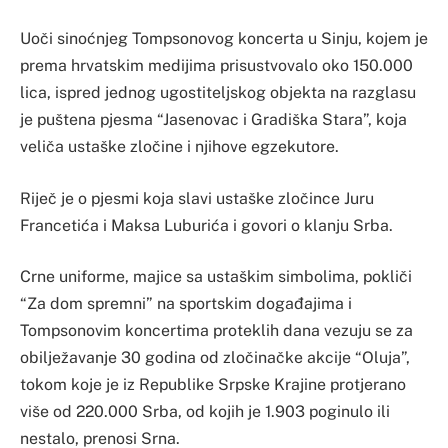
Uoči sinoćnjeg Tompsonovog koncerta u Sinju, kojem je
prema hrvatskim medijima prisustvovalo oko 150.000
lica, ispred jednog ugostiteljskog objekta na razglasu
je puštena pjesma “Jasenovac i Gradiška Stara”, koja
veliča ustaške zločine i njihove egzekutore.
Riječ je o pjesmi koja slavi ustaške zločince Juru
Francetića i Maksa Luburića i govori o klanju Srba.
Crne uniforme, majice sa ustaškim simbolima, pokliči
“Za dom spremni” na sportskim događajima i
Tompsonovim koncertima proteklih dana vezuju se za
obilježavanje 30 godina od zločinačke akcije “Oluja”,
tokom koje je iz Republike Srpske Krajine protjerano
više od 220.000 Srba, od kojih je 1.903 poginulo ili
nestalo, prenosi Srna.