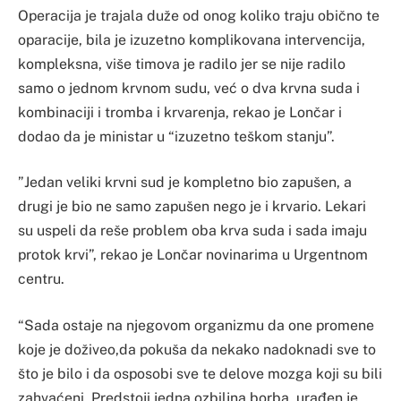
Operacija je trajala duže od onog koliko traju obično te
oparacije, bila je izuzetno komplikovana intervencija,
kompleksna, više timova je radilo jer se nije radilo
samo o jednom krvnom sudu, već o dva krvna suda i
kombinaciji i tromba i krvarenja, rekao je Lončar i
dodao da je ministar u “izuzetno teškom stanju”.
”Jedan veliki krvni sud je kompletno bio zapušen, a
drugi je bio ne samo zapušen nego je i krvario. Lekari
su uspeli da reše problem oba krva suda i sada imaju
protok krvi”, rekao je Lončar novinarima u Urgentnom
centru.
“Sada ostaje na njegovom organizmu da one promene
koje je doživeo,da pokuša da nekako nadoknadi sve to
što je bilo i da osposobi sve te delove mozga koji su bili
zahvaćeni. Predstoji jedna ozbiljna borba, urađen je