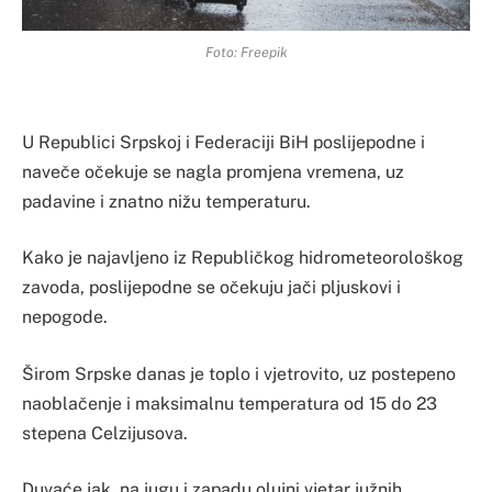
Foto: Freepik
​U Republici Srpskoj i Federaciji BiH poslijepodne i
naveče očekuje se nagla promjena vremena, uz
padavine i znatno nižu temperaturu.
Kako je najavljeno iz Republičkog hidrometeorološkog
zavoda, poslijepodne se očekuju jači pljuskovi i
nepogode.
Širom Srpske danas je toplo i vjetrovito, uz postepeno
naoblačenje i maksimalnu temperatura od 15 do 23
stepena Celzijusova.
Duvaće jak, na jugu i zapadu olujni vjetar južnih