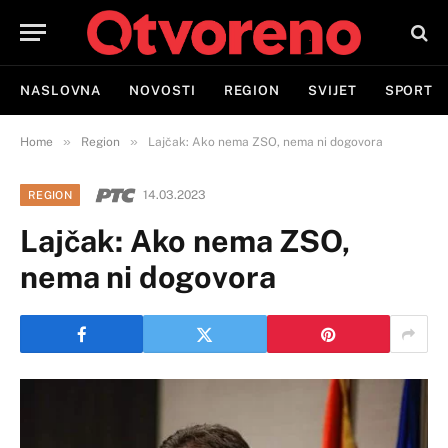
NASLOVNA
NOVOSTI
REGION
SVIJET
SPORT
»
»
Home
Region
Lajčak: Ako nema ZSO, nema ni dogovora
14.03.2023
REGION
Lajčak: Ako nema ZSO,
nema ni dogovora