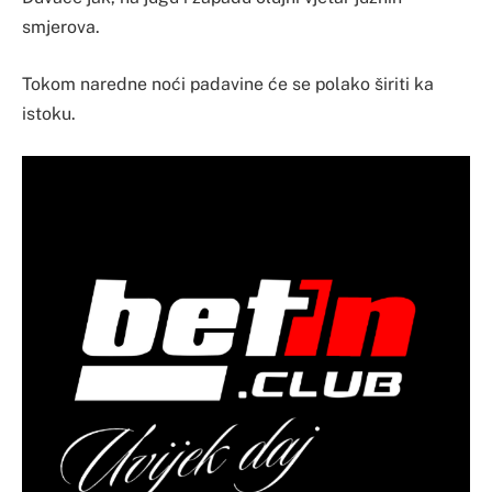
smjerova.
Tokom naredne noći padavine će se polako širiti ka
istoku.