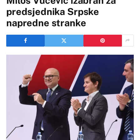
Miloš Vučević izabran za
predsjednika Srpske
napredne stranke