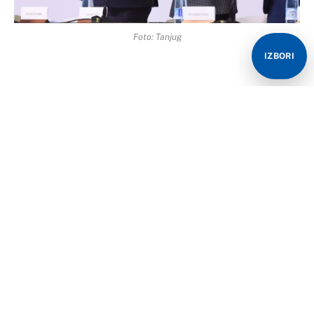
Foto: Tanjug
IZBORI
Miloš Vučević izabran je danas u Kragujevcu za
predsjednika Srpske napredne stranke.
Vučević je, nakon vanredne sednice Skupštine SNS na
kojoj je izabran na tu funkciju sa koje se povukao
Aleksandar Vučić, izjavio da se politika SNS neće
mijenjati i da će i dalje biti motor razvoja Srbije.
Zahvalio je dosadašnjem predsjedniku SNS na svemu,
kako je rekao, na 11 godina sjajnog vođenja stranke i
borbe prije svega za Srbiju i SNS kao motora razvoja
Srbije.