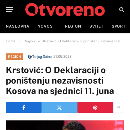
NASLOVNA
NOVOSTI
REGION
SVIJET
SPORT
»
»
Home
Region
Krstović: O Deklaraciji o poništenju nezavisnosti Kosova na sjednici 11. juna
27.05.2023
REGION
Krstović: O Deklaraciji o
poništenju nezavisnosti
Kosova na sjednici 11. juna