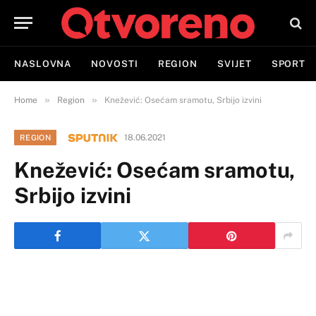
NASLOVNA
NOVOSTI
REGION
SVIJET
SPORT
»
»
Home
Region
Knežević: Osećam sramotu, Srbijo izvini
18.06.2021
REGION
Knežević: Osećam sramotu,
Srbijo izvini