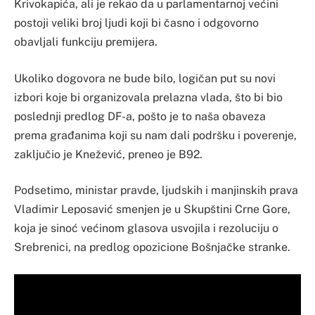
Krivokapića, ali je rekao da u parlamentarnoj većini
postoji veliki broj ljudi koji bi časno i odgovorno
obavljali funkciju premijera.
Ukoliko dogovora ne bude bilo, logičan put su novi
izbori koje bi organizovala prelazna vlada, što bi bio
poslednji predlog DF-a, pošto je to naša obaveza
prema građanima koji su nam dali podršku i poverenje,
zaključio je Knežević, preneo je B92.
Podsetimo, ministar pravde, ljudskih i manjinskih prava
Vladimir Leposavić smenjen je u Skupštini Crne Gore,
koja je sinoć većinom glasova usvojila i rezoluciju o
Srebrenici, na predlog opozicione Bošnjačke stranke.