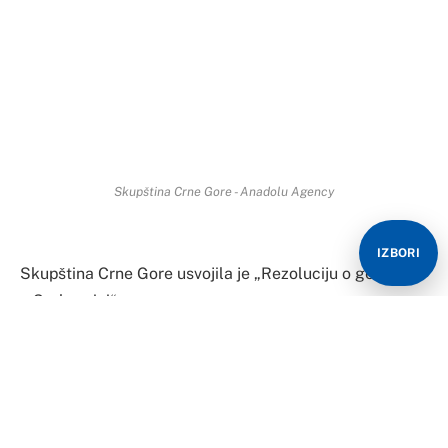
Skupština Crne Gore - Anadolu Agency
IZBORI
Skupština Crne Gore usvojila je „Rezoluciju o genocidu
u Srebrenici“.
U rezoluciji, za koju je glasalo 55 poslanika dok je
protiv bilo 19, a uzdržanih sedam, navodi se da:
„Skupština Crne Gore: