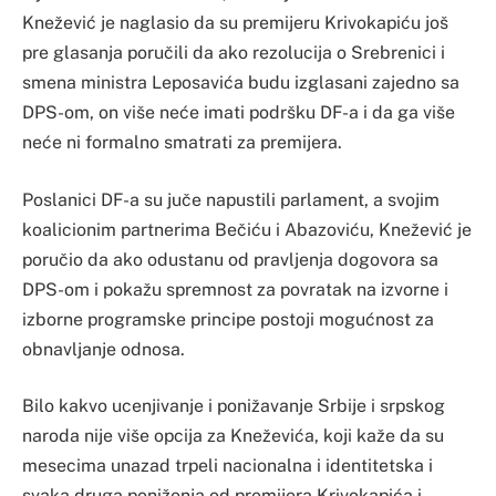
Knežević je naglasio da su premijeru Krivokapiću još
pre glasanja poručili da ako rezolucija o Srebrenici i
smena ministra Leposavića budu izglasani zajedno sa
DPS-om, on više neće imati podršku DF-a i da ga više
neće ni formalno smatrati za premijera.
Poslanici DF-a su juče napustili parlament, a svojim
koalicionim partnerima Bečiću i Abazoviću, Knežević je
poručio da ako odustanu od pravljenja dogovora sa
DPS-om i pokažu spremnost za povratak na izvorne i
izborne programske principe postoji mogućnost za
obnavljanje odnosa.
Bilo kakvo ucenjivanje i ponižavanje Srbije i srpskog
naroda nije više opcija za Kneževića, koji kaže da su
mesecima unazad trpeli nacionalna i identitetska i
svaka druga poniženja od premijera Krivokapića i