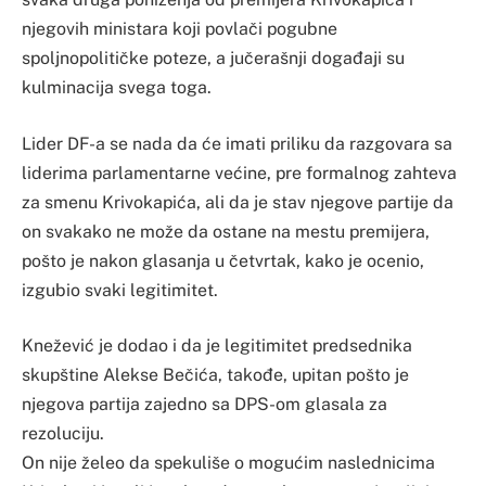
njegovih ministara koji povlači pogubne
spoljnopolitičke poteze, a jučerašnji događaji su
kulminacija svega toga.
Lider DF-a se nada da će imati priliku da razgovara sa
liderima parlamentarne većine, pre formalnog zahteva
za smenu Krivokapića, ali da je stav njegove partije da
on svakako ne može da ostane na mestu premijera,
pošto je nakon glasanja u četvrtak, kako je ocenio,
izgubio svaki legitimitet.
Knežević je dodao i da je legitimitet predsednika
skupštine Alekse Bečića, takođe, upitan pošto je
njegova partija zajedno sa DPS-om glasala za
rezoluciju.
On nije želeo da spekuliše o mogućim naslednicima