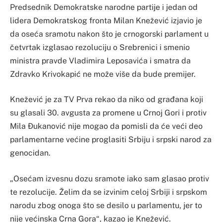
Predsednik Demokratske narodne partije i jedan od
lidera Demokratskog fronta Milan Knežević izjavio je
da oseća sramotu nakon što je crnogorski parlament u
četvrtak izglasao rezoluciju o Srebrenici i smenio
ministra pravde Vladimira Leposavića i smatra da
Zdravko Krivokapić ne može više da bude premijer.
Knežević je za TV Prva rekao da niko od građana koji
su glasali 30. avgusta za promene u Crnoj Gori i protiv
Mila Đukanović nije mogao da pomisli da će veći deo
parlamentarne većine proglasiti Srbiju i srpski narod za
genocidan.
„Osećam izvesnu dozu sramote iako sam glasao protiv
te rezolucije. Želim da se izvinim celoj Srbiji i srpskom
narodu zbog onoga što se desilo u parlamentu, jer to
nije većinska Crna Gora“, kazao je Knežević.