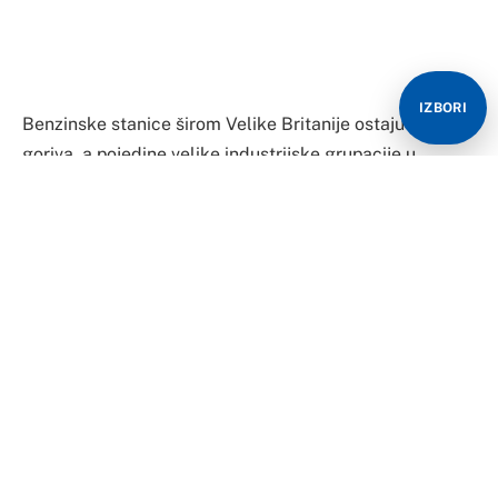
IZBORI
Benzinske stanice širom Velike Britanije ostaju bez
goriva, a pojedine velike industrijske grupacije u
engleskim gradovima javljaju da je 50 do 90 posto
pumpi „presušilo“, saopštilo je danas Udruženje
trgovaca motornim gorivima.
Akutni nedostatak vozača kamiona u Velikoj Britaniji
naveo je stanovnike u nekim engleskim gradovima na
paničnu kupovinu goriva, i doveo do stvaranja
kilometarskih kolona automobila na benzinskim
pumpama, od kojih su mnoge ostale bez benzina i
dizela ili su jednostavno zatvorene, prenosi Rojters.