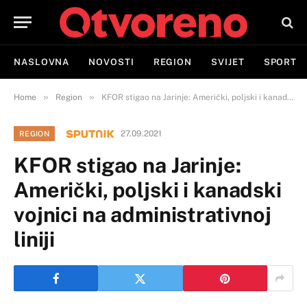
NASLOVNA
NOVOSTI
REGION
SVIJET
SPORT
»
»
Home
Region
KFOR stigao na Jarinje: Američki, poljski i kanadski vojnici na administrativnoj liniji
27.09.2021
REGION
KFOR stigao na Jarinje:
Američki, poljski i kanadski
vojnici na administrativnoj
liniji