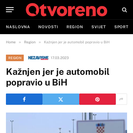
NASLOVNA
NOVOSTI
REGION
SVIJET
SPORT
»
»
Home
Region
Kažnjen jer je automobil popravio u BiH
17.03.2023
REGION
Kažnjen jer je automobil
popravio u BiH