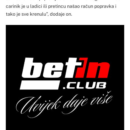
carinik je u ladici ili pretincu našao račun popravka i
tako je sve krenulu”, dodaje on.