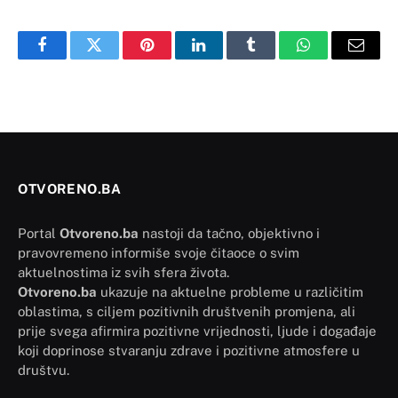
Facebook
Twitter
Pinterest
LinkedIn
Tumblr
WhatsApp
Email
OTVORENO.BA
Portal
Otvoreno.ba
nastoji da tačno, objektivno i
pravovremeno informiše svoje čitaoce o svim
aktuelnostima iz svih sfera života.
Otvoreno.ba
ukazuje na aktuelne probleme u različitim
oblastima, s ciljem pozitivnih društvenih promjena, ali
prije svega afirmira pozitivne vrijednosti, ljude i događaje
koji doprinose stvaranju zdrave i pozitivne atmosfere u
društvu.