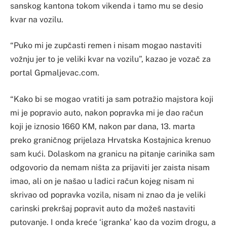
sanskog kantona tokom vikenda i tamo mu se desio
kvar na vozilu.
“Puko mi je zupčasti remen i nisam mogao nastaviti
vožnju jer to je veliki kvar na vozilu”, kazao je vozač za
portal Gpmaljevac.com.
“Kako bi se mogao vratiti ja sam potražio majstora koji
mi je popravio auto, nakon popravka mi je dao račun
koji je iznosio 1660 KM, nakon par dana, 13. marta
preko graničnog prijelaza Hrvatska Kostajnica krenuo
sam kući. Dolaskom na granicu na pitanje carinika sam
odgovorio da nemam ništa za prijaviti jer zaista nisam
imao, ali on je našao u ladici račun kojeg nisam ni
skrivao od popravka vozila, nisam ni znao da je veliki
carinski prekršaj popravit auto da možeš nastaviti
putovanje. I onda kreće ‘igranka’ kao da vozim drogu, a