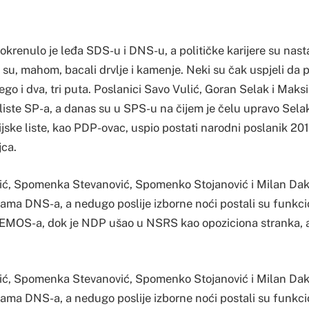
okrenulo je leđa SDS-u i DNS-u, a političke karijere su nasta
su, mahom, bacali drvlje i kamenje. Neki su čak uspjeli da p
go i dva, tri puta. Poslanici Savo Vulić, Goran Selak i Mak
 liste SP-a, a danas su u SPS-u na čijem je čelu upravo Sela
ske liste, kao PDP-ovac, uspio postati narodni poslanik 201
ca.
vić, Spomenka Stevanović, Spomenko Stojanović i Milan Da
stama DNS-a, a nedugo poslije izborne noći postali su funkci
OS-a, dok je NDP ušao u NSRS kao opoziciona stranka, ali 
vić, Spomenka Stevanović, Spomenko Stojanović i Milan Da
stama DNS-a, a nedugo poslije izborne noći postali su funkci