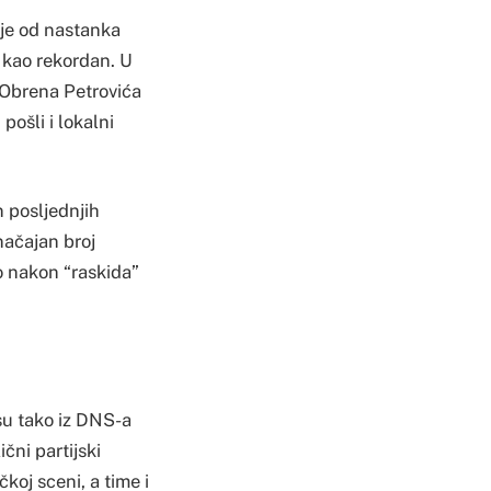
 je od nastanka
 kao rekordan. U
 Obrena Petrovića
pošli i lokalni
n posljednjih
načajan broj
o nakon “raskida”
su tako iz DNS-a
čni partijski
koj sceni, a time i