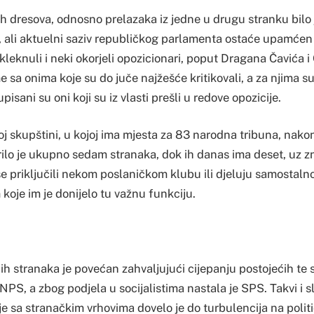
ih dresova, odnosno prelazaka iz jedne u drugu stranku bilo
 ali aktuelni saziv republičkog parlamenta ostaće upamćen
eknuli i neki okorjeli opozicionari, poput Dragana Čavića i
e sa onima koje su do juče najžešće kritikovali, a za njima su 
isani su oni koji su iz vlasti prešli u redove opozicije.
j skupštini, u kojoj ima mjesta za 83 narodna tribuna, nako
rilo je ukupno sedam stranaka, dok ih danas ima deset, uz z
se priključili nekom poslaničkom klubu ili djeluju samostaln
koje im je donijelo tu važnu funkciju.
ih stranaka je povećan zahvaljujući cijepanju postojećih te 
NPS, a zbog podjela u socijalistima nastala je SPS. Takvi i sli
je sa stranačkim vrhovima dovelo je do turbulencija na politič