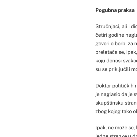
Pogubna praksa
Stručnjaci, ali i 
četiri godine nagl
govori o borbi za 
preletača se, ipak
koju donosi svakod
su se priključili 
Doktor političkih
je naglasio da je 
skupštinsku stranu
zbog kojeg tako o
Ipak, ne može se, k
jedne stranke u dr