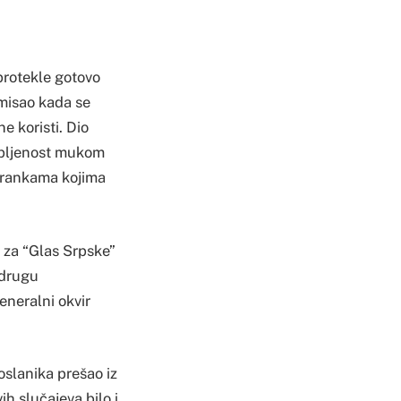
 protekle gotovo
smisao kada se
e koristi. Dio
kupljenost mukom
strankama kojima
 za “Glas Srpske”
 drugu
eneralni okvir
poslanika prešao iz
h slučajeva bilo i