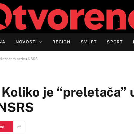
NA
NOVOSTI
REGION
SVIJET
SPORT
u odlazećem sazivu NSRS
: Koliko je “preletača” 
 NSRS
est