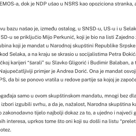
OS-a, dok je NDP ušao u NSRS kao opoziciona stranka, ali 
u bazu našao je, između ostalog, u SNSD-u, US-u i u Sela
SD-u se priključio Mijo Perkunić, koji je bio na listi Zajedno
Tubina koji je mandat u Narodnoj skupštini Republike Srpske
od Selaka, a na kraju se skrasio u socijalistima Petra Đokića
ičkoj karijeri “šarali” su Slavko Gligorić i Budimir Balaban, a 
 Najupečatljiviji primjer je Andrea Dorić. Ona je mandat osvo
SPS, da bi se ponovo vratila u redove partije sa kojoj je zapo
ogađaja samo u ovom skupštinskom mandatu, mnogi bez dla
izbori izgubili svrhu, a da je, nažalost, Narodna skupština ka
 zakonodavno tijelo najbolji dokaz za to, a ujedno i najveći g
nih interesa, uprkos tome što oni koji su došli na listu “prele
otez.