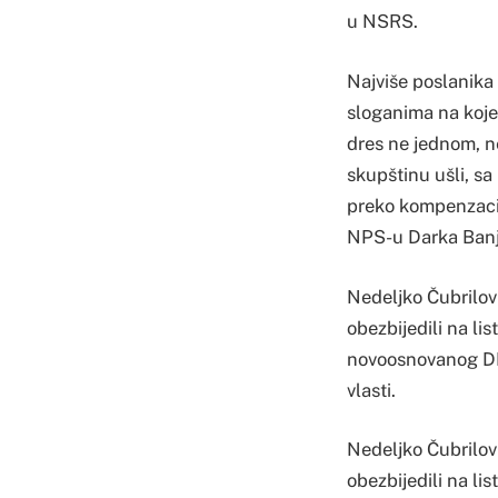
u NSRS.
Najviše poslanika 
sloganima na koje 
dres ne jednom, ne
skupštinu ušli, sa
preko kompenzacij
NPS-u Darka Banj
Nedeljko Čubrilo
obezbijedili na li
novoosnovanog DEM
vlasti.
Nedeljko Čubrilo
obezbijedili na li