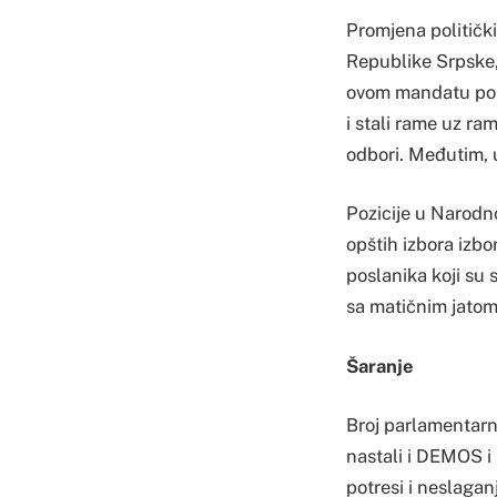
Promjena političk
Republike Srpske,
ovom mandatu pokl
i stali rame uz ram
odbori. Međutim, up
Pozicije u Narodno
opštih izbora izbo
poslanika koji su 
sa matičnim jatom 
Šaranje
Broj parlamentarn
nastali i DEMOS i 
potresi i neslagan