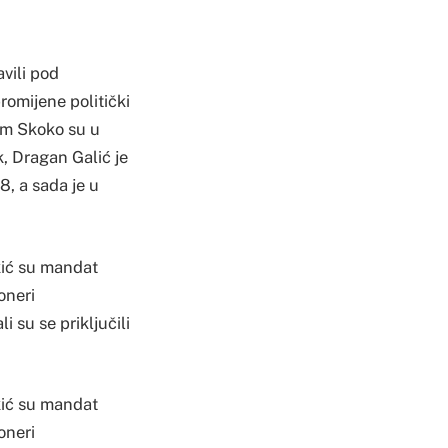
vili pod
romijene politički
sim Skoko su u
k, Dragan Galić je
8, a sada je u
kić su mandat
oneri
su se priključili
kić su mandat
oneri