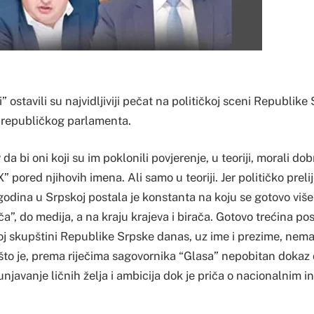
” ostavili su najvidljiviji pečat na političkoj sceni Republike
 republičkog parlamenta.
v da bi oni koji su im poklonili povjerenje, u teoriji, morali d
“X” pored njihovih imena. Ali samo u teoriji. Jer političko preli
odina u Srpskoj postala je konstanta na koju se gotovo više 
a”, do medija, a na kraju krajeva i birača. Gotovo trećina pos
j skupštini Republike Srpske danas, uz ime i prezime, nema i
što je, prema riječima sagovornika “Glasa” nepobitan dokaz d
njavanje ličnih želja i ambicija dok je priča o nacionalnim 