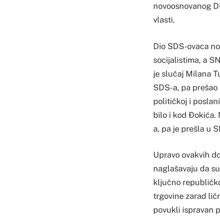
novoosnovanog DEM
vlasti.
Dio SDS-ovaca nov
socijalistima, a SN
je slučaj Milana 
SDS-a, pa prešao k
političkoj i poslan
bilo i kod Đokića.
a, pa je prešla u 
Upravo ovakvih d
naglašavaju da su 
ključno republičko
trgovine zarad lič
povukli ispravan p