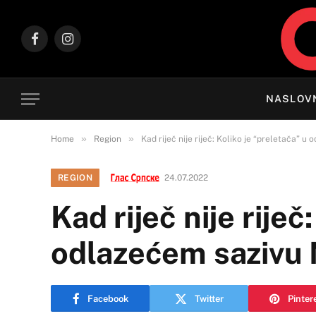
Facebook
Instagram
NASLOV
»
»
Home
Region
Kad riječ nije riječ: Koliko je “preletača” 
REGION
24.07.2022
Kad riječ nije riječ
odlazećem sazivu
Facebook
Twitter
Pinter