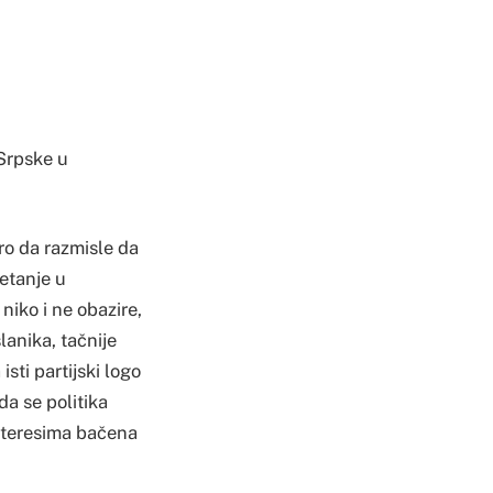
 Srpske u
obro da razmisle da
jetanje u
niko i ne obazire,
lanika, tačnije
sti partijski logo
a se politika
interesima bačena