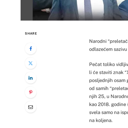
SHARE
Narodni “preletači
odlazećem sazivu
Pečat toliko vidlji
li će staviti znak 
posljednjih osam g
od samih “preletač
njih 25, u Narodno
kao 2018. godine 
svela samo na ispu
na koljena.