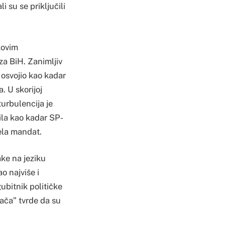
su se priključili
kovim
 za BiH. Zanimljiv
 osvojio kao kadar
. U skorijoj
turbulencija je
jila kao kadar SP-
čela mandat.
ke na jeziku
o najviše i
ubitnik političke
tača” tvrde da su