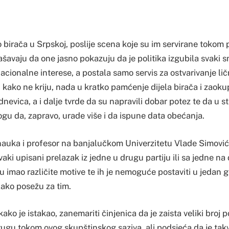
dio birača u Srpskoj, poslije scena koje su im servirane tokom
ašavaju da one jasno pokazuju da je politika izgubila svaki 
nacionalne interese, a postala samo servis za ostvarivanje ličn
, kako ne kriju, nada u kratko pamćenje dijela birača i zao
nevica, a i dalje tvrde da su napravili dobar potez te da u 
mogu da, zapravo, urade više i da ispune data obećanja.
 nauka i profesor na banjalučkom Univerzitetu Vlade Simović
svaki upisani prelazak iz jedne u drugu partiju ili sa jedne na
 imao različite motive te ih je nemoguće postaviti u jedan g
lako posežu za tim.
ako je istakao, zanemariti činjenica da je zaista veliki broj 
ugu tokom ovog skupštinskog saziva, ali podsjeća da je takvi