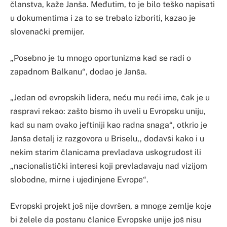
članstva, kaže Janša. Međutim, to je bilo teško napisati
u dokumentima i za to se trebalo izboriti, kazao je
slovenački premijer.
„Posebno je tu mnogo oportunizma kad se radi o
zapadnom Balkanu“, dodao je Janša.
„Jedan od evropskih lidera, neću mu reći ime, čak je u
raspravi rekao: zašto bismo ih uveli u Evropsku uniju,
kad su nam ovako jeftiniji kao radna snaga“, otkrio je
Janša detalj iz razgovora u Briselu,, dodavši kako i u
nekim starim članicama prevladava uskogrudost ili
„nacionalistički interesi koji prevladavaju nad vizijom
slobodne, mirne i ujedinjene Evrope“.
Evropski projekt još nije dovršen, a mnoge zemlje koje
bi želele da postanu članice Evropske unije još nisu