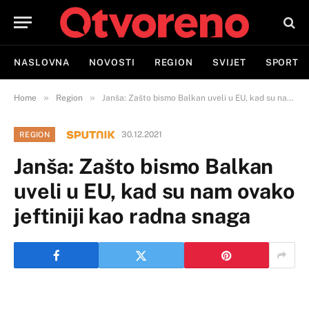
NASLOVNA
NOVOSTI
REGION
SVIJET
SPORT
»
»
Home
Region
Janša: Zašto bismo Balkan uveli u EU, kad su nam ovako jeftiniji kao radna snaga
30.12.2021
REGION
Janša: Zašto bismo Balkan
uveli u EU, kad su nam ovako
jeftiniji kao radna snaga