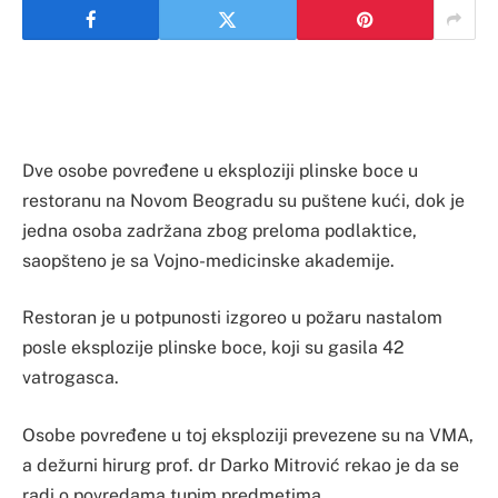
Dve osobe povređene u eksploziji plinske boce u
restoranu na Novom Beogradu su puštene kući, dok je
jedna osoba zadržana zbog preloma podlaktice,
saopšteno je sa Vojno-medicinske akademije.
Restoran je u potpunosti izgoreo u požaru nastalom
posle eksplozije plinske boce, koji su gasila 42
vatrogasca.
Osobe povređene u toj eksploziji prevezene su na VMA,
a dežurni hirurg prof. dr Darko Mitrović rekao je da se
radi o povredama tupim predmetima.