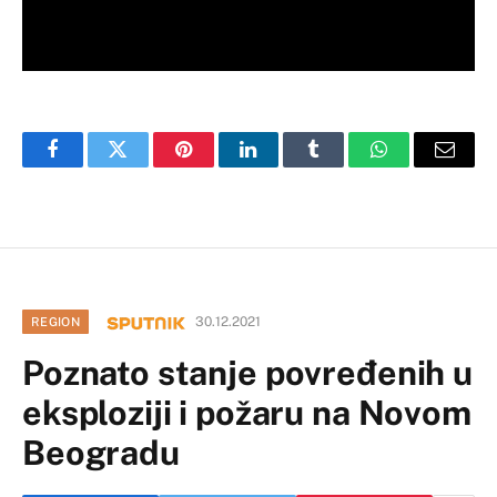
Facebook
Twitter
Pinterest
LinkedIn
Tumblr
WhatsApp
Email
30.12.2021
REGION
Poznato stanje povređenih u
eksploziji i požaru na Novom
Beogradu