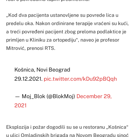
„Kod dva pacijenta ustanovljene su povrede lica u
predelu oka. Nakon ordinirane terapije vraćeni su kući,
a treći povređeni pacijent zbog preloma podlaktice je
primljen u Kliniku za ortopediju“, naveo je profesor
Mitrović, prenosi RTS.
Košnica, Novi Beograd
29.12.2021.
pic.twitter.com/kDu92pBQqh
— Moj_Blok (@BlokMoj)
December 29,
2021
Eksplozija i požar dogodili su se u restoranu „Košnica“
u ulici Omladinskih brigada na Novom Beogradu sinoć