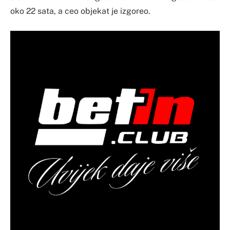
oko 22 sata, a ceo objekat je izgoreo.