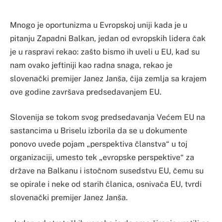
Mnogo je oportunizma u Evropskoj uniji kada je u
pitanju Zapadni Balkan, jedan od evropskih lidera čak
je u raspravi rekao: zašto bismo ih uveli u EU, kad su
nam ovako jeftiniji kao radna snaga, rekao je
slovenački premijer Janez Janša, čija zemlja sa krajem
ove godine završava predsedavanjem EU.
Slovenija se tokom svog predsedavanja Većem EU na
sastancima u Briselu izborila da se u dokumente
ponovo uvede pojam „perspektiva članstva“ u toj
organizaciji, umesto tek „evropske perspektive“ za
države na Balkanu i istočnom susedstvu EU, čemu su
se opirale i neke od starih članica, osnivača EU, tvrdi
slovenački premijer Janez Janša.