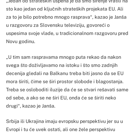
„Jedan od strateških uspeha je da smo širenje vratili na
sto kao jedan od ključnih strateških projekata EU. Ali
za to je bilo potrebno mnogo rasprava“, kazao je Janša
u razgovoru za Slovensku televiziju, govoreći o
uspesima svoje vlade, u tradicionalnom razgovoru pred
Novu godinu.
„U tim sam raspravama mnogo puta rekao da nakon
svega što doživljavamo na istoku i što smo zadnjih
decenija gledali na Balkanu treba biti jasno da se EU
mora širiti, čime se širi prostor slobode i blagostanja.
Treba se osloboditi iluzije da će se stvari rešavati same
od sebe, a ako se ne širi EU, onda će se širiti neko
drugi“, kazao je Janša.
Srbija ili Ukrajina imaju evropsku perspektivu jer su u
Evropi i tu će uvek ostati, ali one žele perspektivu