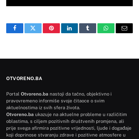
Facebook
Twitter
Pinterest
LinkedIn
Tumblr
WhatsApp
Email
OTVORENO.BA
Portal
Otvoreno.ba
nastoji da tačno, objektivno i
pravovremeno informiše svoje čitaoce o svim
aktuelnostima iz svih sfera života.
Otvoreno.ba
ukazuje na aktuelne probleme u različitim
oblastima, s ciljem pozitivnih društvenih promjena, ali
prije svega afirmira pozitivne vrijednosti, ljude i događaje
koji doprinose stvaranju zdrave i pozitivne atmosfere u