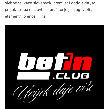
slobodne, kaže slovenački premijer i dodaje da „taj
projekt treba nastaviti, a proširenje je njegov bitan
element“, prenosi Hina.