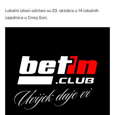
Lokalni izbori održani su 23. oktobra u 14 lokalnih
zajednica u Crnoj Gori.