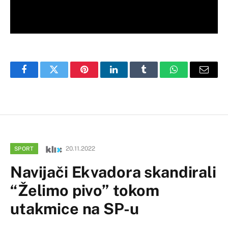
Facebook
Twitter
Pinterest
LinkedIn
Tumblr
WhatsApp
Email
20.11.2022
SPORT
Navijači Ekvadora skandirali
“Želimo pivo” tokom
utakmice na SP-u