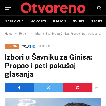
NASLOVNA
NOVOSTI
REGION
SVIJET
SPORT
»
»
Home
Region
Izbori u Šavniku za Ginisa: Propao i peti pokušaj glasanja
20.11.2022
REGION
Izbori u Šavniku za Ginisa:
Propao i peti pokušaj
glasanja