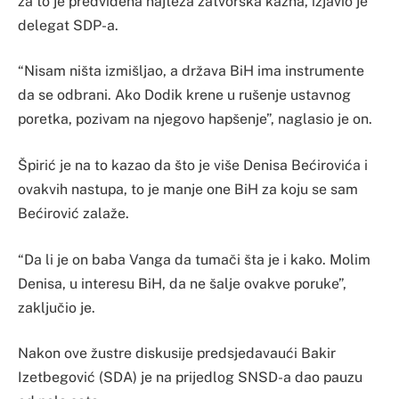
za to je predviđena najteža zatvorska kazna, izjavio je
delegat SDP-a.
“Nisam ništa izmišljao, a država BiH ima instrumente
da se odbrani. Ako Dodik krene u rušenje ustavnog
poretka, pozivam na njegovo hapšenje”, naglasio je on.
Špirić je na to kazao da što je više Denisa Bećirovića i
ovakvih nastupa, to je manje one BiH za koju se sam
Bećirović zalaže.
“Da li je on baba Vanga da tumači šta je i kako. Molim
Denisa, u interesu BiH, da ne šalje ovakve poruke”,
zaključio je.
Nakon ove žustre diskusije predsjedavaući Bakir
Izetbegović (SDA) je na prijedlog SNSD-a dao pauzu