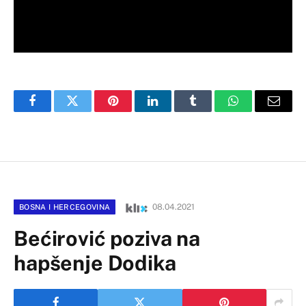
Facebook
Twitter
Pinterest
LinkedIn
Tumblr
WhatsApp
Email
08.04.2021
BOSNA I HERCEGOVINA
Bećirović poziva na
hapšenje Dodika