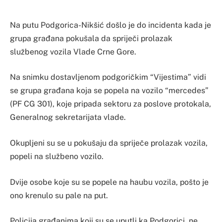
Na putu Podgorica-Nikšić došlo je do incidenta kada je
grupa građana pokušala da spriječi prolazak
službenog vozila Vlade Crne Gore.
Na snimku dostavljenom podgoričkim “Vijestima” vidi
se grupa građana koja se popela na vozilo “mercedes”
(PF CG 301), koje pripada sektoru za poslove protokala,
Generalnog sekretarijata vlade.
Okupljeni su se u pokušaju da spriječe prolazak vozila,
popeli na službeno vozilo.
Dvije osobe koje su se popele na haubu vozila, pošto je
ono krenulo su pale na put.
Policija građanima koji su se uputli ka Podgorici, ne