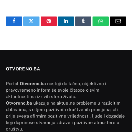
Facebook
Twitter
Pinterest
LinkedIn
Tumblr
WhatsApp
Email
OTVORENO.BA
Portal
Otvoreno.ba
nastoji da tačno, objektivno i
pravovremeno informiše svoje čitaoce o svim
aktuelnostima iz svih sfera života.
Otvoreno.ba
ukazuje na aktuelne probleme u različitim
oblastima, s ciljem pozitivnih društvenih promjena, ali
prije svega afirmira pozitivne vrijednosti, ljude i događaje
koji doprinose stvaranju zdrave i pozitivne atmosfere u
društvu.