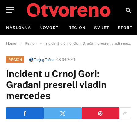
NASLOVNA
NOVOSTI
REGION
SVIJET
SPORT
»
»
Home
Region
Incident u Crnoj Gori: Građani presreli vladin mercedes
08.04.2021
REGION
Incident u Crnoj Gori:
Građani presreli vladin
mercedes