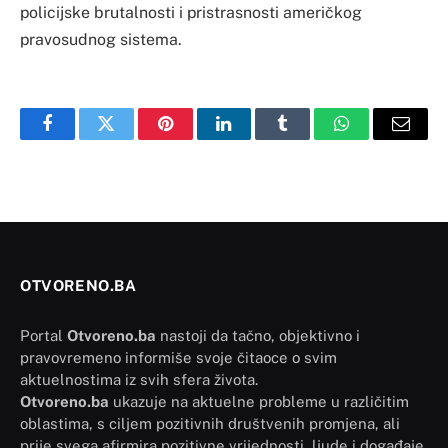
policijske brutalnosti i pristrasnosti američkog
pravosudnog sistema.
Facebook
Twitter
Pinterest
LinkedIn
Tumblr
WhatsApp
Email
OTVORENO.BA
Portal
Otvoreno.ba
nastoji da tačno, objektivno i
pravovremeno informiše svoje čitaoce o svim
aktuelnostima iz svih sfera života.
Otvoreno.ba
ukazuje na aktuelne probleme u različitim
oblastima, s ciljem pozitivnih društvenih promjena, ali
prije svega afirmira pozitivne vrijednosti, ljude i događaje