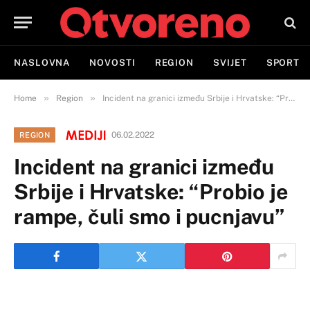
NASLOVNA
NOVOSTI
REGION
SVIJET
SPORT
»
»
Home
Region
Incident na granici između Srbije i Hrvatske: “Probio je rampe, čuli smo i pucnjavu”
06.02.2022
REGION
Incident na granici između
Srbije i Hrvatske: “Probio je
rampe, čuli smo i pucnjavu”