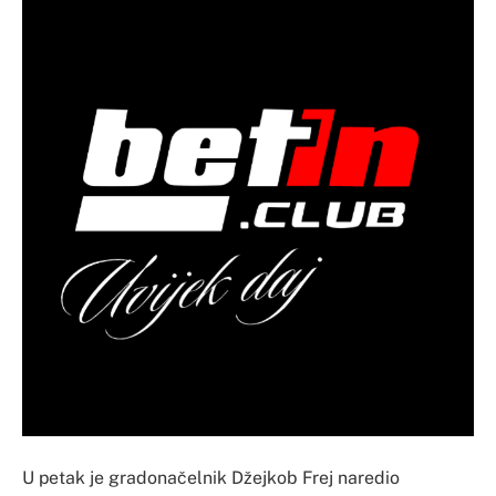
U petak je gradonačelnik Džejkob Frej naredio