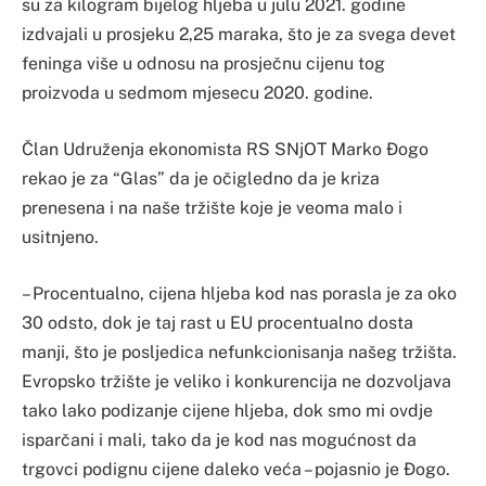
su za kilogram bijelog hljeba u julu 2021. godine
izdvajali u prosjeku 2,25 maraka, što je za svega devet
feninga više u odnosu na prosječnu cijenu tog
proizvoda u sedmom mjesecu 2020. godine.
Član Udruženja ekonomista RS SNjOT Marko Đogo
rekao je za “Glas” da je očigledno da je kriza
prenesena i na naše tržište koje je veoma malo i
usitnjeno.
– Procentualno, cijena hljeba kod nas porasla je za oko
30 odsto, dok je taj rast u EU procentualno dosta
manji, što je posljedica nefunkcionisanja našeg tržišta.
Evropsko tržište je veliko i konkurencija ne dozvoljava
tako lako podizanje cijene hljeba, dok smo mi ovdje
isparčani i mali, tako da je kod nas mogućnost da
trgovci podignu cijene daleko veća – pojasnio je Đogo.