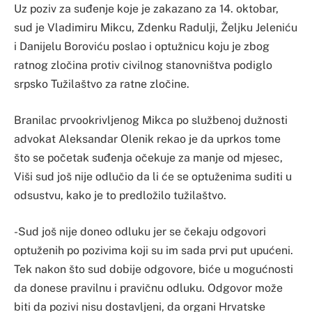
Uz poziv za suđenje koje je zakazano za 14. oktobar,
sud je Vladimiru Mikcu, Zdenku Radulji, Željku Jeleniću
i Danijelu Boroviću poslao i optužnicu koju je zbog
ratnog zločina protiv civilnog stanovništva podiglo
srpsko Tužilaštvo za ratne zločine.
Branilac prvookrivljenog Mikca po službenoj dužnosti
advokat Aleksandar Olenik rekao je da uprkos tome
što se početak suđenja očekuje za manje od mjesec,
Viši sud još nije odlučio da li će se optuženima suditi u
odsustvu, kako je to predložilo tužilaštvo.
-Sud još nije doneo odluku jer se čekaju odgovori
optuženih po pozivima koji su im sada prvi put upućeni.
Tek nakon što sud dobije odgovore, biće u mogućnosti
da donese pravilnu i pravičnu odluku. Odgovor može
biti da pozivi nisu dostavljeni, da organi Hrvatske