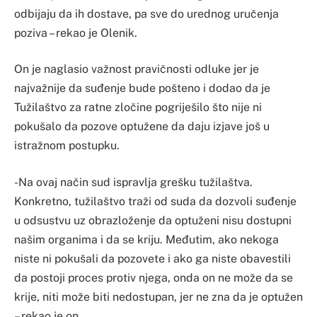
odbijaju da ih dostave, pa sve do urednog uručenja
poziva – rekao je Olenik.
On je naglasio važnost pravičnosti odluke jer je
najvažnije da suđenje bude pošteno i dodao da je
Tužilaštvo za ratne zločine pogriješilo što nije ni
pokušalo da pozove optužene da daju izjave još u
istražnom postupku.
-Na ovaj način sud ispravlja grešku tužilaštva.
Konkretno, tužilaštvo traži od suda da dozvoli suđenje
u odsustvu uz obrazloženje da optuženi nisu dostupni
našim organima i da se kriju. Međutim, ako nekoga
niste ni pokušali da pozovete i ako ga niste obavestili
da postoji proces protiv njega, onda on ne može da se
krije, niti može biti nedostupan, jer ne zna da je optužen
– rekao je on.