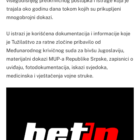
višegodišnjeg pretkrivičnog postupka i istrage koja je
trajala oko godinu dana tokom kojih su prikupljeni
mnogobrojni dokazi.
U istrazi je korišćena dokumentacija i informacije koje
je Tužilaštvo za ratne zločine pribavilo od
Međunarodnog krivičnog suda za bivšu Jugoslaviju,
materijalni dokazi MUP-a Republike Srpske, zapisnici o
uviđaju, fotodokumentacija, iskazi svjedoka,
medicinska i vještačenja vojne struke.