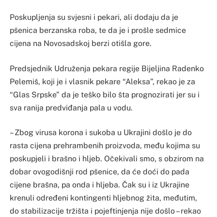
Poskupljenja su svjesni i pekari, ali dodaju da je
pšenica berzanska roba, te da je i prošle sedmice
cijena na Novosadskoj berzi otišla gore.
Predsjednik Udruženja pekara regije Bijeljina Radenko
Pelemiš, koji je i vlasnik pekare “Aleksa”, rekao je za
“Glas Srpske” da je teško bilo šta prognozirati jer su i
sva ranija predviđanja pala u vodu.
– Zbog virusa korona i sukoba u Ukrajini došlo je do
rasta cijena prehrambenih proizvoda, među kojima su
poskupjeli i brašno i hljeb. Očekivali smo, s obzirom na
dobar ovogodišnji rod pšenice, da će doći do pada
cijene brašna, pa onda i hljeba. Čak su i iz Ukrajine
krenuli određeni kontingenti hljebnog žita, međutim,
do stabilizacije tržišta i pojeftinjenja nije došlo – rekao