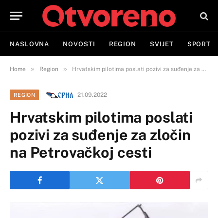
NASLOVNA
NOVOSTI
REGION
SVIJET
SPORT
»
»
Home
Region
Hrvatskim pilotima poslati pozivi za suđenje za zločin na Petrovačkoj cesti
21.09.2022
REGION
Hrvatskim pilotima poslati
pozivi za suđenje za zločin
na Petrovačkoj cesti