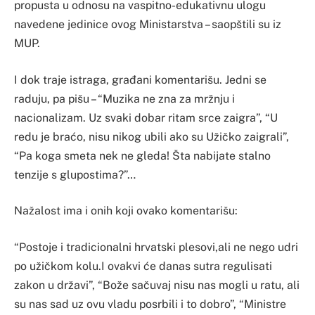
propusta u odnosu na vaspitno-edukativnu ulogu
navedene jedinice ovog Ministarstva – saopštili su iz
MUP.
I dok traje istraga, građani komentarišu. Jedni se
raduju, pa pišu – “Muzika ne zna za mržnju i
nacionalizam. Uz svaki dobar ritam srce zaigra”, “U
redu je braćo, nisu nikog ubili ako su Užičko zaigrali”,
“Pa koga smeta nek ne gleda! Šta nabijate stalno
tenzije s glupostima?”…
Nažalost ima i onih koji ovako komentarišu:
“Postoje i tradicionalni hrvatski plesovi,ali ne nego udri
po užičkom kolu.I ovakvi će danas sutra regulisati
zakon u državi”, “Bože sačuvaj nisu nas mogli u ratu, ali
su nas sad uz ovu vladu posrbili i to dobro”, “Ministre