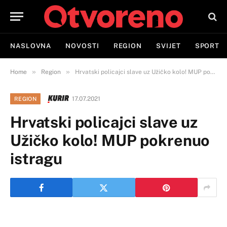
NASLOVNA
NOVOSTI
REGION
SVIJET
SPORT
»
»
Home
Region
Hrvatski policajci slave uz Užičko kolo! MUP pokrenuo istragu
17.07.2021
REGION
Hrvatski policajci slave uz
Užičko kolo! MUP pokrenuo
istragu