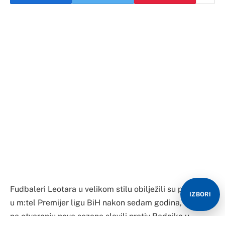
Fudbaleri Leotara u velikom stilu obilježili su povratak
IZBORI
u m:tel Premijer ligu BiH nakon sedam godina, a oni su
na otvaranju nove sezone slavili protiv Radnika u