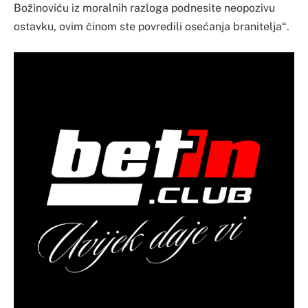
Božinoviću iz moralnih razloga podnesite neopozivu
ostavku, ovim činom ste povredili osećanja branitelja“.