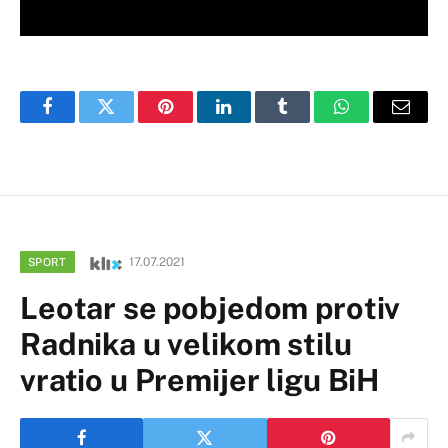
Facebook
Twitter
Pinterest
LinkedIn
Tumblr
WhatsApp
Email
17.07.2021
SPORT
Leotar se pobjedom protiv
Radnika u velikom stilu
vratio u Premijer ligu BiH