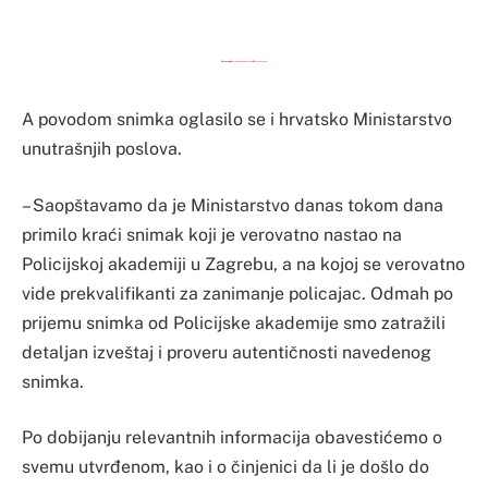
Powered by
embedfacebookvideo
&
Vimeo embed
A povodom snimka oglasilo se i hrvatsko Ministarstvo
unutrašnjih poslova.
– Saopštavamo da je Ministarstvo danas tokom dana
primilo kraći snimak koji je verovatno nastao na
Policijskoj akademiji u Zagrebu, a na kojoj se verovatno
vide prekvalifikanti za zanimanje policajac. Odmah po
prijemu snimka od Policijske akademije smo zatražili
detaljan izveštaj i proveru autentičnosti navedenog
snimka.
Po dobijanju relevantnih informacija obavestićemo o
svemu utvrđenom, kao i o činjenici da li je došlo do